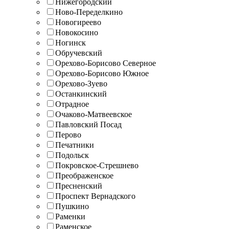
Нижегородский
Ново-Переделкино
Новогиреево
Новокосино
Ногинск
Обручевский
Орехово-Борисово Северное
Орехово-Борисово Южное
Орехово-Зуево
Останкинский
Отрадное
Очаково-Матвеевское
Павловский Посад
Перово
Печатники
Подольск
Покровское-Стрешнево
Преображенское
Пресненский
Проспект Вернадского
Пушкино
Раменки
Раменское