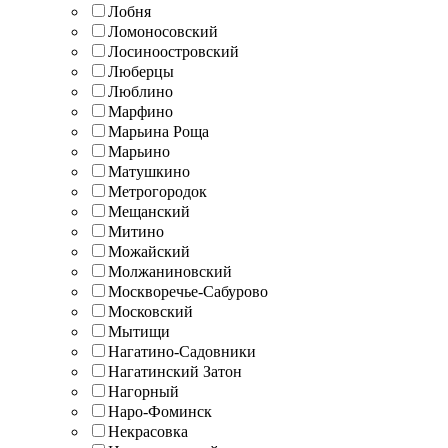
Лобня
Ломоносовский
Лосиноостровский
Люберцы
Люблино
Марфино
Марьина Роща
Марьино
Матушкино
Метрогородок
Мещанский
Митино
Можайский
Молжаниновский
Москворечье-Сабурово
Московский
Мытищи
Нагатино-Садовники
Нагатинский Затон
Нагорный
Наро-Фоминск
Некрасовка