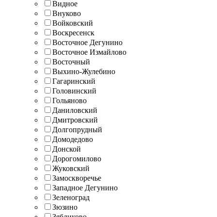
Видное
Внуково
Войковский
Воскресенск
Восточное Дегунино
Восточное Измайлово
Восточный
Выхино-Жулебино
Гагаринский
Головинский
Гольяново
Даниловский
Дмитровский
Долгопрудный
Домодедово
Донской
Дорогомилово
Жуковский
Замоскворечье
Западное Дегунино
Зеленоград
Зюзино
Зябликово