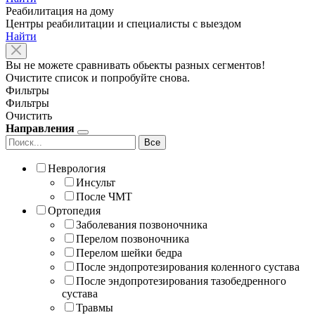
Реабилитация на дому
Центры реабилитации и специалисты с выездом
Найти
Вы не можете сравнивать обьекты разных сегментов!
Очистите список и попробуйте снова.
Фильтры
Фильтры
Очистить
Направления
Все
Неврология
Инсульт
После ЧМТ
Ортопедия
Заболевания позвоночника
Перелом позвоночника
Перелом шейки бедра
После эндопротезирования коленного сустава
После эндопротезирования тазобедренного
сустава
Травмы