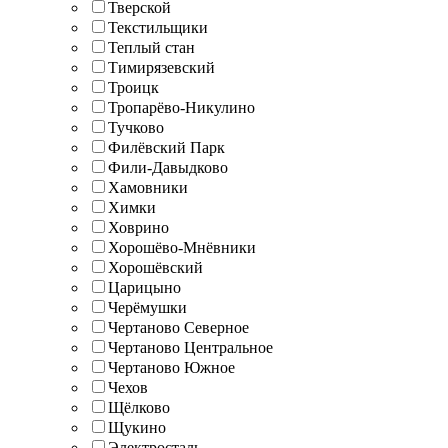
Тверской
Текстильщики
Теплый стан
Тимирязевский
Троицк
Тропарёво-Никулино
Тучково
Филёвский Парк
Фили-Давыдково
Хамовники
Химки
Ховрино
Хорошёво-Мнёвники
Хорошёвский
Царицыно
Черёмушки
Чертаново Северное
Чертаново Центральное
Чертаново Южное
Чехов
Щёлково
Щукино
Электросталь