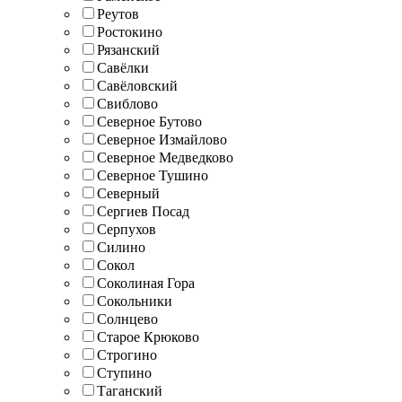
Реутов
Ростокино
Рязанский
Савёлки
Савёловский
Свиблово
Северное Бутово
Северное Измайлово
Северное Медведково
Северное Тушино
Северный
Сергиев Посад
Серпухов
Силино
Сокол
Соколиная Гора
Сокольники
Солнцево
Старое Крюково
Строгино
Ступино
Таганский