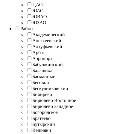
ЦАО
ЮАО
ЮВАО
ЮЗАО
Район
Академический
Алексеевский
Алтуфьевский
Арбат
Аэропорт
Бабушкинский
Балашиха
Басманный
Беговой
Бескудниковский
Бибирево
Бирюлёво Восточное
Бирюлёво Западное
Богородское
Братеево
Бутырский
Вешняки