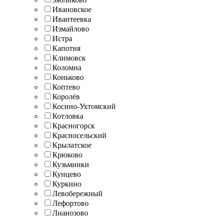
Ивановское
Ивантеевка
Измайлово
Истра
Капотня
Климовск
Коломна
Коньково
Коптево
Королёв
Косино-Ухтомский
Котловка
Красногорск
Красносельский
Крылатское
Крюково
Кузьминки
Кунцево
Куркино
Левобережный
Лефортово
Лианозово