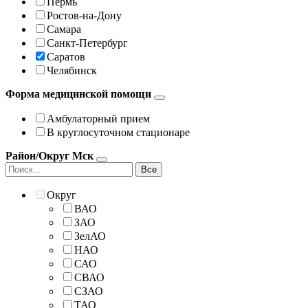
Пермь
Ростов-на-Дону
Самара
Санкт-Петербург
Саратов
Челябинск
Форма медицинской помощи
Амбулаторный прием
В круглосуточном стационаре
Район/Округ Мск
Все
Округ
ВАО
ЗАО
ЗелАО
НАО
САО
СВАО
СЗАО
ТАО