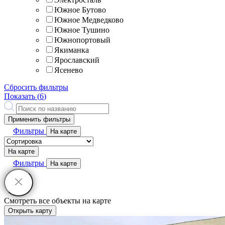
Южное Бутово
Южное Медведково
Южное Тушино
Южнопортовый
Якиманка
Ярославский
Ясенево
Сбросить фильтры
Показать (
6
)
Применить фильтры
Фильтры
На карте
На карте
Фильтры
На карте
Смотреть все объекты на карте
Открыть карту