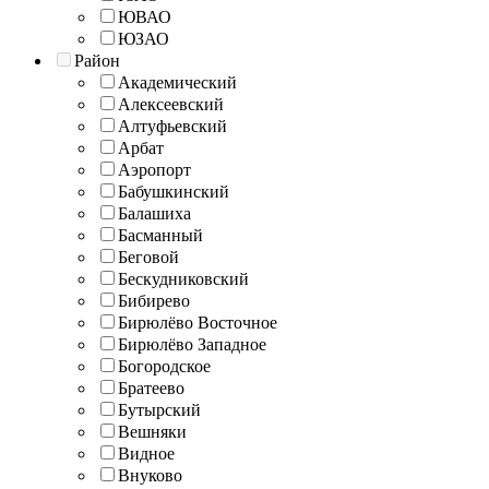
ЮВАО
ЮЗАО
Район
Академический
Алексеевский
Алтуфьевский
Арбат
Аэропорт
Бабушкинский
Балашиха
Басманный
Беговой
Бескудниковский
Бибирево
Бирюлёво Восточное
Бирюлёво Западное
Богородское
Братеево
Бутырский
Вешняки
Видное
Внуково