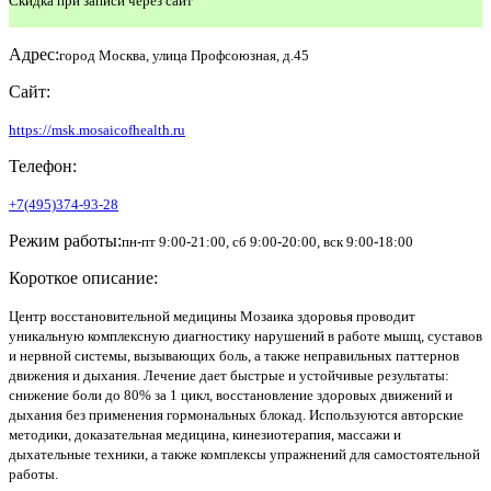
Скидка при записи через сайт
Адрес:
город Москва, улица Профсоюзная, д.45
Сайт:
https://msk.mosaicofhealth.ru
Телефон:
+7(495)374-93-28
Режим работы:
пн-пт 9:00-21:00, сб 9:00-20:00, вск 9:00-18:00
Короткое описание:
Центр восстановительной медицины Мозаика здоровья проводит
уникальную комплексную диагностику нарушений в работе мышц, суставов
и нервной системы, вызывающих боль, а также неправильных паттернов
движения и дыхания. Лечение дает быстрые и устойчивые результаты:
снижение боли до 80% за 1 цикл, восстановление здоровых движений и
дыхания без применения гормональных блокад. Используются авторские
методики, доказательная медицина, кинезиотерапия, массажи и
дыхательные техники, а также комплексы упражнений для самостоятельной
работы.