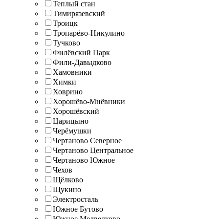
Теплый стан
Тимирязевский
Троицк
Тропарёво-Никулино
Тучково
Филёвский Парк
Фили-Давыдково
Хамовники
Химки
Ховрино
Хорошёво-Мнёвники
Хорошёвский
Царицыно
Черёмушки
Чертаново Северное
Чертаново Центральное
Чертаново Южное
Чехов
Щёлково
Щукино
Электросталь
Южное Бутово
Южное Медведково