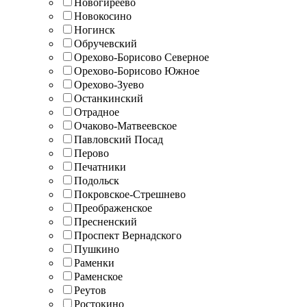
Новогиреево
Новокосино
Ногинск
Обручевский
Орехово-Борисово Северное
Орехово-Борисово Южное
Орехово-Зуево
Останкинский
Отрадное
Очаково-Матвеевское
Павловский Посад
Перово
Печатники
Подольск
Покровское-Стрешнево
Преображенское
Пресненский
Проспект Вернадского
Пушкино
Раменки
Раменское
Реутов
Ростокино