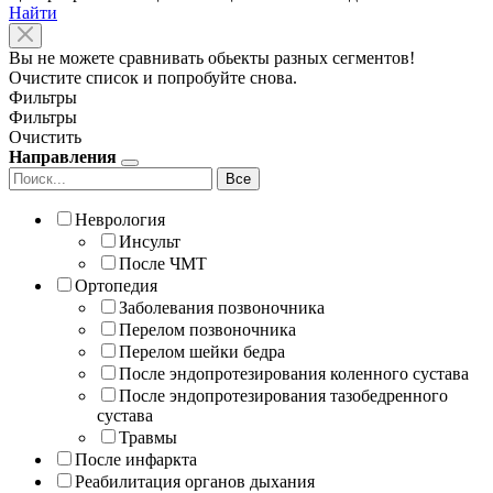
Найти
Вы не можете сравнивать обьекты разных сегментов!
Очистите список и попробуйте снова.
Фильтры
Фильтры
Очистить
Направления
Все
Неврология
Инсульт
После ЧМТ
Ортопедия
Заболевания позвоночника
Перелом позвоночника
Перелом шейки бедра
После эндопротезирования коленного сустава
После эндопротезирования тазобедренного
сустава
Травмы
После инфаркта
Реабилитация органов дыхания