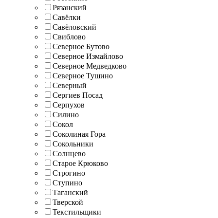
Рязанский
Савёлки
Савёловский
Свиблово
Северное Бутово
Северное Измайлово
Северное Медведково
Северное Тушино
Северный
Сергиев Посад
Серпухов
Силино
Сокол
Соколиная Гора
Сокольники
Солнцево
Старое Крюково
Строгино
Ступино
Таганский
Тверской
Текстильщики