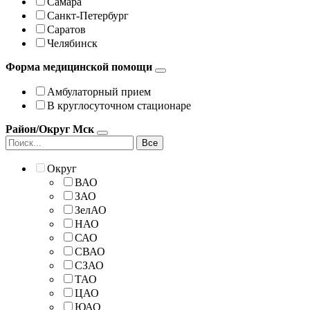
Самара
Санкт-Петербург
Саратов
Челябинск
Форма медицинской помощи
Амбулаторный прием
В круглосуточном стационаре
Район/Округ Мск
Все
Округ
ВАО
ЗАО
ЗелАО
НАО
САО
СВАО
СЗАО
ТАО
ЦАО
ЮАО