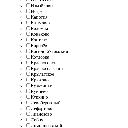
Измайлово
Истра
Капотня
Климовск
Коломна
Коньково
Коптево
Королёв
Косино-Ухтомский
Котловка
Красногорск
Красносельский
Крылатское
Крюково
Кузьминки
Кунцево
Куркино
Левобережный
Лефортово
Лианозово
Лобня
Ломоносовский