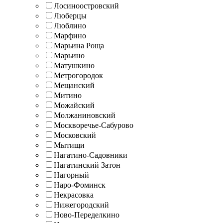
Лосиноостровский
Люберцы
Люблино
Марфино
Марьина Роща
Марьино
Матушкино
Метрогородок
Мещанский
Митино
Можайский
Молжаниновский
Москворечье-Сабурово
Московский
Мытищи
Нагатино-Садовники
Нагатинский Затон
Нагорный
Наро-Фоминск
Некрасовка
Нижегородский
Ново-Переделкино