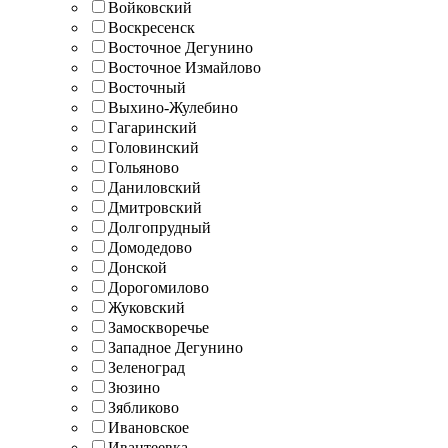
Войковский
Воскресенск
Восточное Дегунино
Восточное Измайлово
Восточный
Выхино-Жулебино
Гагаринский
Головинский
Гольяново
Даниловский
Дмитровский
Долгопрудный
Домодедово
Донской
Дорогомилово
Жуковский
Замоскворечье
Западное Дегунино
Зеленоград
Зюзино
Зябликово
Ивановское
Ивантеевка