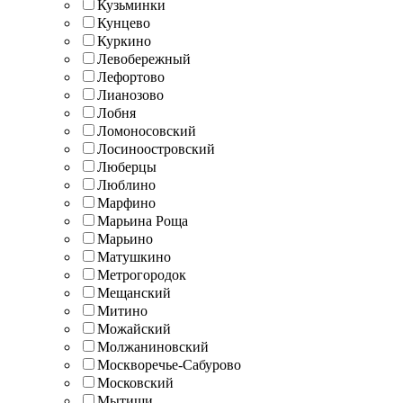
Кузьминки
Кунцево
Куркино
Левобережный
Лефортово
Лианозово
Лобня
Ломоносовский
Лосиноостровский
Люберцы
Люблино
Марфино
Марьина Роща
Марьино
Матушкино
Метрогородок
Мещанский
Митино
Можайский
Молжаниновский
Москворечье-Сабурово
Московский
Мытищи