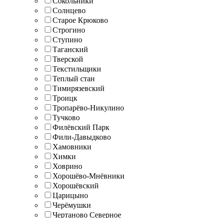
Сокольники
Солнцево
Старое Крюково
Строгино
Ступино
Таганский
Тверской
Текстильщики
Теплый стан
Тимирязевский
Троицк
Тропарёво-Никулино
Тучково
Филёвский Парк
Фили-Давыдково
Хамовники
Химки
Ховрино
Хорошёво-Мнёвники
Хорошёвский
Царицыно
Черёмушки
Чертаново Северное