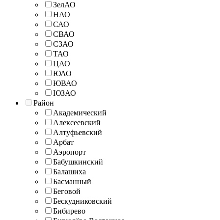
ЗелАО
НАО
САО
СВАО
СЗАО
ТАО
ЦАО
ЮАО
ЮВАО
ЮЗАО
Район
Академический
Алексеевский
Алтуфьевский
Арбат
Аэропорт
Бабушкинский
Балашиха
Басманный
Беговой
Бескудниковский
Бибирево