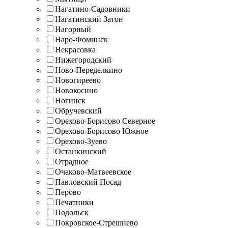
Нагатино-Садовники
Нагатинский Затон
Нагорный
Наро-Фоминск
Некрасовка
Нижегородский
Ново-Переделкино
Новогиреево
Новокосино
Ногинск
Обручевский
Орехово-Борисово Северное
Орехово-Борисово Южное
Орехово-Зуево
Останкинский
Отрадное
Очаково-Матвеевское
Павловский Посад
Перово
Печатники
Подольск
Покровское-Стрешнево