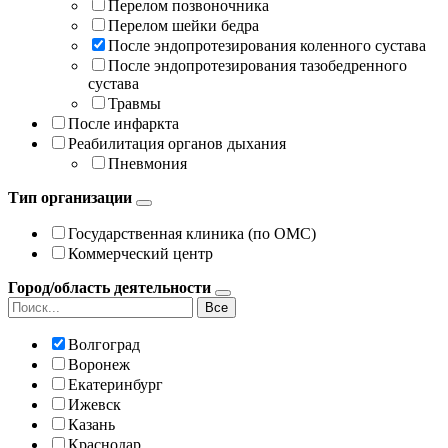
Перелом позвоночника
Перелом шейки бедра
После эндопротезирования коленного сустава
После эндопротезирования тазобедренного
сустава
Травмы
После инфаркта
Реабилитация органов дыхания
Пневмония
Тип организации
Государственная клиника (по ОМС)
Коммерческий центр
Город/область деятельности
Все
Волгоград
Воронеж
Екатеринбург
Ижевск
Казань
Краснодар