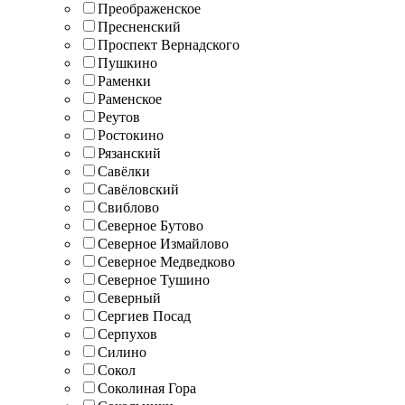
Преображенское
Пресненский
Проспект Вернадского
Пушкино
Раменки
Раменское
Реутов
Ростокино
Рязанский
Савёлки
Савёловский
Свиблово
Северное Бутово
Северное Измайлово
Северное Медведково
Северное Тушино
Северный
Сергиев Посад
Серпухов
Силино
Сокол
Соколиная Гора