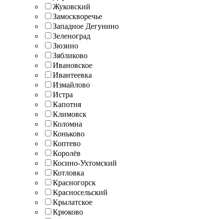
Жуковский
Замоскворечье
Западное Дегунино
Зеленоград
Зюзино
Зябликово
Ивановское
Ивантеевка
Измайлово
Истра
Капотня
Климовск
Коломна
Коньково
Коптево
Королёв
Косино-Ухтомский
Котловка
Красногорск
Красносельский
Крылатское
Крюково