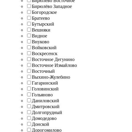
Бирюлёво Восточное
Бирюлёво Западное
Богородское
Братеево
Бутырский
Вешняки
Видное
Внуково
Войковский
Воскресенск
Восточное Дегунино
Восточное Измайлово
Восточный
Выхино-Жулебино
Гагаринский
Головинский
Гольяново
Даниловский
Дмитровский
Долгопрудный
Домодедово
Донской
Дорогомилово