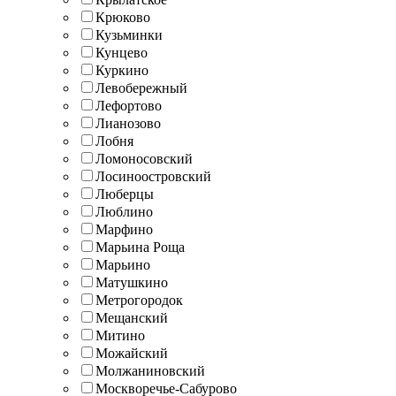
Крюково
Кузьминки
Кунцево
Куркино
Левобережный
Лефортово
Лианозово
Лобня
Ломоносовский
Лосиноостровский
Люберцы
Люблино
Марфино
Марьина Роща
Марьино
Матушкино
Метрогородок
Мещанский
Митино
Можайский
Молжаниновский
Москворечье-Сабурово