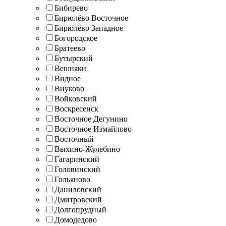
Бибирево
Бирюлёво Восточное
Бирюлёво Западное
Богородское
Братеево
Бутырский
Вешняки
Видное
Внуково
Войковский
Воскресенск
Восточное Дегунино
Восточное Измайлово
Восточный
Выхино-Жулебино
Гагаринский
Головинский
Гольяново
Даниловский
Дмитровский
Долгопрудный
Домодедово