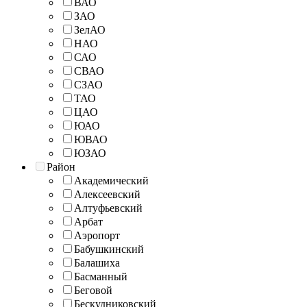
ВАО
ЗАО
ЗелАО
НАО
САО
СВАО
СЗАО
ТАО
ЦАО
ЮАО
ЮВАО
ЮЗАО
Район
Академический
Алексеевский
Алтуфьевский
Арбат
Аэропорт
Бабушкинский
Балашиха
Басманный
Беговой
Бескудниковский