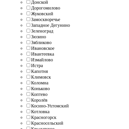
Донской
Дорогомилово
Жуковский
Замоскворечье
Западное Дегунино
Зеленоград
Зюзино
Зябликово
Ивановское
Ивантеевка
Измайлово
Истра
Капотня
Климовск
Коломна
Коньково
Коптево
Королёв
Косино-Ухтомский
Котловка
Красногорск
Красносельский
Крылатское