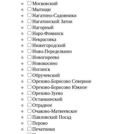
Московский
Мытищи
Нагатино-Садовники
Нагатинский Затон
Нагорный
Наро-Фоминск
Некрасовка
Нижегородский
Ново-Переделкино
Новогиреево
Новокосино
Ногинск
Обручевский
Орехово-Борисово Северное
Орехово-Борисово Южное
Орехово-Зуево
Останкинский
Отрадное
Очаково-Матвеевское
Павловский Посад
Перово
Печатники