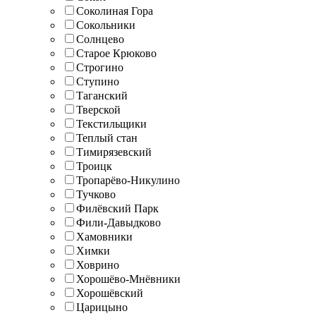
Соколиная Гора
Сокольники
Солнцево
Старое Крюково
Строгино
Ступино
Таганский
Тверской
Текстильщики
Теплый стан
Тимирязевский
Троицк
Тропарёво-Никулино
Тучково
Филёвский Парк
Фили-Давыдково
Хамовники
Химки
Ховрино
Хорошёво-Мнёвники
Хорошёвский
Царицыно