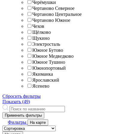
Черёмушки
Чертаново Северное
Чертаново Центральное
Чертаново Южное
Чехов
Щёлково
Щукино
Электросталь
Южное Бутово
Южное Медведково
Южное Тушино
Южнопортовый
Якиманка
Ярославский
Ясенево
Сбросить фильтры
Показать (
49
)
Применить фильтры
Фильтры
На карте