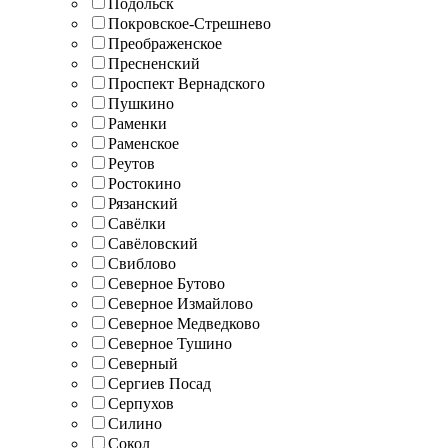
Подольск
Покровское-Стрешнево
Преображенское
Пресненский
Проспект Вернадского
Пушкино
Раменки
Раменское
Реутов
Ростокино
Рязанский
Савёлки
Савёловский
Свиблово
Северное Бутово
Северное Измайлово
Северное Медведково
Северное Тушино
Северный
Сергиев Посад
Серпухов
Силино
Сокол