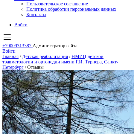
Пользовательское соглашение
Политика обработки персональных данных
Контакты
Войти
+79009313387
Администратор сайта
Войти
Главная
/
Детская реабилитация
/
НМИЦ детской
травматологии и ортопедии имени Г.И. Турнера, Санкт-
Петербург
/
Отзывы