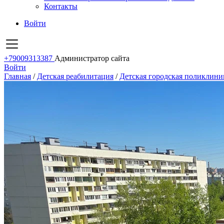
Контакты
Войти
+79009313387
Администратор сайта
Войти
Главная
/
Детская реабилитация
/
Детская городская поликлини