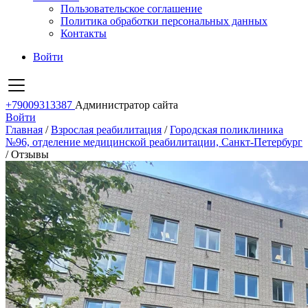
Пользовательское соглашение
Политика обработки персональных данных
Контакты
Войти
+79009313387
Администратор сайта
Войти
Главная
/
Взрослая реабилитация
/
Городская поликлиника
№96, отделение медицинской реабилитации, Санкт-Петербург
/
Отзывы