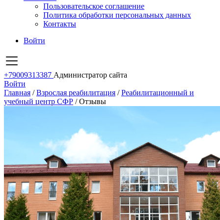
Пользовательское соглашение
Политика обработки персональных данных
Контакты
Войти
+79009313387
Администратор сайта
Войти
Главная
/
Взрослая реабилитация
/
Реабилитационный и
учебный центр СФР
/
Отзывы