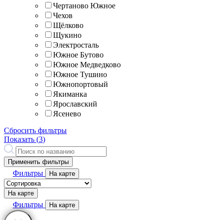
Чертаново Южное
Чехов
Щёлково
Щукино
Электросталь
Южное Бутово
Южное Медведково
Южное Тушино
Южнопортовый
Якиманка
Ярославский
Ясенево
Сбросить фильтры
Показать (
3
)
Применить фильтры
Фильтры
На карте
На карте
Фильтры
На карте