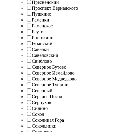
Пресненский
Проспект Вернадского
Пушкино
Раменки
Раменское
Реутов
Ростокино
Рязанский
Савёлки
Савёловский
Свиблово
Северное Бутово
Северное Измайлово
Северное Медведково
Северное Тушино
Северный
Сергиев Посад
Серпухов
Силино
Сокол
Соколиная Гора
Сокольники
Солнцево