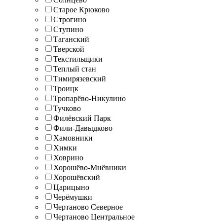
Старое Крюково
Строгино
Ступино
Таганский
Тверской
Текстильщики
Теплый стан
Тимирязевский
Троицк
Тропарёво-Никулино
Тучково
Филёвский Парк
Фили-Давыдково
Хамовники
Химки
Ховрино
Хорошёво-Мнёвники
Хорошёвский
Царицыно
Черёмушки
Чертаново Северное
Чертаново Центральное