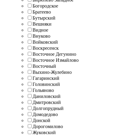
Богородское
Братеево
Бутырский
Вешняки
Видное
Внуково
Войковский
Воскресенск
Восточное Дегунино
Восточное Измайлово
Восточный
Выхино-Жулебино
Гагаринский
Головинский
Гольяново
Даниловский
Дмитровский
Долгопрудный
Домодедово
Донской
Дорогомилово
Жуковский