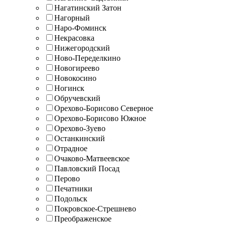
Нагатинский Затон
Нагорный
Наро-Фоминск
Некрасовка
Нижегородский
Ново-Переделкино
Новогиреево
Новокосино
Ногинск
Обручевский
Орехово-Борисово Северное
Орехово-Борисово Южное
Орехово-Зуево
Останкинский
Отрадное
Очаково-Матвеевское
Павловский Посад
Перово
Печатники
Подольск
Покровское-Стрешнево
Преображенское