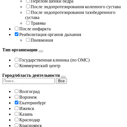
Перелом шейки бедра
После эндопротезирования коленного сустава
После эндопротезирования тазобедренного
сустава
Травмы
После инфаркта
Реабилитация органов дыхания
Пневмония
Тип организации
Государственная клиника (по ОМС)
Коммерческий центр
Город/область деятельности
Все
Волгоград
Воронеж
Екатеринбург
Ижевск
Казань
Краснодар
Красноярск