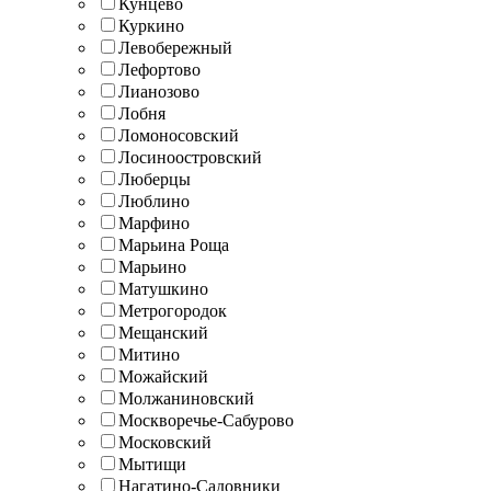
Кунцево
Куркино
Левобережный
Лефортово
Лианозово
Лобня
Ломоносовский
Лосиноостровский
Люберцы
Люблино
Марфино
Марьина Роща
Марьино
Матушкино
Метрогородок
Мещанский
Митино
Можайский
Молжаниновский
Москворечье-Сабурово
Московский
Мытищи
Нагатино-Садовники