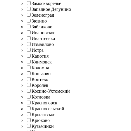
Замоскворечье
Западное Дегунино
Зеленоград
Зюзино
Зябликово
Ивановское
Ивантеевка
Измайлово
Истра
Капотня
Климовск
Коломна
Коньково
Коптево
Королёв
Косино-Ухтомский
Котловка
Красногорск
Красносельский
Крылатское
Крюково
Кузьминки