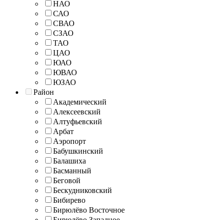
НАО
САО
СВАО
СЗАО
ТАО
ЦАО
ЮАО
ЮВАО
ЮЗАО
Район
Академический
Алексеевский
Алтуфьевский
Арбат
Аэропорт
Бабушкинский
Балашиха
Басманный
Беговой
Бескудниковский
Бибирево
Бирюлёво Восточное
Бирюлёво Западное