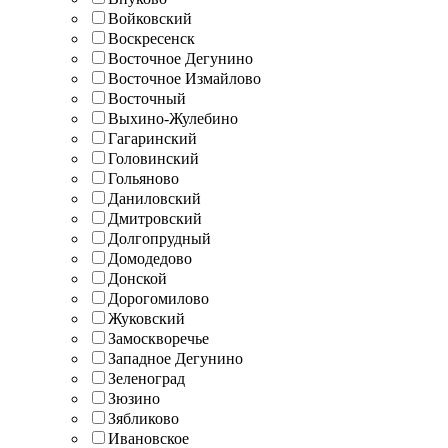
Войковский
Воскресенск
Восточное Дегунино
Восточное Измайлово
Восточный
Выхино-Жулебино
Гагаринский
Головинский
Гольяново
Даниловский
Дмитровский
Долгопрудный
Домодедово
Донской
Дорогомилово
Жуковский
Замоскворечье
Западное Дегунино
Зеленоград
Зюзино
Зябликово
Ивановское