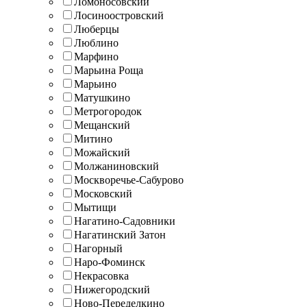
Ломоносовский
Лосиноостровский
Люберцы
Люблино
Марфино
Марьина Роща
Марьино
Матушкино
Метрогородок
Мещанский
Митино
Можайский
Молжаниновский
Москворечье-Сабурово
Московский
Мытищи
Нагатино-Садовники
Нагатинский Затон
Нагорный
Наро-Фоминск
Некрасовка
Нижегородский
Ново-Переделкино