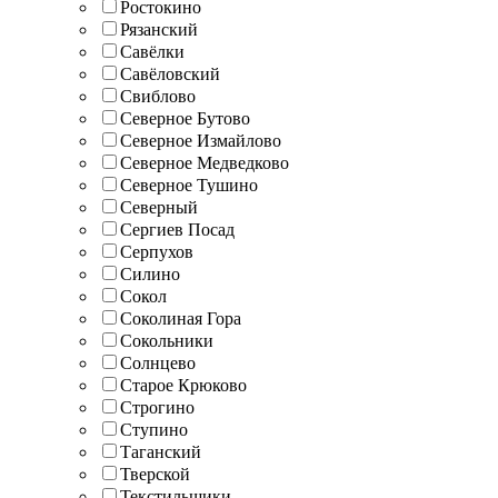
Ростокино
Рязанский
Савёлки
Савёловский
Свиблово
Северное Бутово
Северное Измайлово
Северное Медведково
Северное Тушино
Северный
Сергиев Посад
Серпухов
Силино
Сокол
Соколиная Гора
Сокольники
Солнцево
Старое Крюково
Строгино
Ступино
Таганский
Тверской
Текстильщики