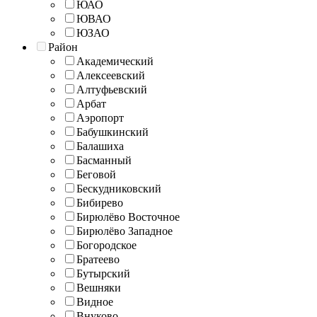
ЮАО
ЮВАО
ЮЗАО
Район
Академический
Алексеевский
Алтуфьевский
Арбат
Аэропорт
Бабушкинский
Балашиха
Басманный
Беговой
Бескудниковский
Бибирево
Бирюлёво Восточное
Бирюлёво Западное
Богородское
Братеево
Бутырский
Вешняки
Видное
Внуково