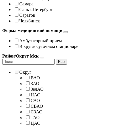
Самара
Санкт-Петербург
Саратов
Челябинск
Форма медицинской помощи
Амбулаторный прием
В круглосуточном стационаре
Район/Округ Мск
Все
Округ
ВАО
ЗАО
ЗелАО
НАО
САО
СВАО
СЗАО
ТАО
ЦАО