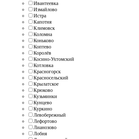
Ивантеевка
Измайлово
Истра
Капотня
Климовск
Коломна
Коньково
Коптево
Королёв
Косино-Ухтомский
Котловка
Красногорск
Красносельский
Крылатское
Крюково
Кузьминки
Кунцево
Куркино
Левобережный
Лефортово
Лианозово
Лобня