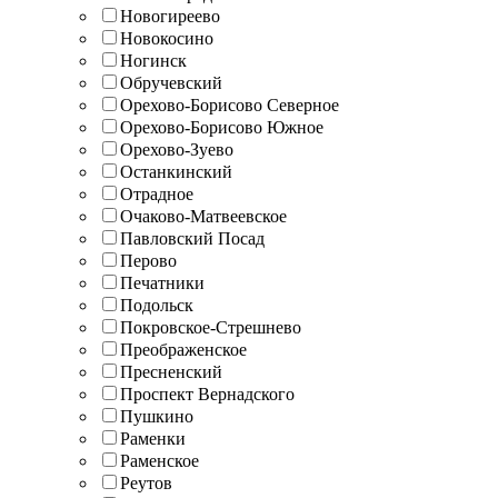
Новогиреево
Новокосино
Ногинск
Обручевский
Орехово-Борисово Северное
Орехово-Борисово Южное
Орехово-Зуево
Останкинский
Отрадное
Очаково-Матвеевское
Павловский Посад
Перово
Печатники
Подольск
Покровское-Стрешнево
Преображенское
Пресненский
Проспект Вернадского
Пушкино
Раменки
Раменское
Реутов