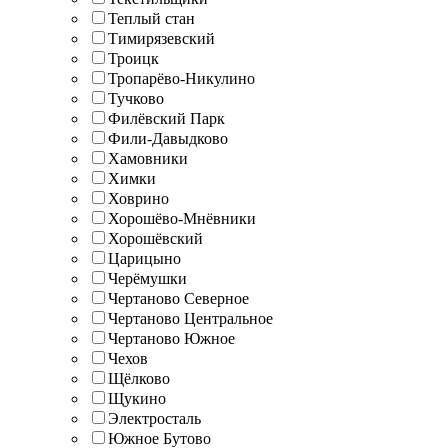
Теплый стан
Тимирязевский
Троицк
Тропарёво-Никулино
Тучково
Филёвский Парк
Фили-Давыдково
Хамовники
Химки
Ховрино
Хорошёво-Мнёвники
Хорошёвский
Царицыно
Черёмушки
Чертаново Северное
Чертаново Центральное
Чертаново Южное
Чехов
Щёлково
Щукино
Электросталь
Южное Бутово