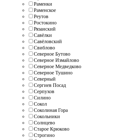
Раменки
Раменское
Реутов
Ростокино
Рязанский
Савёлки
Савёловский
Свиблово
Северное Бутово
Северное Измайлово
Северное Медведково
Северное Тушино
Северный
Сергиев Посад
Серпухов
Силино
Сокол
Соколиная Гора
Сокольники
Солнцево
Старое Крюково
Строгино