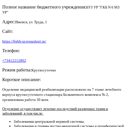
Полное название бюджетного учреждения:
БУЗ УР "ГКБ N 6 МЗ
УР"
Адрес:
Ижевск, ул. Труда, 1
Сайт:
https://6gkb-ur.gosuslugi.ru/
Телефон:
+73412212802
Режим работы:
Круглосуточно
Короткое описание:
Отделение медицинской реабилитации расположено на 7 этаже лечебного
корпуса круглосуточного стационара Больничного комплекса № 2,
организована работа 30 коек.
Отделение осуществляет лечение последствий различных травм и
заболеваний, в том числе:
Заболевания центральной нервной системы;
Заболевания и травмы костно-мышечной системы и периферической