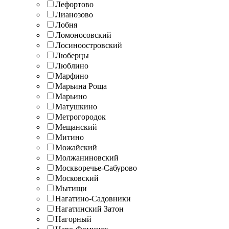
Лефортово
Лианозово
Лобня
Ломоносовский
Лосиноостровский
Люберцы
Люблино
Марфино
Марьина Роща
Марьино
Матушкино
Метрогородок
Мещанский
Митино
Можайский
Молжаниновский
Москворечье-Сабурово
Московский
Мытищи
Нагатино-Садовники
Нагатинский Затон
Нагорный