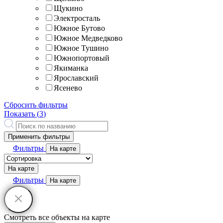
Щукино
Электросталь
Южное Бутово
Южное Медведково
Южное Тушино
Южнопортовый
Якиманка
Ярославский
Ясенево
Сбросить фильтры
Показать (
3
)
Применить фильтры
Фильтры
На карте
На карте
Фильтры
На карте
Смотреть все объекты на карте