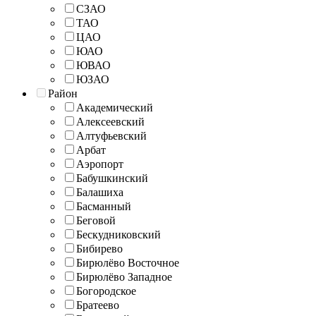
СЗАО
ТАО
ЦАО
ЮАО
ЮВАО
ЮЗАО
Район
Академический
Алексеевский
Алтуфьевский
Арбат
Аэропорт
Бабушкинский
Балашиха
Басманный
Беговой
Бескудниковский
Бибирево
Бирюлёво Восточное
Бирюлёво Западное
Богородское
Братеево