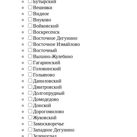
Бутырский
Вешняки
Видное
Внуково
Войковский
Воскресенск
Восточное Дегунино
Восточное Измайлово
Восточный
Выхино-Жулебино
Гагаринский
Головинский
Гольяново
Даниловский
Дмитровский
Долгопрудный
Домодедово
Донской
Дорогомилово
Жуковский
Замоскворечье
Западное Дегунино
Зеленоград