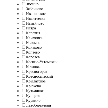
Зюзино
Зябликово
Ивановское
Ивантеевка
Измайлово
Истра
Капотня
Климовск
Коломна
Коньково
Коптево
Королёв
Косино-Ухтомский
Котловка
Красногорск
Красносельский
Крылатское
Крюково
Кузьминки
Кунцево
Куркино
Левобережный