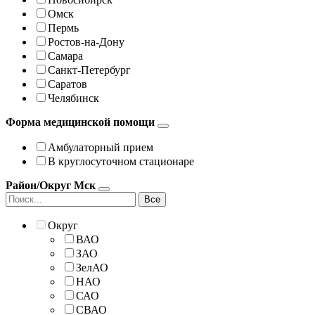
Омск
Пермь
Ростов-на-Дону
Самара
Санкт-Петербург
Саратов
Челябинск
Форма медицинской помощи
Амбулаторный прием
В круглосуточном стационаре
Район/Округ Мск
Все
Округ
ВАО
ЗАО
ЗелАО
НАО
САО
СВАО