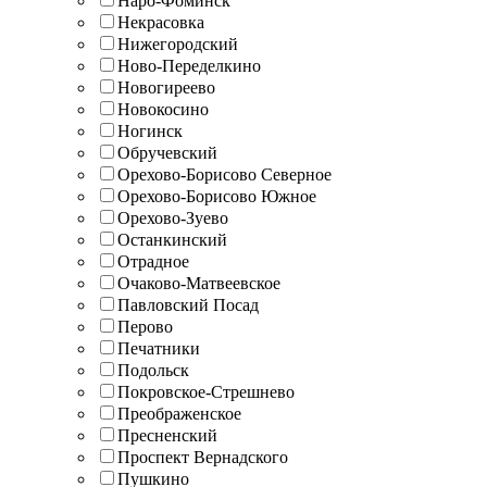
Наро-Фоминск
Некрасовка
Нижегородский
Ново-Переделкино
Новогиреево
Новокосино
Ногинск
Обручевский
Орехово-Борисово Северное
Орехово-Борисово Южное
Орехово-Зуево
Останкинский
Отрадное
Очаково-Матвеевское
Павловский Посад
Перово
Печатники
Подольск
Покровское-Стрешнево
Преображенское
Пресненский
Проспект Вернадского
Пушкино