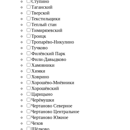
Ступино
Таганский
Тверской
Текстильщики
Теплый стан
Тимирязевский
Троицк
Тропарёво-Никулино
Тучково
Филёвский Парк
Фили-Давыдково
Хамовники
Химки
Ховрино
Хорошёво-Мнёвники
Хорошёвский
Царицыно
Черёмушки
Чертаново Северное
Чертаново Центральное
Чертаново Южное
Чехов
Щёлково