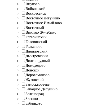
Внуково
Войковский
Воскресенск
Восточное Дегунино
Восточное Измайлово
Восточный
Выхино-Жулебино
Гагаринский
Головинский
Гольяново
Даниловский
Дмитровский
Долгопрудный
Домодедово
Донской
Дорогомилово
Жуковский
Замоскворечье
Западное Дегунино
Зеленоград
Зюзино
Зябликово