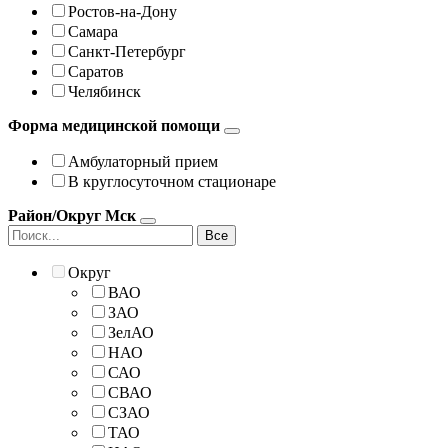
Ростов-на-Дону
Самара
Санкт-Петербург
Саратов
Челябинск
Форма медицинской помощи
Амбулаторный прием
В круглосуточном стационаре
Район/Округ Мск
Все
Округ
ВАО
ЗАО
ЗелАО
НАО
САО
СВАО
СЗАО
ТАО