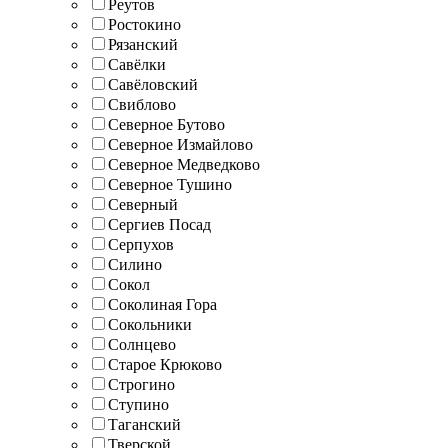
Реутов
Ростокино
Рязанский
Савёлки
Савёловский
Свиблово
Северное Бутово
Северное Измайлово
Северное Медведково
Северное Тушино
Северный
Сергиев Посад
Серпухов
Силино
Сокол
Соколиная Гора
Сокольники
Солнцево
Старое Крюково
Строгино
Ступино
Таганский
Тверской