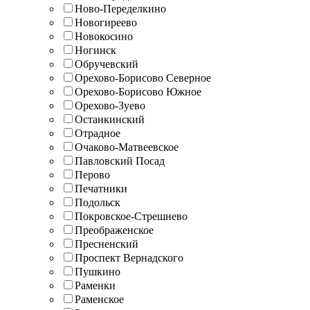
Ново-Переделкино
Новогиреево
Новокосино
Ногинск
Обручевский
Орехово-Борисово Северное
Орехово-Борисово Южное
Орехово-Зуево
Останкинский
Отрадное
Очаково-Матвеевское
Павловский Посад
Перово
Печатники
Подольск
Покровское-Стрешнево
Преображенское
Пресненский
Проспект Вернадского
Пушкино
Раменки
Раменское