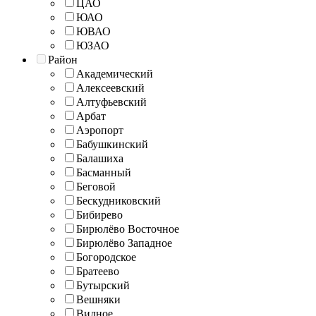
ЦАО
ЮАО
ЮВАО
ЮЗАО
Район
Академический
Алексеевский
Алтуфьевский
Арбат
Аэропорт
Бабушкинский
Балашиха
Басманный
Беговой
Бескудниковский
Бибирево
Бирюлёво Восточное
Бирюлёво Западное
Богородское
Братеево
Бутырский
Вешняки
Видное