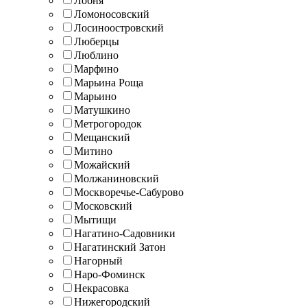
Лобня
Ломоносовский
Лосиноостровский
Люберцы
Люблино
Марфино
Марьина Роща
Марьино
Матушкино
Метрогородок
Мещанский
Митино
Можайский
Молжаниновский
Москворечье-Сабурово
Московский
Мытищи
Нагатино-Садовники
Нагатинский Затон
Нагорный
Наро-Фоминск
Некрасовка
Нижегородский