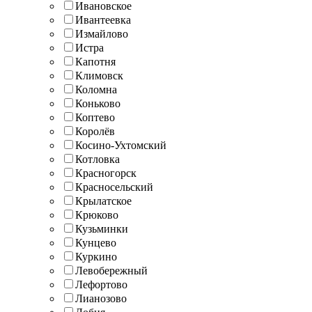
Ивановское
Ивантеевка
Измайлово
Истра
Капотня
Климовск
Коломна
Коньково
Коптево
Королёв
Косино-Ухтомский
Котловка
Красногорск
Красносельский
Крылатское
Крюково
Кузьминки
Кунцево
Куркино
Левобережный
Лефортово
Лианозово