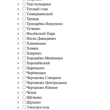
Текстильщики
Теплый стан
Тимирязевский
Троицк
Тропарёво-Никулино
Тучково
Филёвский Парк
Фили-Давыдково
Хамовники
Химки
Ховрино
Хорошёво-Мнёвники
Хорошёвский
Царицыно
Черёмушки
Чертаново Северное
Чертаново Центральное
Чертаново Южное
Чехов
Щёлково
Щукино
Электросталь