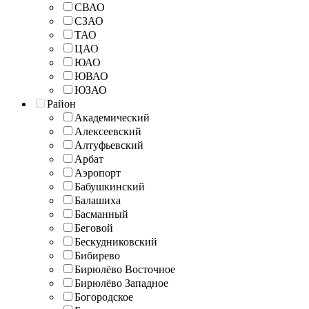
СВАО
СЗАО
ТАО
ЦАО
ЮАО
ЮВАО
ЮЗАО
Район
Академический
Алексеевский
Алтуфьевский
Арбат
Аэропорт
Бабушкинский
Балашиха
Басманный
Беговой
Бескудниковский
Бибирево
Бирюлёво Восточное
Бирюлёво Западное
Богородское