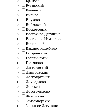
Братеево
Бутырский
Вешняки
Видное
Внуково
Войковский
Воскресенск
Восточное Дегунино
Восточное Измайлово
Восточный
Выхино-Жулебино
Гагаринский
Головинский
Гольяново
Даниловский
Дмитровский
Долгопрудный
Домодедово
Донской
Дорогомилово
Жуковский
Замоскворечье
Западное Дегунино