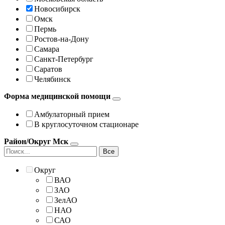
Новосибирск
Омск
Пермь
Ростов-на-Дону
Самара
Санкт-Петербург
Саратов
Челябинск
Форма медицинской помощи
Амбулаторный прием
В круглосуточном стационаре
Район/Округ Мск
Все
Округ
ВАО
ЗАО
ЗелАО
НАО
САО