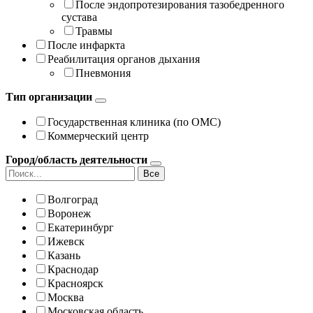
После эндопротезирования тазобедренного
сустава
Травмы
После инфаркта
Реабилитация органов дыхания
Пневмония
Тип организации
Государственная клиника (по ОМС)
Коммерческий центр
Город/область деятельности
Все
Волгоград
Воронеж
Екатеринбург
Ижевск
Казань
Краснодар
Красноярск
Москва
Московская область