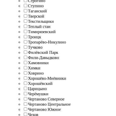
Строгино
Ступино
Таганский
Тверской
Текстильщики
Теплый стан
Тимирязевский
Троицк
Тропарёво-Никулино
Тучково
Филёвский Парк
Фили-Давыдково
Хамовники
Химки
Ховрино
Хорошёво-Мнёвники
Хорошёвский
Царицыно
Черёмушки
Чертаново Северное
Чертаново Центральное
Чертаново Южное
Чехов