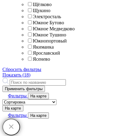
Щёлково
Щукино
Электросталь
Южное Бутово
Южное Медведково
Южное Тушино
Южнопортовый
Якиманка
Ярославский
Ясенево
Сбросить фильтры
Показать (
18
)
Применить фильтры
Фильтры
На карте
На карте
Фильтры
На карте