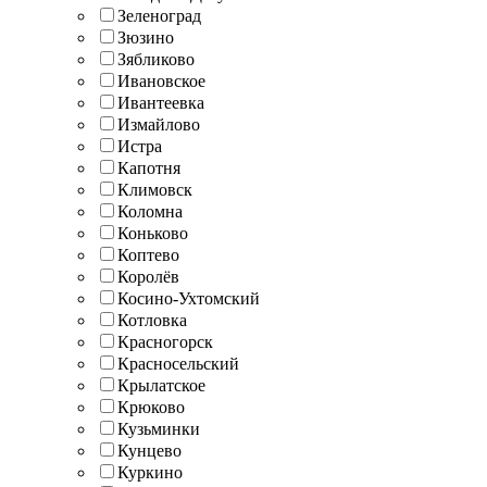
Зеленоград
Зюзино
Зябликово
Ивановское
Ивантеевка
Измайлово
Истра
Капотня
Климовск
Коломна
Коньково
Коптево
Королёв
Косино-Ухтомский
Котловка
Красногорск
Красносельский
Крылатское
Крюково
Кузьминки
Кунцево
Куркино