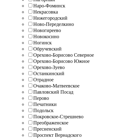
Наро-Фоминск
Некрасовка
Нижегородский
Ново-Переделкино
Новогиреево
Новокосино
Ногинск
Обручевский
Орехово-Борисово Северное
Орехово-Борисово Южное
Орехово-Зуево
Останкинский
Отрадное
Очаково-Матвеевское
Павловский Посад
Перово
Печатники
Подольск
Покровское-Стрешнево
Преображенское
Пресненский
Проспект Вернадского