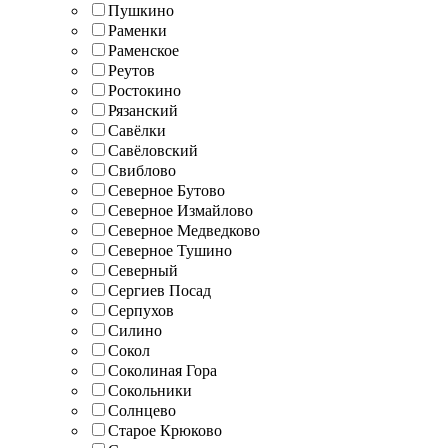
Пушкино
Раменки
Раменское
Реутов
Ростокино
Рязанский
Савёлки
Савёловский
Свиблово
Северное Бутово
Северное Измайлово
Северное Медведково
Северное Тушино
Северный
Сергиев Посад
Серпухов
Силино
Сокол
Соколиная Гора
Сокольники
Солнцево
Старое Крюково