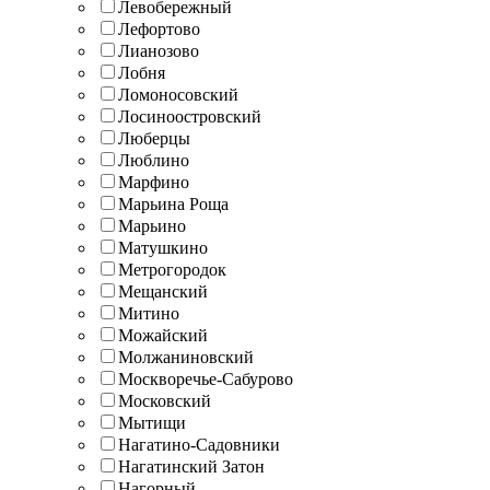
Левобережный
Лефортово
Лианозово
Лобня
Ломоносовский
Лосиноостровский
Люберцы
Люблино
Марфино
Марьина Роща
Марьино
Матушкино
Метрогородок
Мещанский
Митино
Можайский
Молжаниновский
Москворечье-Сабурово
Московский
Мытищи
Нагатино-Садовники
Нагатинский Затон
Нагорный