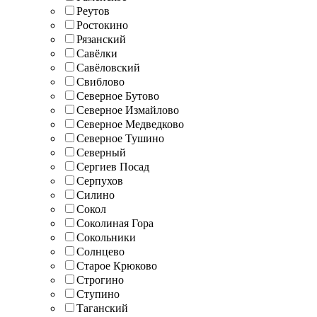
Реутов
Ростокино
Рязанский
Савёлки
Савёловский
Свиблово
Северное Бутово
Северное Измайлово
Северное Медведково
Северное Тушино
Северный
Сергиев Посад
Серпухов
Силино
Сокол
Соколиная Гора
Сокольники
Солнцево
Старое Крюково
Строгино
Ступино
Таганский