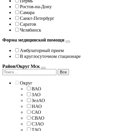
Пермь
Ростов-на-Дону
Самара
Санкт-Петербург
Саратов
Челябинск
Форма медицинской помощи
Амбулаторный прием
В круглосуточном стационаре
Район/Округ Мск
Все
Округ
ВАО
ЗАО
ЗелАО
НАО
САО
СВАО
СЗАО
ТАО