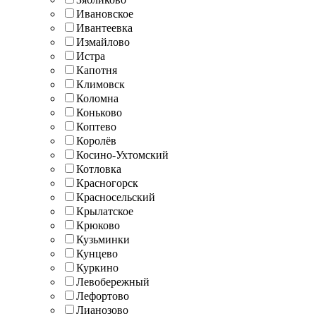
Ивановское
Ивантеевка
Измайлово
Истра
Капотня
Климовск
Коломна
Коньково
Коптево
Королёв
Косино-Ухтомский
Котловка
Красногорск
Красносельский
Крылатское
Крюково
Кузьминки
Кунцево
Куркино
Левобережный
Лефортово
Лианозово