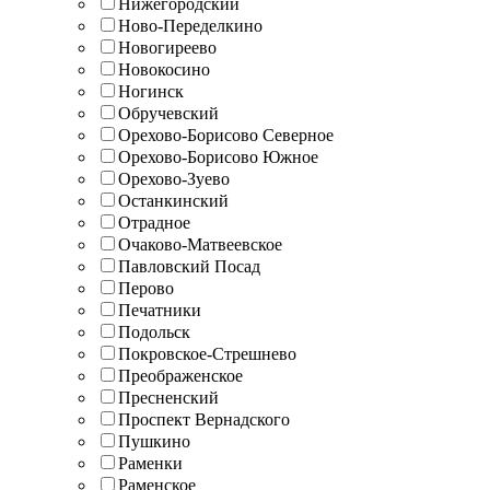
Нижегородский
Ново-Переделкино
Новогиреево
Новокосино
Ногинск
Обручевский
Орехово-Борисово Северное
Орехово-Борисово Южное
Орехово-Зуево
Останкинский
Отрадное
Очаково-Матвеевское
Павловский Посад
Перово
Печатники
Подольск
Покровское-Стрешнево
Преображенское
Пресненский
Проспект Вернадского
Пушкино
Раменки
Раменское