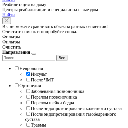
Реабилитация на дому
Центры реабилитации и специалисты с выездом
Найти
Вы не можете сравнивать обьекты разных сегментов!
Очистите список и попробуйте снова.
Фильтры
Фильтры
Очистить
Направления
Все
Неврология
Инсульт
После ЧМТ
Ортопедия
Заболевания позвоночника
Перелом позвоночника
Перелом шейки бедра
После эндопротезирования коленного сустава
После эндопротезирования тазобедренного
сустава
Травмы