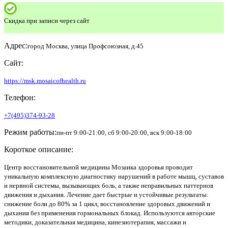
Скидка при записи через сайт
Адрес:
город Москва, улица Профсоюзная, д.45
Сайт:
https://msk.mosaicofhealth.ru
Телефон:
+7(495)374-93-28
Режим работы:
пн-пт 9:00-21:00, сб 9:00-20:00, вск 9:00-18:00
Короткое описание:
Центр восстановительной медицины Мозаика здоровья проводит
уникальную комплексную диагностику нарушений в работе мышц, суставов
и нервной системы, вызывающих боль, а также неправильных паттернов
движения и дыхания. Лечение дает быстрые и устойчивые результаты:
снижение боли до 80% за 1 цикл, восстановление здоровых движений и
дыхания без применения гормональных блокад. Используются авторские
методики, доказательная медицина, кинезиотерапия, массажи и