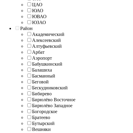
ЦАО
ЮАО
ЮВАО
ЮЗАО
Район
Академический
Алексеевский
Алтуфьевский
Арбат
Аэропорт
Бабушкинский
Балашиха
Басманный
Беговой
Бескудниковский
Бибирево
Бирюлёво Восточное
Бирюлёво Западное
Богородское
Братеево
Бутырский
Вешняки