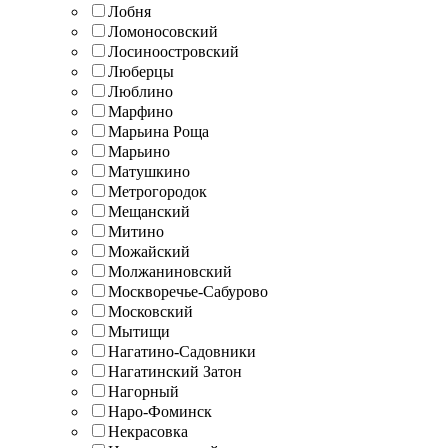
Лобня
Ломоносовский
Лосиноостровский
Люберцы
Люблино
Марфино
Марьина Роща
Марьино
Матушкино
Метрогородок
Мещанский
Митино
Можайский
Молжаниновский
Москворечье-Сабурово
Московский
Мытищи
Нагатино-Садовники
Нагатинский Затон
Нагорный
Наро-Фоминск
Некрасовка