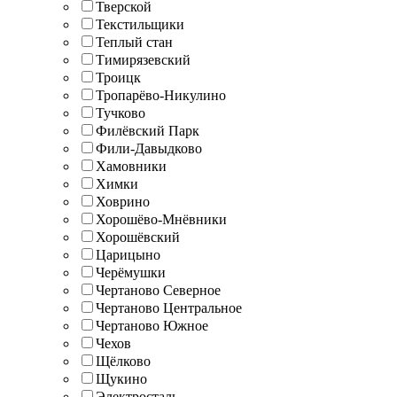
Тверской
Текстильщики
Теплый стан
Тимирязевский
Троицк
Тропарёво-Никулино
Тучково
Филёвский Парк
Фили-Давыдково
Хамовники
Химки
Ховрино
Хорошёво-Мнёвники
Хорошёвский
Царицыно
Черёмушки
Чертаново Северное
Чертаново Центральное
Чертаново Южное
Чехов
Щёлково
Щукино
Электросталь