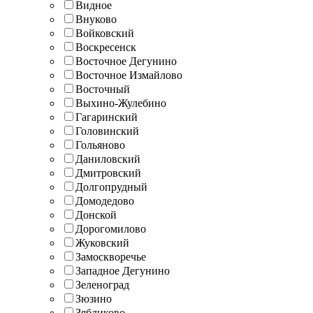
Видное
Внуково
Войковский
Воскресенск
Восточное Дегунино
Восточное Измайлово
Восточный
Выхино-Жулебино
Гагаринский
Головинский
Гольяново
Даниловский
Дмитровский
Долгопрудный
Домодедово
Донской
Дорогомилово
Жуковский
Замоскворечье
Западное Дегунино
Зеленоград
Зюзино
Зябликово