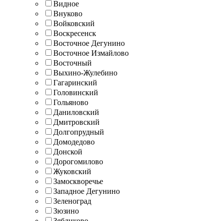
Видное
Внуково
Войковский
Воскресенск
Восточное Дегунино
Восточное Измайлово
Восточный
Выхино-Жулебино
Гагаринский
Головинский
Гольяново
Даниловский
Дмитровский
Долгопрудный
Домодедово
Донской
Дорогомилово
Жуковский
Замоскворечье
Западное Дегунино
Зеленоград
Зюзино
Зябликово