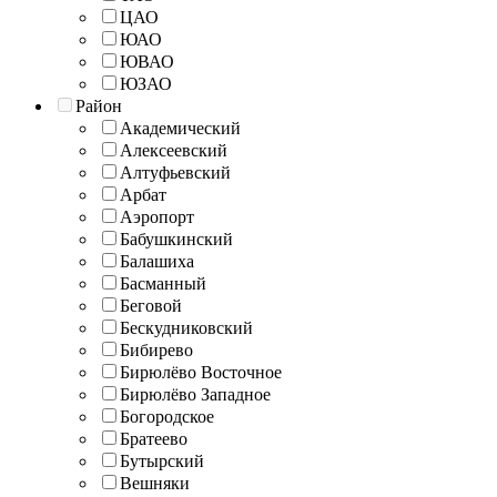
ЦАО
ЮАО
ЮВАО
ЮЗАО
Район
Академический
Алексеевский
Алтуфьевский
Арбат
Аэропорт
Бабушкинский
Балашиха
Басманный
Беговой
Бескудниковский
Бибирево
Бирюлёво Восточное
Бирюлёво Западное
Богородское
Братеево
Бутырский
Вешняки