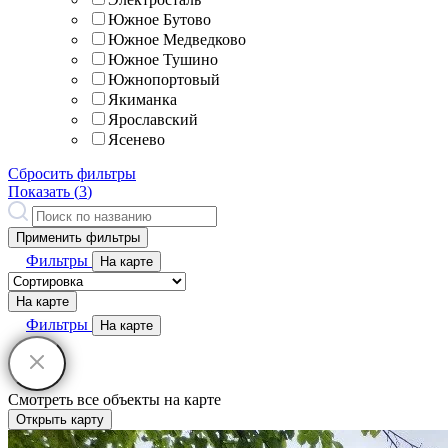
Южное Бутово
Южное Медведково
Южное Тушино
Южнопортовый
Якиманка
Ярославский
Ясенево
Сбросить фильтры
Показать (
3
)
Применить фильтры
Фильтры
На карте
На карте
Фильтры
На карте
Смотреть все объекты на карте
Открыть карту