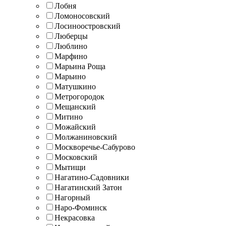
Лобня
Ломоносовский
Лосиноостровский
Люберцы
Люблино
Марфино
Марьина Роща
Марьино
Матушкино
Метрогородок
Мещанский
Митино
Можайский
Молжаниновский
Москворечье-Сабурово
Московский
Мытищи
Нагатино-Садовники
Нагатинский Затон
Нагорный
Наро-Фоминск
Некрасовка