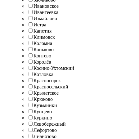
Ивановское
Ивантеевка
Измайлово
Истра
Капотня
Климовск
Коломна
Коньково
Коптево
Королёв
Косино-Ухтомский
Котловка
Красногорск
Красносельский
Крылатское
Крюково
Кузьминки
Кунцево
Куркино
Левобережный
Лефортово
Лианозово