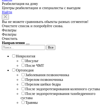
Реабилитация на дому
Центры реабилитации и специалисты с выездом
Найти
Вы не можете сравнивать обьекты разных сегментов!
Очистите список и попробуйте снова.
Фильтры
Фильтры
Очистить
Направления
Все
Неврология
Инсульт
После ЧМТ
Ортопедия
Заболевания позвоночника
Перелом позвоночника
Перелом шейки бедра
После эндопротезирования коленного сустава
После эндопротезирования тазобедренного
сустава
Травмы