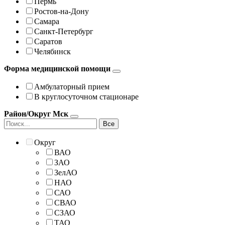
Пермь
Ростов-на-Дону
Самара
Санкт-Петербург
Саратов
Челябинск
Форма медицинской помощи
Амбулаторный прием
В круглосуточном стационаре
Район/Округ Мск
Все
Округ
ВАО
ЗАО
ЗелАО
НАО
САО
СВАО
СЗАО
ТАО