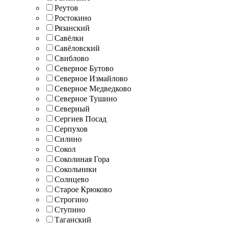
Реутов
Ростокино
Рязанский
Савёлки
Савёловский
Свиблово
Северное Бутово
Северное Измайлово
Северное Медведково
Северное Тушино
Северный
Сергиев Посад
Серпухов
Силино
Сокол
Соколиная Гора
Сокольники
Солнцево
Старое Крюково
Строгино
Ступино
Таганский