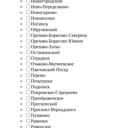
Нижегородский
Ново-Переделкино
Новогиреево
Новокосино
Ногинск
Обручевский
Орехово-Борисово Северное
Орехово-Борисово Южное
Орехово-Зуево
Останкинский
Отрадное
Очаково-Матвеевское
Павловский Посад
Перово
Печатники
Подольск
Покровское-Стрешнево
Преображенское
Пресненский
Проспект Вернадского
Пушкино
Раменки
Раменское