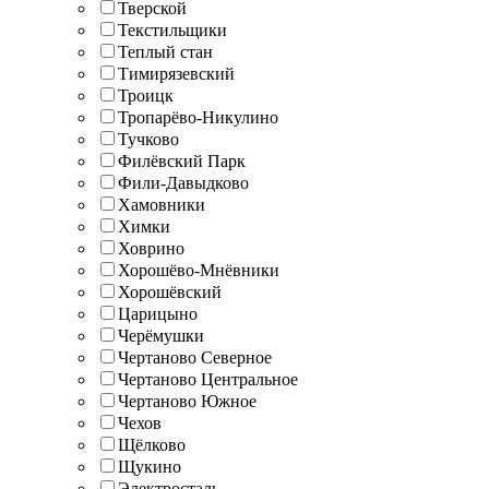
Тверской
Текстильщики
Теплый стан
Тимирязевский
Троицк
Тропарёво-Никулино
Тучково
Филёвский Парк
Фили-Давыдково
Хамовники
Химки
Ховрино
Хорошёво-Мнёвники
Хорошёвский
Царицыно
Черёмушки
Чертаново Северное
Чертаново Центральное
Чертаново Южное
Чехов
Щёлково
Щукино
Электросталь