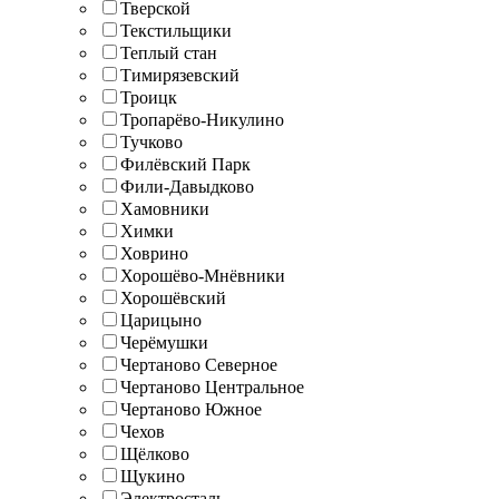
Тверской
Текстильщики
Теплый стан
Тимирязевский
Троицк
Тропарёво-Никулино
Тучково
Филёвский Парк
Фили-Давыдково
Хамовники
Химки
Ховрино
Хорошёво-Мнёвники
Хорошёвский
Царицыно
Черёмушки
Чертаново Северное
Чертаново Центральное
Чертаново Южное
Чехов
Щёлково
Щукино
Электросталь