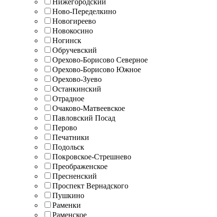
Нижегородский
Ново-Переделкино
Новогиреево
Новокосино
Ногинск
Обручевский
Орехово-Борисово Северное
Орехово-Борисово Южное
Орехово-Зуево
Останкинский
Отрадное
Очаково-Матвеевское
Павловский Посад
Перово
Печатники
Подольск
Покровское-Стрешнево
Преображенское
Пресненский
Проспект Вернадского
Пушкино
Раменки
Раменское