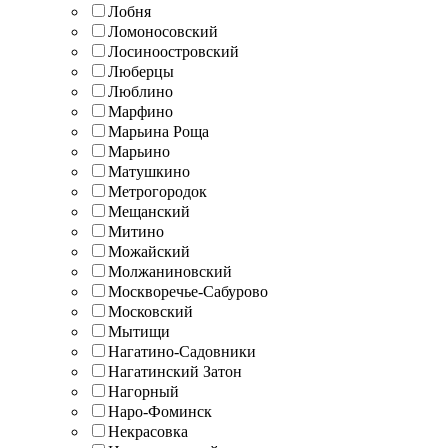
Лобня
Ломоносовский
Лосиноостровский
Люберцы
Люблино
Марфино
Марьина Роща
Марьино
Матушкино
Метрогородок
Мещанский
Митино
Можайский
Молжаниновский
Москворечье-Сабурово
Московский
Мытищи
Нагатино-Садовники
Нагатинский Затон
Нагорный
Наро-Фоминск
Некрасовка