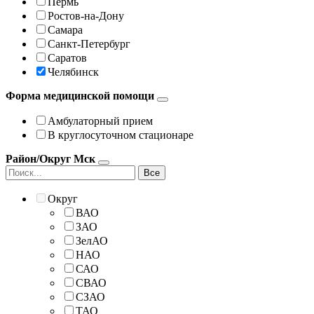
Пермь
Ростов-на-Дону
Самара
Санкт-Петербург
Саратов
Челябинск
Форма медицинской помощи
Амбулаторный прием
В круглосуточном стационаре
Район/Округ Мск
Все
Округ
ВАО
ЗАО
ЗелАО
НАО
САО
СВАО
СЗАО
ТАО