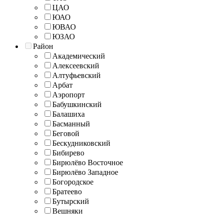
ЦАО
ЮАО
ЮВАО
ЮЗАО
Район
Академический
Алексеевский
Алтуфьевский
Арбат
Аэропорт
Бабушкинский
Балашиха
Басманный
Беговой
Бескудниковский
Бибирево
Бирюлёво Восточное
Бирюлёво Западное
Богородское
Братеево
Бутырский
Вешняки