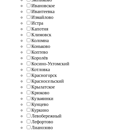
Ивановское
Ивантеевка
Измайлово
Истра
Капотня
Климовск
Коломна
Коньково
Коптево
Королёв
Косино-Ухтомский
Котловка
Красногорск
Красносельский
Крылатское
Крюково
Кузьминки
Кунцево
Куркино
Левобережный
Лефортово
Лианозово