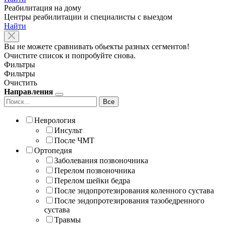
Реабилитация на дому
Центры реабилитации и специалисты с выездом
Найти
Вы не можете сравнивать обьекты разных сегментов!
Очистите список и попробуйте снова.
Фильтры
Фильтры
Очистить
Направления
Все
Неврология
Инсульт
После ЧМТ
Ортопедия
Заболевания позвоночника
Перелом позвоночника
Перелом шейки бедра
После эндопротезирования коленного сустава
После эндопротезирования тазобедренного
сустава
Травмы