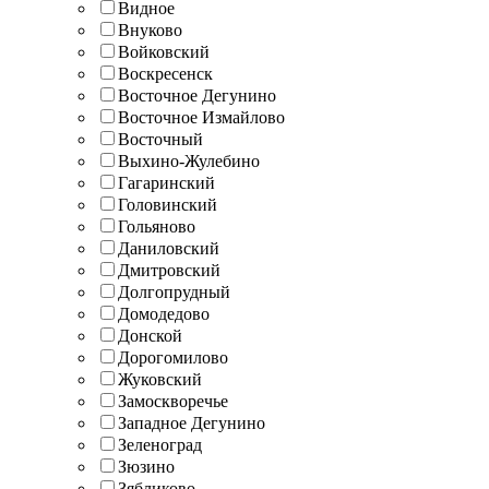
Видное
Внуково
Войковский
Воскресенск
Восточное Дегунино
Восточное Измайлово
Восточный
Выхино-Жулебино
Гагаринский
Головинский
Гольяново
Даниловский
Дмитровский
Долгопрудный
Домодедово
Донской
Дорогомилово
Жуковский
Замоскворечье
Западное Дегунино
Зеленоград
Зюзино
Зябликово