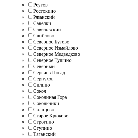
Реутов
Ростокино
Рязанский
Савёлки
Савёловский
Свиблово
Северное Бутово
Северное Измайлово
Северное Медведково
Северное Тушино
Северный
Сергиев Посад
Серпухов
Силино
Сокол
Соколиная Гора
Сокольники
Солнцево
Старое Крюково
Строгино
Ступино
Таганский