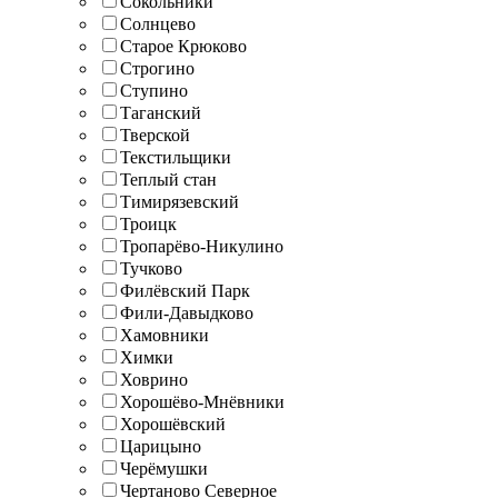
Сокольники
Солнцево
Старое Крюково
Строгино
Ступино
Таганский
Тверской
Текстильщики
Теплый стан
Тимирязевский
Троицк
Тропарёво-Никулино
Тучково
Филёвский Парк
Фили-Давыдково
Хамовники
Химки
Ховрино
Хорошёво-Мнёвники
Хорошёвский
Царицыно
Черёмушки
Чертаново Северное