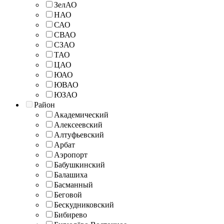
ЗелАО
НАО
САО
СВАО
СЗАО
ТАО
ЦАО
ЮАО
ЮВАО
ЮЗАО
Район
Академический
Алексеевский
Алтуфьевский
Арбат
Аэропорт
Бабушкинский
Балашиха
Басманный
Беговой
Бескудниковский
Бибирево