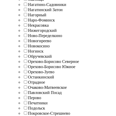
Нагатино-Садовники
Нагатинский Затон
Нагорный
Наро-Фоминск
Некрасовка
Нижегородский
Ново-Переделкино
Новогиреево
Новокосино
Ногинск
Обручевский
Орехово-Борисово Северное
Орехово-Борисово Южное
Орехово-Зуево
Останкинский
Отрадное
Очаково-Матвеевское
Павловский Посад
Перово
Печатники
Подольск
Покровское-Стрешнево