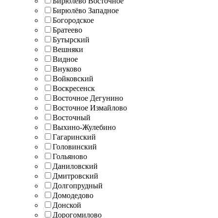
Бирюлёво Восточное
Бирюлёво Западное
Богородское
Братеево
Бутырский
Вешняки
Видное
Внуково
Войковский
Воскресенск
Восточное Дегунино
Восточное Измайлово
Восточный
Выхино-Жулебино
Гагаринский
Головинский
Гольяново
Даниловский
Дмитровский
Долгопрудный
Домодедово
Донской
Дорогомилово