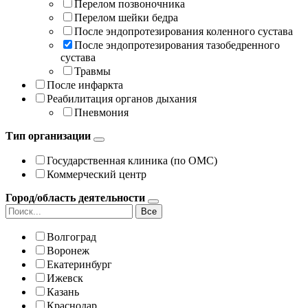
Перелом позвоночника
Перелом шейки бедра
После эндопротезирования коленного сустава
После эндопротезирования тазобедренного
сустава
Травмы
После инфаркта
Реабилитация органов дыхания
Пневмония
Тип организации
Государственная клиника (по ОМС)
Коммерческий центр
Город/область деятельности
Все
Волгоград
Воронеж
Екатеринбург
Ижевск
Казань
Краснодар