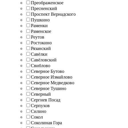
Преображенское
Пресненский
Проспект Вернадского
Пушкино
Раменки
Раменское
Реутов
Ростокино
Рязанский
Савёлки
Савёловский
Свиблово
Северное Бутово
Северное Измайлово
Северное Медведково
Северное Тушино
Северный
Сергиев Посад
Серпухов
Силино
Сокол
Соколиная Гора