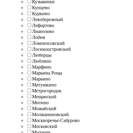
Кузьминки
Кунцево
Куркино
Левобережный
Лефортово
Лианозово
Лобня
Ломоносовский
Лосиноостровский
Люберцы
Люблино
Марфино
Марьина Роща
Марьино
Матушкино
Метрогородок
Мещанский
Митино
Можайский
Молжаниновский
Москворечье-Сабурово
Московский
Мытищи