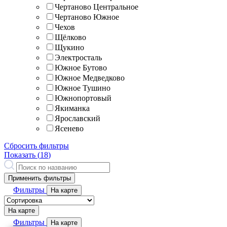
Чертаново Центральное
Чертаново Южное
Чехов
Щёлково
Щукино
Электросталь
Южное Бутово
Южное Медведково
Южное Тушино
Южнопортовый
Якиманка
Ярославский
Ясенево
Сбросить фильтры
Показать (
18
)
Применить фильтры
Фильтры
На карте
На карте
Фильтры
На карте