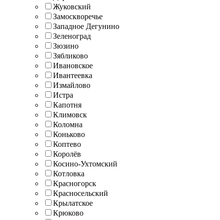
Жуковский
Замоскворечье
Западное Дегунино
Зеленоград
Зюзино
Зябликово
Ивановское
Ивантеевка
Измайлово
Истра
Капотня
Климовск
Коломна
Коньково
Коптево
Королёв
Косино-Ухтомский
Котловка
Красногорск
Красносельский
Крылатское
Крюково