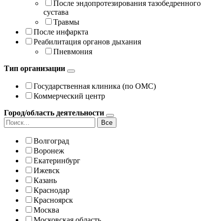
После эндопротезирования тазобедренного
сустава
Травмы
После инфаркта
Реабилитация органов дыхания
Пневмония
Тип организации
Государственная клиника (по ОМС)
Коммерческий центр
Город/область деятельности
Все
Волгоград
Воронеж
Екатеринбург
Ижевск
Казань
Краснодар
Красноярск
Москва
Московская область