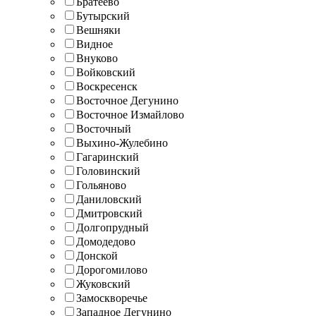
Братеево
Бутырский
Вешняки
Видное
Внуково
Войковский
Воскресенск
Восточное Дегунино
Восточное Измайлово
Восточный
Выхино-Жулебино
Гагаринский
Головинский
Гольяново
Даниловский
Дмитровский
Долгопрудный
Домодедово
Донской
Дорогомилово
Жуковский
Замоскворечье
Западное Дегунино