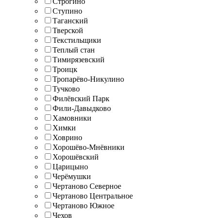
Строгино
Ступино
Таганский
Тверской
Текстильщики
Теплый стан
Тимирязевский
Троицк
Тропарёво-Никулино
Тучково
Филёвский Парк
Фили-Давыдково
Хамовники
Химки
Ховрино
Хорошёво-Мнёвники
Хорошёвский
Царицыно
Черёмушки
Чертаново Северное
Чертаново Центральное
Чертаново Южное
Чехов