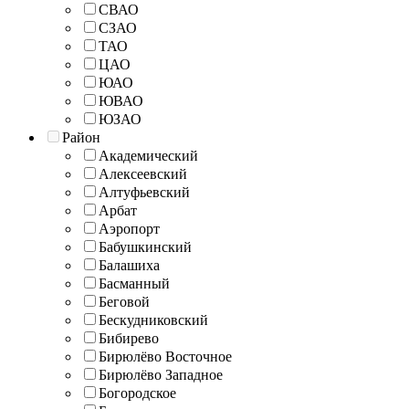
СВАО
СЗАО
ТАО
ЦАО
ЮАО
ЮВАО
ЮЗАО
Район
Академический
Алексеевский
Алтуфьевский
Арбат
Аэропорт
Бабушкинский
Балашиха
Басманный
Беговой
Бескудниковский
Бибирево
Бирюлёво Восточное
Бирюлёво Западное
Богородское