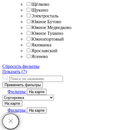
Щёлково
Щукино
Электросталь
Южное Бутово
Южное Медведково
Южное Тушино
Южнопортовый
Якиманка
Ярославский
Ясенево
Сбросить фильтры
Показать (
7
)
Применить фильтры
Фильтры
На карте
На карте
Фильтры
На карте