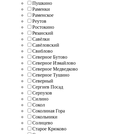
Пушкино
Раменки
Раменское
Реутов
Ростокино
Рязанский
Савёлки
Савёловский
Свиблово
Северное Бутово
Северное Измайлово
Северное Медведково
Северное Тушино
Северный
Сергиев Посад
Серпухов
Силино
Сокол
Соколиная Гора
Сокольники
Солнцево
Старое Крюково