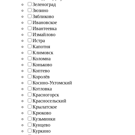
Зеленоград
Зюзино
Зябликово
Ивановское
Ивантеевка
Измайлово
Истра
Капотня
Климовск
Коломна
Коньково
Коптево
Королёв
Косино-Ухтомский
Котловка
Красногорск
Красносельский
Крылатское
Крюково
Кузьминки
Кунцево
Куркино