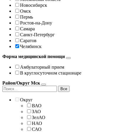
Новосибирск
Омск
Пермь
Ростов-на-Дону
Самара
Санкт-Петербург
Саратов
Челябинск
Форма медицинской помощи
Амбулаторный прием
В круглосуточном стационаре
Район/Округ Мск
Все
Округ
ВАО
ЗАО
ЗелАО
НАО
САО