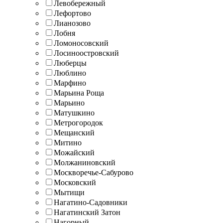
Левобережный
Лефортово
Лианозово
Лобня
Ломоносовский
Лосиноостровский
Люберцы
Люблино
Марфино
Марьина Роща
Марьино
Матушкино
Метрогородок
Мещанский
Митино
Можайский
Молжаниновский
Москворечье-Сабурово
Московский
Мытищи
Нагатино-Садовники
Нагатинский Затон
Нагорный