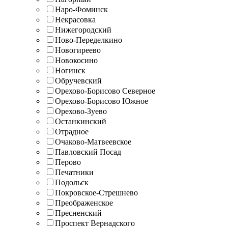
Наро-Фоминск
Некрасовка
Нижегородский
Ново-Переделкино
Новогиреево
Новокосино
Ногинск
Обручевский
Орехово-Борисово Северное
Орехово-Борисово Южное
Орехово-Зуево
Останкинский
Отрадное
Очаково-Матвеевское
Павловский Посад
Перово
Печатники
Подольск
Покровское-Стрешнево
Преображенское
Пресненский
Проспект Вернадского