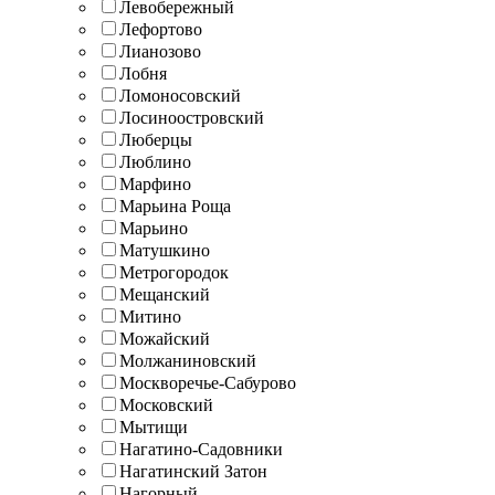
Левобережный
Лефортово
Лианозово
Лобня
Ломоносовский
Лосиноостровский
Люберцы
Люблино
Марфино
Марьина Роща
Марьино
Матушкино
Метрогородок
Мещанский
Митино
Можайский
Молжаниновский
Москворечье-Сабурово
Московский
Мытищи
Нагатино-Садовники
Нагатинский Затон
Нагорный