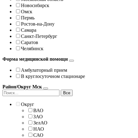
Новосибирск
Омск
Пермь
Ростов-на-Дону
Самара
Санкт-Петербург
Саратов
Челябинск
Форма медицинской помощи
Амбулаторный прием
В круглосуточном стационаре
Район/Округ Мск
Все
Округ
ВАО
ЗАО
ЗелАО
НАО
САО