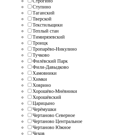
Строгино
Ступино
Таганский
Тверской
Текстильщики
Теплый стан
Тимирязевский
Троицк
Тропарёво-Никулино
Тучково
Филёвский Парк
Фили-Давыдково
Хамовники
Химки
Ховрино
Хорошёво-Мнёвники
Хорошёвский
Царицыно
Черёмушки
Чертаново Северное
Чертаново Центральное
Чертаново Южное
Чехов