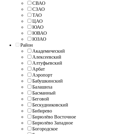
СВАО
СЗАО
ТАО
ЦАО
ЮАО
ЮВАО
ЮЗАО
Район
Академический
Алексеевский
Алтуфьевский
Арбат
Аэропорт
Бабушкинский
Балашиха
Басманный
Беговой
Бескудниковский
Бибирево
Бирюлёво Восточное
Бирюлёво Западное
Богородское