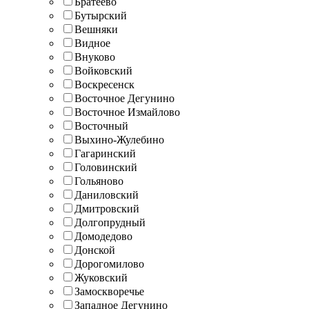
Братеево
Бутырский
Вешняки
Видное
Внуково
Войковский
Воскресенск
Восточное Дегунино
Восточное Измайлово
Восточный
Выхино-Жулебино
Гагаринский
Головинский
Гольяново
Даниловский
Дмитровский
Долгопрудный
Домодедово
Донской
Дорогомилово
Жуковский
Замоскворечье
Западное Дегунино