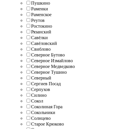
Пушкино
Раменки
Раменское
Реутов
Ростокино
Рязанский
Савёлки
Савёловский
Свиблово
Северное Бутово
Северное Измайлово
Северное Медведково
Северное Тушино
Северный
Сергиев Посад
Серпухов
Силино
Сокол
Соколиная Гора
Сокольники
Солнцево
Старое Крюково