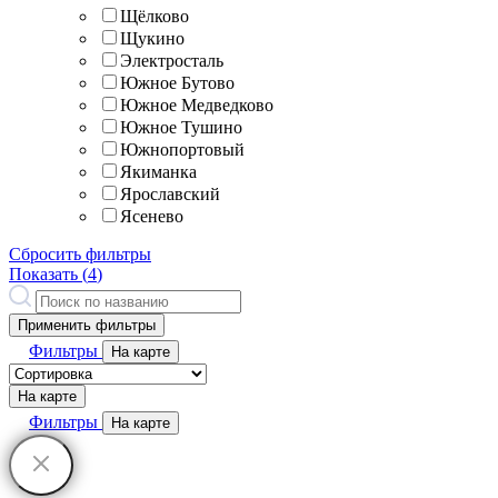
Щёлково
Щукино
Электросталь
Южное Бутово
Южное Медведково
Южное Тушино
Южнопортовый
Якиманка
Ярославский
Ясенево
Сбросить фильтры
Показать (
4
)
Применить фильтры
Фильтры
На карте
На карте
Фильтры
На карте