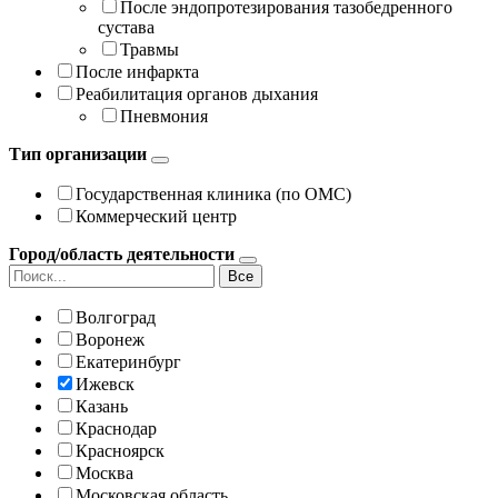
После эндопротезирования тазобедренного
сустава
Травмы
После инфаркта
Реабилитация органов дыхания
Пневмония
Тип организации
Государственная клиника (по ОМС)
Коммерческий центр
Город/область деятельности
Все
Волгоград
Воронеж
Екатеринбург
Ижевск
Казань
Краснодар
Красноярск
Москва
Московская область