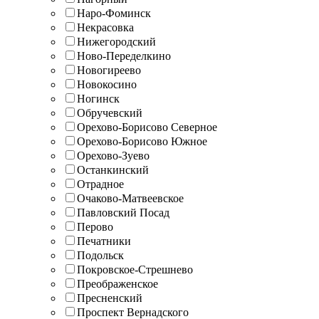
Наро-Фоминск
Некрасовка
Нижегородский
Ново-Переделкино
Новогиреево
Новокосино
Ногинск
Обручевский
Орехово-Борисово Северное
Орехово-Борисово Южное
Орехово-Зуево
Останкинский
Отрадное
Очаково-Матвеевское
Павловский Посад
Перово
Печатники
Подольск
Покровское-Стрешнево
Преображенское
Пресненский
Проспект Вернадского