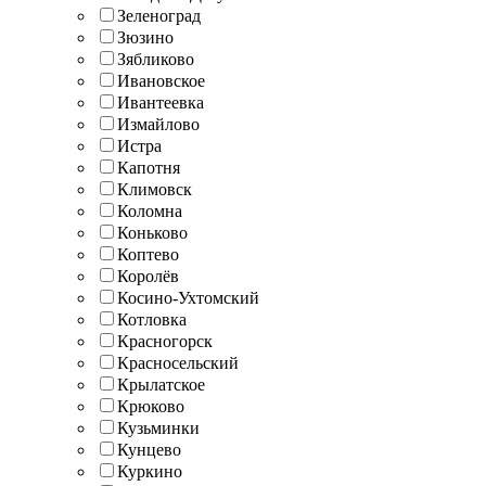
Зеленоград
Зюзино
Зябликово
Ивановское
Ивантеевка
Измайлово
Истра
Капотня
Климовск
Коломна
Коньково
Коптево
Королёв
Косино-Ухтомский
Котловка
Красногорск
Красносельский
Крылатское
Крюково
Кузьминки
Кунцево
Куркино