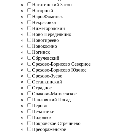
Нагатинский Затон
Нагорный
Наро-Фоминск
Некрасовка
Нижегородский
Ново-Переделкино
Новогиреево
Новокосино
Ногинск
Обручевский
Орехово-Борисово Северное
Орехово-Борисово Южное
Орехово-Зуево
Останкинский
Отрадное
Очаково-Матвеевское
Павловский Посад
Перово
Печатники
Подольск
Покровское-Стрешнево
Преображенское