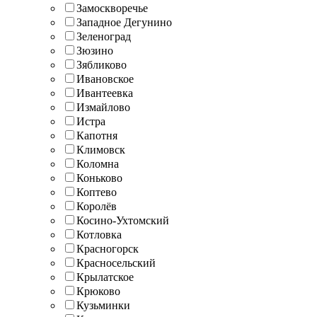
Замоскворечье
Западное Дегунино
Зеленоград
Зюзино
Зябликово
Ивановское
Ивантеевка
Измайлово
Истра
Капотня
Климовск
Коломна
Коньково
Коптево
Королёв
Косино-Ухтомский
Котловка
Красногорск
Красносельский
Крылатское
Крюково
Кузьминки