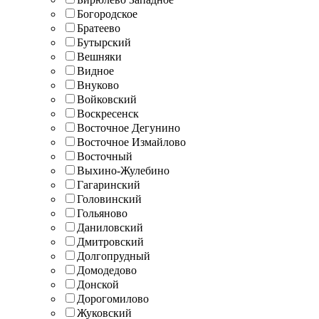
Богородское
Братеево
Бутырский
Вешняки
Видное
Внуково
Войковский
Воскресенск
Восточное Дегунино
Восточное Измайлово
Восточный
Выхино-Жулебино
Гагаринский
Головинский
Гольяново
Даниловский
Дмитровский
Долгопрудный
Домодедово
Донской
Дорогомилово
Жуковский