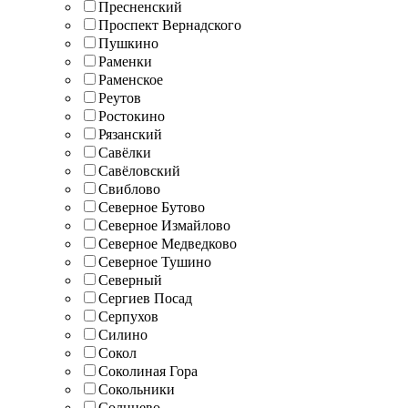
Пресненский
Проспект Вернадского
Пушкино
Раменки
Раменское
Реутов
Ростокино
Рязанский
Савёлки
Савёловский
Свиблово
Северное Бутово
Северное Измайлово
Северное Медведково
Северное Тушино
Северный
Сергиев Посад
Серпухов
Силино
Сокол
Соколиная Гора
Сокольники
Солнцево