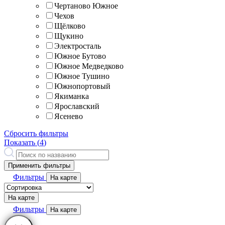
Чертаново Южное
Чехов
Щёлково
Щукино
Электросталь
Южное Бутово
Южное Медведково
Южное Тушино
Южнопортовый
Якиманка
Ярославский
Ясенево
Сбросить фильтры
Показать (
4
)
Применить фильтры
Фильтры
На карте
На карте
Фильтры
На карте