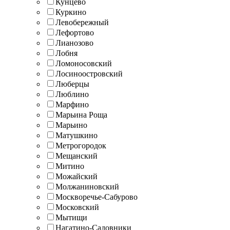
Кунцево
Куркино
Левобережный
Лефортово
Лианозово
Лобня
Ломоносовский
Лосиноостровский
Люберцы
Люблино
Марфино
Марьина Роща
Марьино
Матушкино
Метрогородок
Мещанский
Митино
Можайский
Молжаниновский
Москворечье-Сабурово
Московский
Мытищи
Нагатино-Садовники