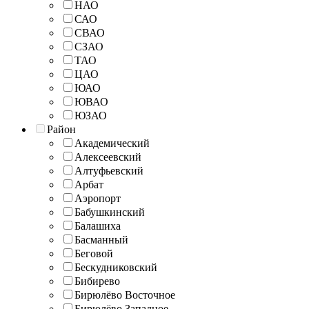
НАО
САО
СВАО
СЗАО
ТАО
ЦАО
ЮАО
ЮВАО
ЮЗАО
Район
Академический
Алексеевский
Алтуфьевский
Арбат
Аэропорт
Бабушкинский
Балашиха
Басманный
Беговой
Бескудниковский
Бибирево
Бирюлёво Восточное
Бирюлёво Западное