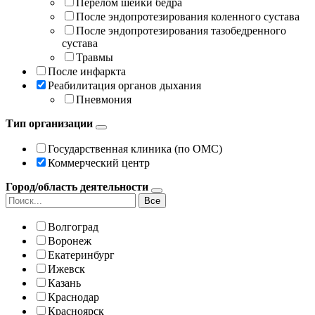
Перелом шейки бедра
После эндопротезирования коленного сустава
После эндопротезирования тазобедренного
сустава
Травмы
После инфаркта
Реабилитация органов дыхания
Пневмония
Тип организации
Государственная клиника (по ОМС)
Коммерческий центр
Город/область деятельности
Все
Волгоград
Воронеж
Екатеринбург
Ижевск
Казань
Краснодар
Красноярск