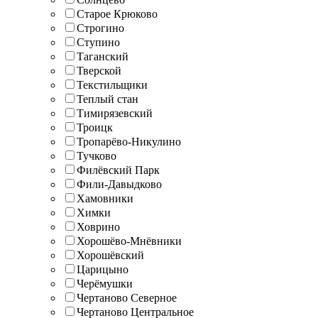
Старое Крюково
Строгино
Ступино
Таганский
Тверской
Текстильщики
Теплый стан
Тимирязевский
Троицк
Тропарёво-Никулино
Тучково
Филёвский Парк
Фили-Давыдково
Хамовники
Химки
Ховрино
Хорошёво-Мнёвники
Хорошёвский
Царицыно
Черёмушки
Чертаново Северное
Чертаново Центральное