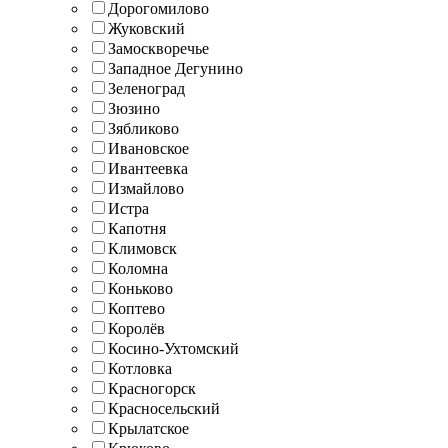
Дорогомилово
Жуковский
Замоскворечье
Западное Дегунино
Зеленоград
Зюзино
Зябликово
Ивановское
Ивантеевка
Измайлово
Истра
Капотня
Климовск
Коломна
Коньково
Коптево
Королёв
Косино-Ухтомский
Котловка
Красногорск
Красносельский
Крылатское