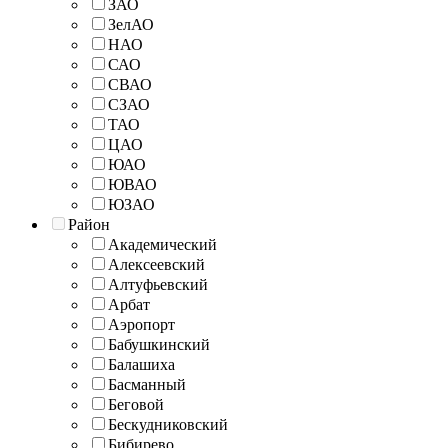
ЗАО
ЗелАО
НАО
САО
СВАО
СЗАО
ТАО
ЦАО
ЮАО
ЮВАО
ЮЗАО
Район
Академический
Алексеевский
Алтуфьевский
Арбат
Аэропорт
Бабушкинский
Балашиха
Басманный
Беговой
Бескудниковский
Бибирево