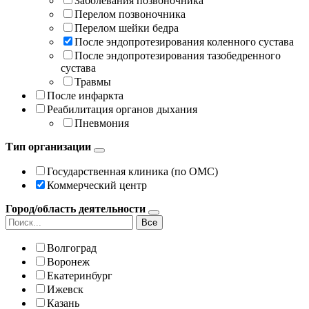
Заболевания позвоночника
Перелом позвоночника
Перелом шейки бедра
После эндопротезирования коленного сустава
После эндопротезирования тазобедренного
сустава
Травмы
После инфаркта
Реабилитация органов дыхания
Пневмония
Тип организации
Государственная клиника (по ОМС)
Коммерческий центр
Город/область деятельности
Все
Волгоград
Воронеж
Екатеринбург
Ижевск
Казань