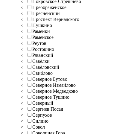
Покровское-Стрешнево
Преображенское
Пресненский
Проспект Вернадского
Пушкино
Раменки
Раменское
Реутов
Ростокино
Рязанский
Савёлки
Савёловский
Свиблово
Северное Бутово
Северное Измайлово
Северное Медведково
Северное Тушино
Северный
Сергиев Посад
Серпухов
Силино
Сокол
Соколиная Гора