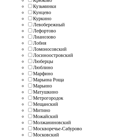
Крюково
Кузьминки
Кунцево
Куркино
Левобережный
Лефортово
Лианозово
Лобня
Ломоносовский
Лосиноостровский
Люберцы
Люблино
Марфино
Марьина Роща
Марьино
Матушкино
Метрогородок
Мещанский
Митино
Можайский
Молжаниновский
Москворечье-Сабурово
Московский