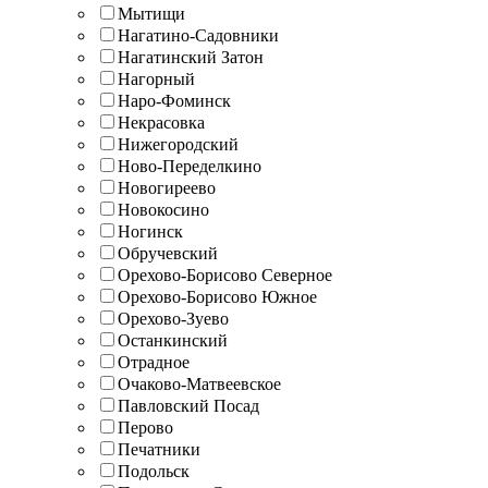
Мытищи
Нагатино-Садовники
Нагатинский Затон
Нагорный
Наро-Фоминск
Некрасовка
Нижегородский
Ново-Переделкино
Новогиреево
Новокосино
Ногинск
Обручевский
Орехово-Борисово Северное
Орехово-Борисово Южное
Орехово-Зуево
Останкинский
Отрадное
Очаково-Матвеевское
Павловский Посад
Перово
Печатники
Подольск