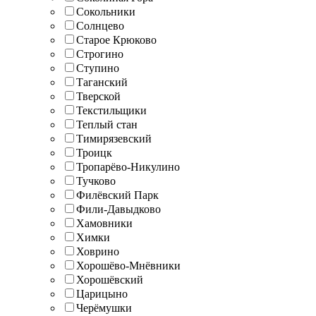
Сокольники
Солнцево
Старое Крюково
Строгино
Ступино
Таганский
Тверской
Текстильщики
Теплый стан
Тимирязевский
Троицк
Тропарёво-Никулино
Тучково
Филёвский Парк
Фили-Давыдково
Хамовники
Химки
Ховрино
Хорошёво-Мнёвники
Хорошёвский
Царицыно
Черёмушки