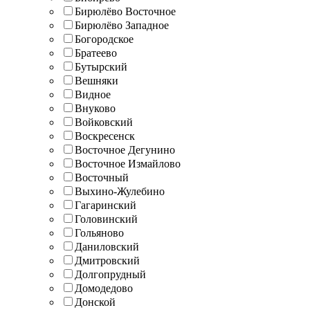
Бирюлёво Восточное
Бирюлёво Западное
Богородское
Братеево
Бутырский
Вешняки
Видное
Внуково
Войковский
Воскресенск
Восточное Дегунино
Восточное Измайлово
Восточный
Выхино-Жулебино
Гагаринский
Головинский
Гольяново
Даниловский
Дмитровский
Долгопрудный
Домодедово
Донской