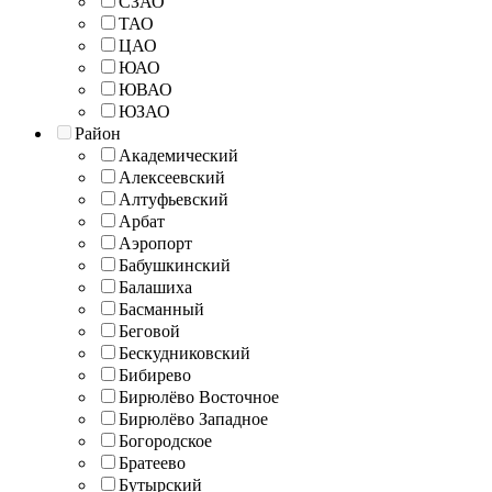
СЗАО
ТАО
ЦАО
ЮАО
ЮВАО
ЮЗАО
Район
Академический
Алексеевский
Алтуфьевский
Арбат
Аэропорт
Бабушкинский
Балашиха
Басманный
Беговой
Бескудниковский
Бибирево
Бирюлёво Восточное
Бирюлёво Западное
Богородское
Братеево
Бутырский