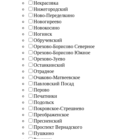
Некрасовка
Нижегородский
Ново-Переделкино
Новогиреево
Новокосино
Ногинск
Обручевский
Орехово-Борисово Северное
Орехово-Борисово Южное
Орехово-Зуево
Останкинский
Отрадное
Очаково-Матвеевское
Павловский Посад
Перово
Печатники
Подольск
Покровское-Стрешнево
Преображенское
Пресненский
Проспект Вернадского
Пушкино