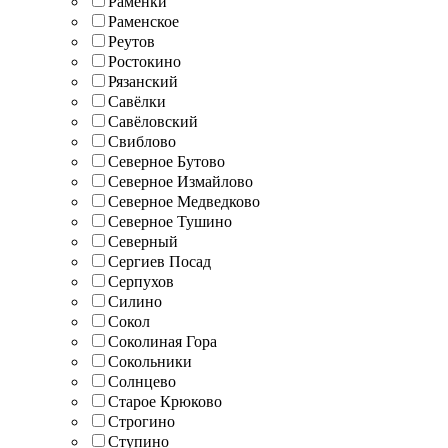
Раменки
Раменское
Реутов
Ростокино
Рязанский
Савёлки
Савёловский
Свиблово
Северное Бутово
Северное Измайлово
Северное Медведково
Северное Тушино
Северный
Сергиев Посад
Серпухов
Силино
Сокол
Соколиная Гора
Сокольники
Солнцево
Старое Крюково
Строгино
Ступино