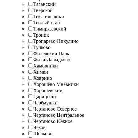
Таганский
Тверской
Текстильщики
Теплый стан
Тимирязевский
Троицк
Тропарёво-Никулино
Тучково
Филёвский Парк
Фили-Давыдково
Хамовники
Химки
Ховрино
Хорошёво-Мнёвники
Хорошёвский
Царицыно
Черёмушки
Чертаново Северное
Чертаново Центральное
Чертаново Южное
Чехов
Щёлково