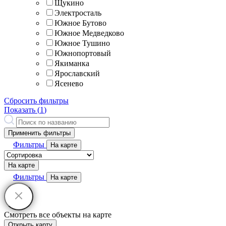
Щукино
Электросталь
Южное Бутово
Южное Медведково
Южное Тушино
Южнопортовый
Якиманка
Ярославский
Ясенево
Сбросить фильтры
Показать (
1
)
Применить фильтры
Фильтры
На карте
На карте
Фильтры
На карте
Смотреть все объекты на карте
Открыть карту