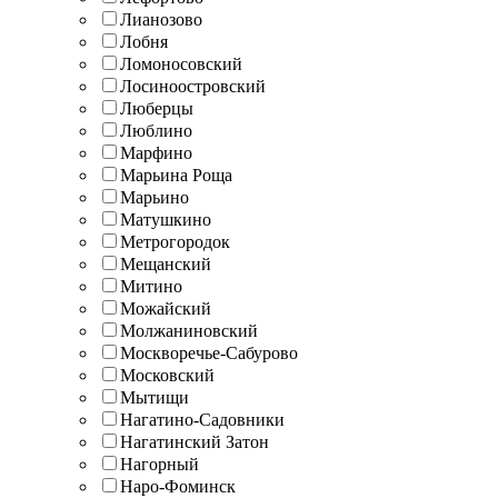
Лианозово
Лобня
Ломоносовский
Лосиноостровский
Люберцы
Люблино
Марфино
Марьина Роща
Марьино
Матушкино
Метрогородок
Мещанский
Митино
Можайский
Молжаниновский
Москворечье-Сабурово
Московский
Мытищи
Нагатино-Садовники
Нагатинский Затон
Нагорный
Наро-Фоминск