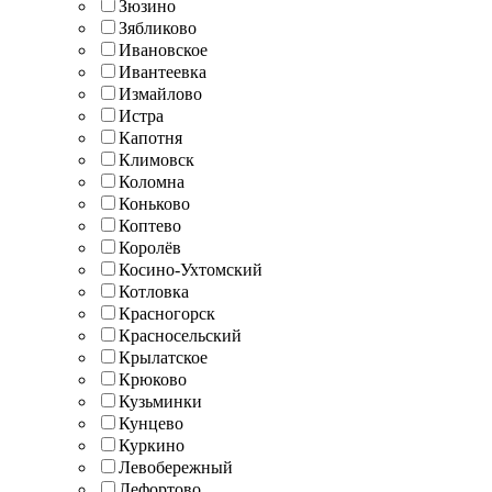
Зюзино
Зябликово
Ивановское
Ивантеевка
Измайлово
Истра
Капотня
Климовск
Коломна
Коньково
Коптево
Королёв
Косино-Ухтомский
Котловка
Красногорск
Красносельский
Крылатское
Крюково
Кузьминки
Кунцево
Куркино
Левобережный
Лефортово