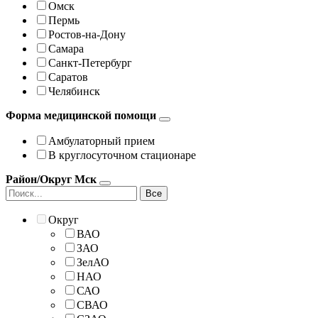
Омск
Пермь
Ростов-на-Дону
Самара
Санкт-Петербург
Саратов
Челябинск
Форма медицинской помощи
Амбулаторный прием
В круглосуточном стационаре
Район/Округ Мск
Все
Округ
ВАО
ЗАО
ЗелАО
НАО
САО
СВАО