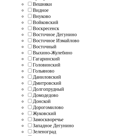
Вешняки
Видное
Внуково
Войковский
Воскресенск
Восточное Дегунино
Восточное Измайлово
Восточный
Выхино-Жулебино
Гагаринский
Головинский
Гольяново
Даниловский
Дмитровский
Долгопрудный
Домодедово
Донской
Дорогомилово
Жуковский
Замоскворечье
Западное Дегунино
Зеленоград