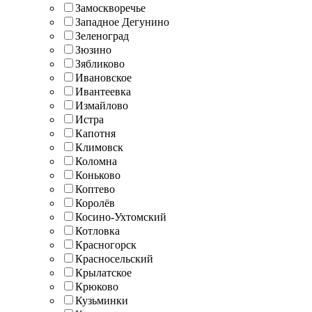
Замоскворечье
Западное Дегунино
Зеленоград
Зюзино
Зябликово
Ивановское
Ивантеевка
Измайлово
Истра
Капотня
Климовск
Коломна
Коньково
Коптево
Королёв
Косино-Ухтомский
Котловка
Красногорск
Красносельский
Крылатское
Крюково
Кузьминки