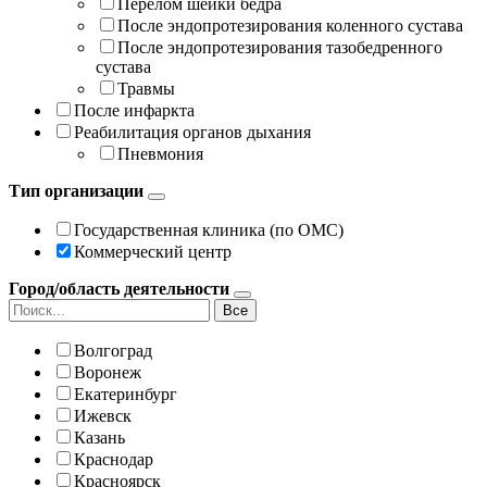
Перелом шейки бедра
После эндопротезирования коленного сустава
После эндопротезирования тазобедренного
сустава
Травмы
После инфаркта
Реабилитация органов дыхания
Пневмония
Тип организации
Государственная клиника (по ОМС)
Коммерческий центр
Город/область деятельности
Все
Волгоград
Воронеж
Екатеринбург
Ижевск
Казань
Краснодар
Красноярск