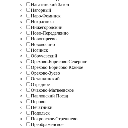
Нагатинский Затон
Нагорный
Наро-Фоминск
Некрасовка
Нижегородский
Ново-Переделкино
Новогиреево
Новокосино
Ногинск
Обручевский
Орехово-Борисово Северное
Орехово-Борисово Южное
Орехово-Зуево
Останкинский
Отрадное
Очаково-Матвеевское
Павловский Посад
Перово
Печатники
Подольск
Покровское-Стрешнево
Преображенское