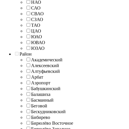
НАО
САО
СВАО
СЗАО
ТАО
ЦАО
ЮАО
ЮВАО
ЮЗАО
Район
Академический
Алексеевский
Алтуфьевский
Арбат
Аэропорт
Бабушкинский
Балашиха
Басманный
Беговой
Бескудниковский
Бибирево
Бирюлёво Восточное
Бирюлёво Западное