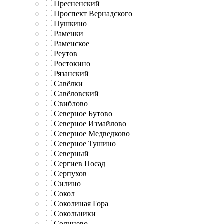
Пресненский
Проспект Вернадского
Пушкино
Раменки
Раменское
Реутов
Ростокино
Рязанский
Савёлки
Савёловский
Свиблово
Северное Бутово
Северное Измайлово
Северное Медведково
Северное Тушино
Северный
Сергиев Посад
Серпухов
Силино
Сокол
Соколиная Гора
Сокольники
Солнцево