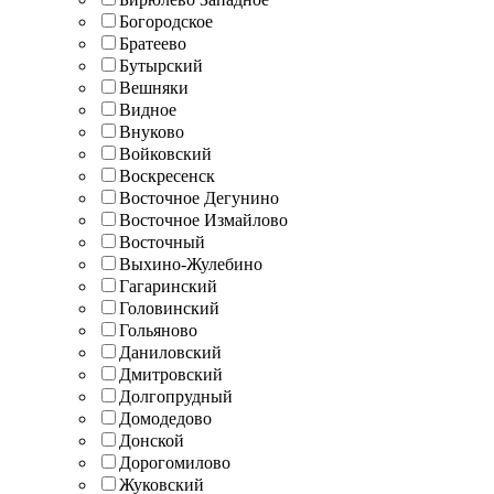
Богородское
Братеево
Бутырский
Вешняки
Видное
Внуково
Войковский
Воскресенск
Восточное Дегунино
Восточное Измайлово
Восточный
Выхино-Жулебино
Гагаринский
Головинский
Гольяново
Даниловский
Дмитровский
Долгопрудный
Домодедово
Донской
Дорогомилово
Жуковский