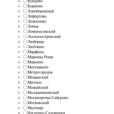
Кунцево
Куркино
Левобережный
Лефортово
Лианозово
Лобня
Ломоносовский
Лосиноостровский
Люберцы
Люблино
Марфино
Марьина Роща
Марьино
Матушкино
Метрогородок
Мещанский
Митино
Можайский
Молжаниновский
Москворечье-Сабурово
Московский
Мытищи
Нагатино-Садовники