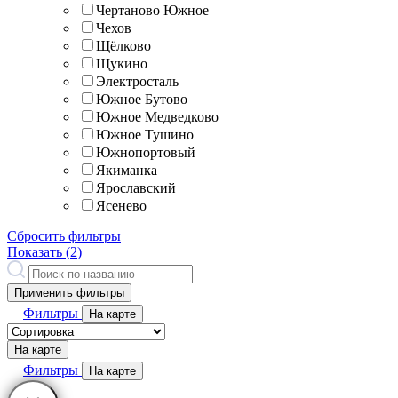
Чертаново Южное
Чехов
Щёлково
Щукино
Электросталь
Южное Бутово
Южное Медведково
Южное Тушино
Южнопортовый
Якиманка
Ярославский
Ясенево
Сбросить фильтры
Показать (
2
)
Применить фильтры
Фильтры
На карте
На карте
Фильтры
На карте