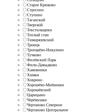
Старое Крюково
Строгино
Ступино
Таганский
Тверской
Текстильщики
Теплый стан
Тимирязевский
Троицк
Тропарёво-Никулино
Тучково
Филёвский Парк
Фили-Давыдково
Хамовники
Химки
Ховрино
Хорошёво-Мнёвники
Хорошёвский
Царицыно
Черёмушки
Чертаново Северное
Чертаново Центральное