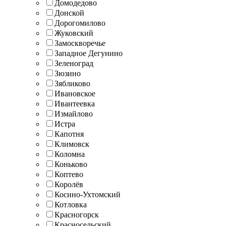
Домодедово
Донской
Дорогомилово
Жуковский
Замоскворечье
Западное Дегунино
Зеленоград
Зюзино
Зябликово
Ивановское
Ивантеевка
Измайлово
Истра
Капотня
Климовск
Коломна
Коньково
Коптево
Королёв
Косино-Ухтомский
Котловка
Красногорск
Красносельский