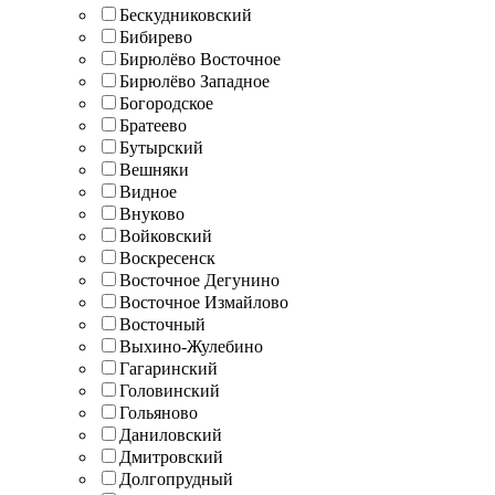
Бескудниковский
Бибирево
Бирюлёво Восточное
Бирюлёво Западное
Богородское
Братеево
Бутырский
Вешняки
Видное
Внуково
Войковский
Воскресенск
Восточное Дегунино
Восточное Измайлово
Восточный
Выхино-Жулебино
Гагаринский
Головинский
Гольяново
Даниловский
Дмитровский
Долгопрудный