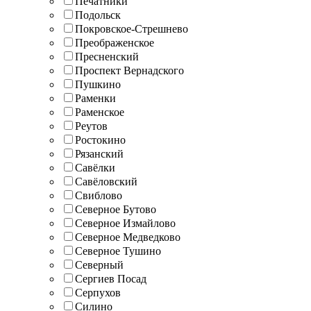
Печатники
Подольск
Покровское-Стрешнево
Преображенское
Пресненский
Проспект Вернадского
Пушкино
Раменки
Раменское
Реутов
Ростокино
Рязанский
Савёлки
Савёловский
Свиблово
Северное Бутово
Северное Измайлово
Северное Медведково
Северное Тушино
Северный
Сергиев Посад
Серпухов
Силино