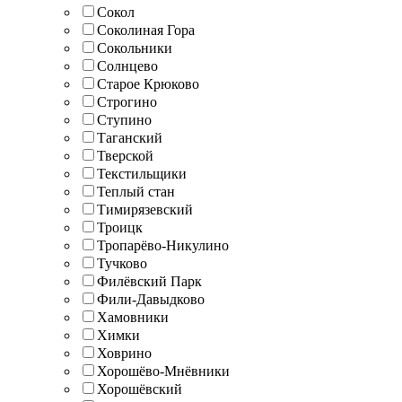
Сокол
Соколиная Гора
Сокольники
Солнцево
Старое Крюково
Строгино
Ступино
Таганский
Тверской
Текстильщики
Теплый стан
Тимирязевский
Троицк
Тропарёво-Никулино
Тучково
Филёвский Парк
Фили-Давыдково
Хамовники
Химки
Ховрино
Хорошёво-Мнёвники
Хорошёвский