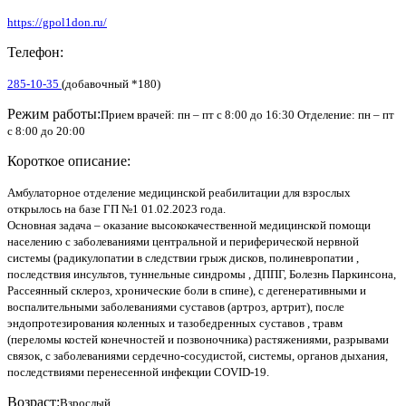
https://gpol1don.ru/
Телефон:
285-10-35
(добавочный *180)
Режим работы:
Прием врачей: пн – пт с 8:00 до 16:30 Отделение: пн – пт
с 8:00 до 20:00
Короткое описание:
Амбулаторное отделение медицинской реабилитации для взрослых
открылось на базе ГП №1 01.02.2023 года.
Основная задача – оказание высококачественной медицинской помощи
населению с заболеваниями центральной и периферической нервной
системы (радикулопатии в следствии грыж дисков, полиневропатии ,
последствия инсультов, туннельные синдромы , ДППГ, Болезнь Паркинсона,
Рассеянный склероз, хронические боли в спине), с дегенеративными и
воспалительными заболеваниями суставов (артроз, артрит), после
эндопротезирования коленных и тазобедренных суставов , травм
(переломы костей конечностей и позвоночника) растяжениями, разрывами
связок, с заболеваниями сердечно-сосудистой, системы, органов дыхания,
последствиями перенесенной инфекции COVID-19.
Возраст:
Взрослый