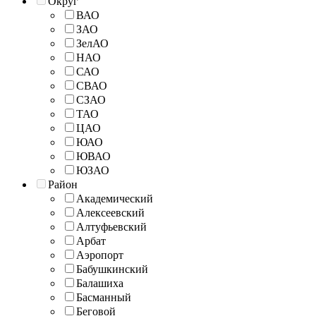
Округ
ВАО
ЗАО
ЗелАО
НАО
САО
СВАО
СЗАО
ТАО
ЦАО
ЮАО
ЮВАО
ЮЗАО
Район
Академический
Алексеевский
Алтуфьевский
Арбат
Аэропорт
Бабушкинский
Балашиха
Басманный
Беговой