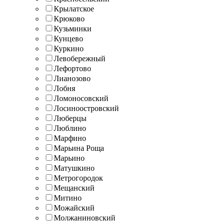
Крылатское
Крюково
Кузьминки
Кунцево
Куркино
Левобережный
Лефортово
Лианозово
Лобня
Ломоносовский
Лосиноостровский
Люберцы
Люблино
Марфино
Марьина Роща
Марьино
Матушкино
Метрогородок
Мещанский
Митино
Можайский
Молжаниновский