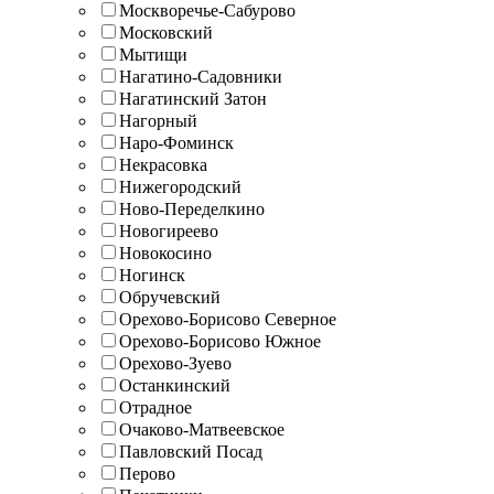
Москворечье-Сабурово
Московский
Мытищи
Нагатино-Садовники
Нагатинский Затон
Нагорный
Наро-Фоминск
Некрасовка
Нижегородский
Ново-Переделкино
Новогиреево
Новокосино
Ногинск
Обручевский
Орехово-Борисово Северное
Орехово-Борисово Южное
Орехово-Зуево
Останкинский
Отрадное
Очаково-Матвеевское
Павловский Посад
Перово