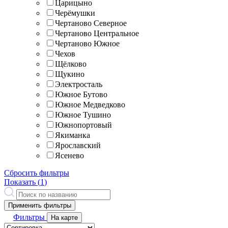
Царицыно
Черёмушки
Чертаново Северное
Чертаново Центральное
Чертаново Южное
Чехов
Щёлково
Щукино
Электросталь
Южное Бутово
Южное Медведково
Южное Тушино
Южнопортовый
Якиманка
Ярославский
Ясенево
Сбросить фильтры
Показать (
1
)
Применить фильтры
Фильтры
На карте