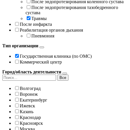
После эндопротезирования коленного сустава
После эндопротезирования тазобедренного
сустава
Травмы
После инфаркта
Реабилитация органов дыхания
Пневмония
Тип организации
Государственная клиника (по ОМС)
Коммерческий центр
Город/область деятельности
Все
Волгоград
Воронеж
Екатеринбург
Ижевск
Казань
Краснодар
Красноярск
Москва