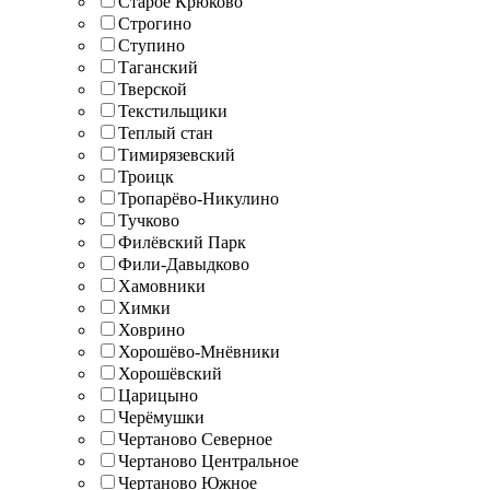
Старое Крюково
Строгино
Ступино
Таганский
Тверской
Текстильщики
Теплый стан
Тимирязевский
Троицк
Тропарёво-Никулино
Тучково
Филёвский Парк
Фили-Давыдково
Хамовники
Химки
Ховрино
Хорошёво-Мнёвники
Хорошёвский
Царицыно
Черёмушки
Чертаново Северное
Чертаново Центральное
Чертаново Южное