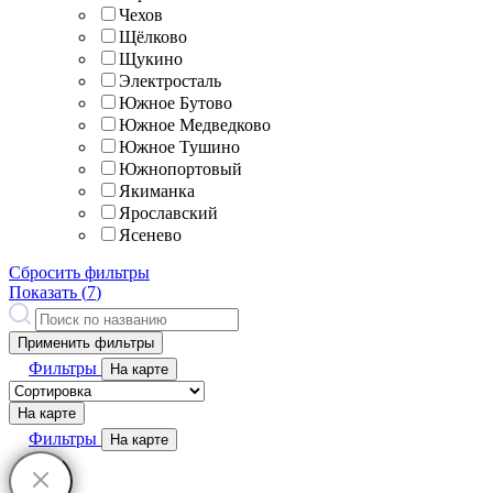
Чехов
Щёлково
Щукино
Электросталь
Южное Бутово
Южное Медведково
Южное Тушино
Южнопортовый
Якиманка
Ярославский
Ясенево
Сбросить фильтры
Показать (
7
)
Применить фильтры
Фильтры
На карте
На карте
Фильтры
На карте