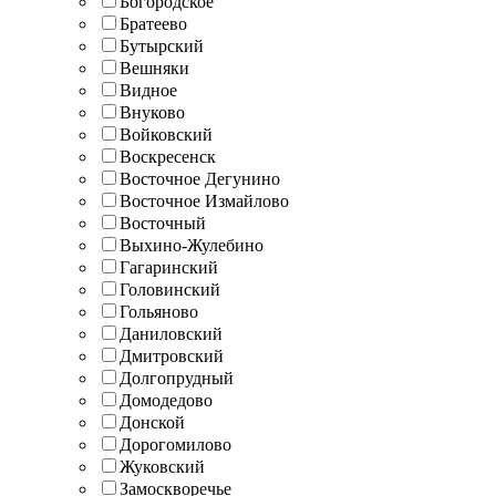
Богородское
Братеево
Бутырский
Вешняки
Видное
Внуково
Войковский
Воскресенск
Восточное Дегунино
Восточное Измайлово
Восточный
Выхино-Жулебино
Гагаринский
Головинский
Гольяново
Даниловский
Дмитровский
Долгопрудный
Домодедово
Донской
Дорогомилово
Жуковский
Замоскворечье