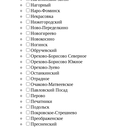
Нагорный
Наро-Фоминск
Некрасовка
Нижегородский
Ново-Переделкино
Новогиреево
Новокосино
Ногинск
Обручевский
Орехово-Борисово Северное
Орехово-Борисово Южное
Орехово-Зуево
Останкинский
Отрадное
Очаково-Матвеевское
Павловский Посад
Перово
Печатники
Подольск
Покровское-Стрешнево
Преображенское
Пресненский