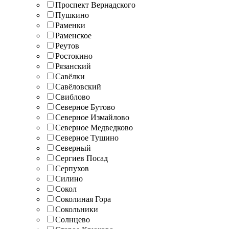
Проспект Вернадского
Пушкино
Раменки
Раменское
Реутов
Ростокино
Рязанский
Савёлки
Савёловский
Свиблово
Северное Бутово
Северное Измайлово
Северное Медведково
Северное Тушино
Северный
Сергиев Посад
Серпухов
Силино
Сокол
Соколиная Гора
Сокольники
Солнцево