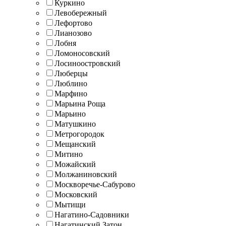
Куркино
Левобережный
Лефортово
Лианозово
Лобня
Ломоносовский
Лосиноостровский
Люберцы
Люблино
Марфино
Марьина Роща
Марьино
Матушкино
Метрогородок
Мещанский
Митино
Можайский
Молжаниновский
Москворечье-Сабурово
Московский
Мытищи
Нагатино-Садовники
Нагатинский Затон