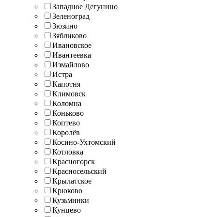
Западное Дегунино
Зеленоград
Зюзино
Зябликово
Ивановское
Ивантеевка
Измайлово
Истра
Капотня
Климовск
Коломна
Коньково
Коптево
Королёв
Косино-Ухтомский
Котловка
Красногорск
Красносельский
Крылатское
Крюково
Кузьминки
Кунцево