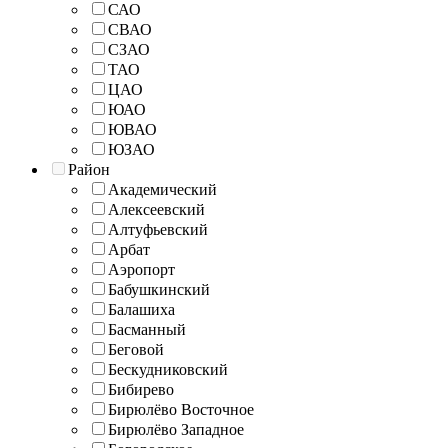
САО
СВАО
СЗАО
ТАО
ЦАО
ЮАО
ЮВАО
ЮЗАО
Район
Академический
Алексеевский
Алтуфьевский
Арбат
Аэропорт
Бабушкинский
Балашиха
Басманный
Беговой
Бескудниковский
Бибирево
Бирюлёво Восточное
Бирюлёво Западное