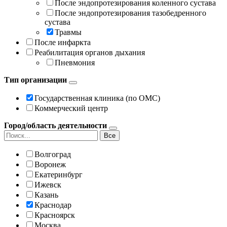
После эндопротезирования коленного сустава
После эндопротезирования тазобедренного
сустава
Травмы
После инфаркта
Реабилитация органов дыхания
Пневмония
Тип организации
Государственная клиника (по ОМС)
Коммерческий центр
Город/область деятельности
Все
Волгоград
Воронеж
Екатеринбург
Ижевск
Казань
Краснодар
Красноярск
Москва