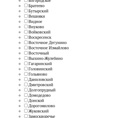
Богородское
Братеево
Бутырский
Вешняки
Видное
Внуково
Войковский
Воскресенск
Восточное Дегунино
Восточное Измайлово
Восточный
Выхино-Жулебино
Гагаринский
Головинский
Гольяново
Даниловский
Дмитровский
Долгопрудный
Домодедово
Донской
Дорогомилово
Жуковский
Замоскворечье