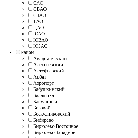
САО
СВАО
СЗАО
ТАО
ЦАО
ЮАО
ЮВАО
ЮЗАО
Район
Академический
Алексеевский
Алтуфьевский
Арбат
Аэропорт
Бабушкинский
Балашиха
Басманный
Беговой
Бескудниковский
Бибирево
Бирюлёво Восточное
Бирюлёво Западное