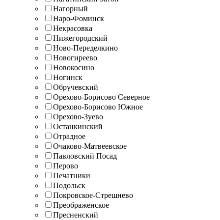
Нагорный
Наро-Фоминск
Некрасовка
Нижегородский
Ново-Переделкино
Новогиреево
Новокосино
Ногинск
Обручевский
Орехово-Борисово Северное
Орехово-Борисово Южное
Орехово-Зуево
Останкинский
Отрадное
Очаково-Матвеевское
Павловский Посад
Перово
Печатники
Подольск
Покровское-Стрешнево
Преображенское
Пресненский