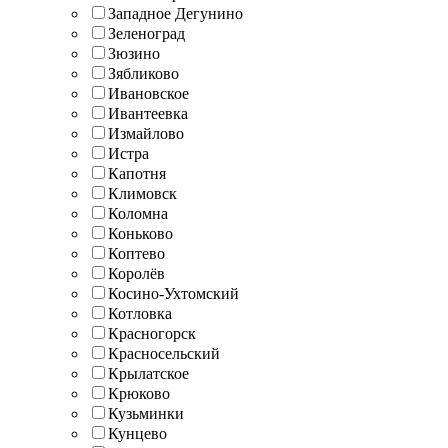
Западное Дегунино
Зеленоград
Зюзино
Зябликово
Ивановское
Ивантеевка
Измайлово
Истра
Капотня
Климовск
Коломна
Коньково
Коптево
Королёв
Косино-Ухтомский
Котловка
Красногорск
Красносельский
Крылатское
Крюково
Кузьминки
Кунцево