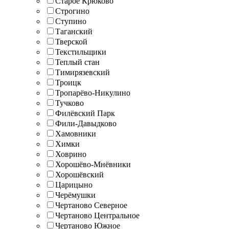
Старое Крюково
Строгино
Ступино
Таганский
Тверской
Текстильщики
Теплый стан
Тимирязевский
Троицк
Тропарёво-Никулино
Тучково
Филёвский Парк
Фили-Давыдково
Хамовники
Химки
Ховрино
Хорошёво-Мнёвники
Хорошёвский
Царицыно
Черёмушки
Чертаново Северное
Чертаново Центральное
Чертаново Южное