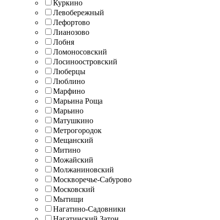
Куркино
Левобережный
Лефортово
Лианозово
Лобня
Ломоносовский
Лосиноостровский
Люберцы
Люблино
Марфино
Марьина Роща
Марьино
Матушкино
Метрогородок
Мещанский
Митино
Можайский
Молжаниновский
Москворечье-Сабурово
Московский
Мытищи
Нагатино-Садовники
Нагатинский Затон