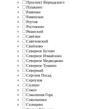
Проспект Вернадского
Пушкино
Раменки
Раменское
Реутов
Ростокино
Рязанский
Савёлки
Савёловский
Свиблово
Северное Бутово
Северное Измайлово
Северное Медведково
Северное Тушино
Северный
Сергиев Посад
Серпухов
Силино
Сокол
Соколиная Гора
Сокольники
Солнцево