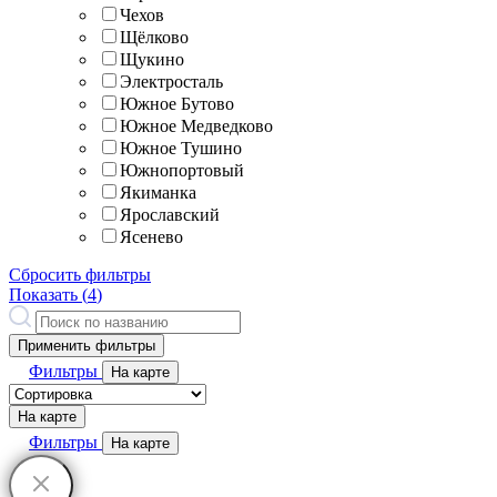
Чехов
Щёлково
Щукино
Электросталь
Южное Бутово
Южное Медведково
Южное Тушино
Южнопортовый
Якиманка
Ярославский
Ясенево
Сбросить фильтры
Показать (
4
)
Применить фильтры
Фильтры
На карте
На карте
Фильтры
На карте