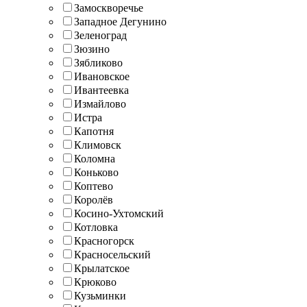
Замоскворечье
Западное Дегунино
Зеленоград
Зюзино
Зябликово
Ивановское
Ивантеевка
Измайлово
Истра
Капотня
Климовск
Коломна
Коньково
Коптево
Королёв
Косино-Ухтомский
Котловка
Красногорск
Красносельский
Крылатское
Крюково
Кузьминки