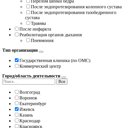
Перелом шейки бедра
После эндопротезирования коленного сустава
После эндопротезирования тазобедренного
сустава
Травмы
После инфаркта
Реабилитация органов дыхания
Пневмония
Тип организации
Государственная клиника (по ОМС)
Коммерческий центр
Город/область деятельности
Все
Волгоград
Воронеж
Екатеринбург
Ижевск
Казань
Краснодар
Красноярск