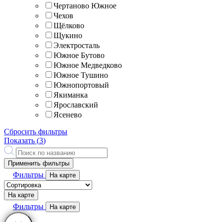
Чертаново Южное
Чехов
Щёлково
Щукино
Электросталь
Южное Бутово
Южное Медведково
Южное Тушино
Южнопортовый
Якиманка
Ярославский
Ясенево
Сбросить фильтры
Показать (
3
)
Применить фильтры
Фильтры
На карте
На карте
Фильтры
На карте