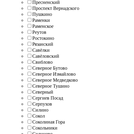
Пресненский
Проспект Вернадского
Пушкино
Раменки
Раменское
Реутов
Ростокино
Рязанский
Савёлки
Савёловский
Свиблово
Северное Бутово
Северное Измайлово
Северное Медведково
Северное Тушино
Северный
Сергиев Посад
Серпухов
Силино
Сокол
Соколиная Гора
Сокольники
Солнцево