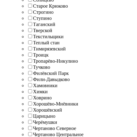
Старое Крюково
Строгино
Ступино
Таганский
Тверской
Текстильщики
Теплый стан
Тимирязевский
Троицк
Тропарёво-Никулино
Тучково
Филёвский Парк
Фили-Давыдково
Хамовники
Химки
Ховрино
Хорошёво-Мнёвники
Хорошёвский
Царицыно
Черёмушки
Чертаново Северное
Чертаново Центральное