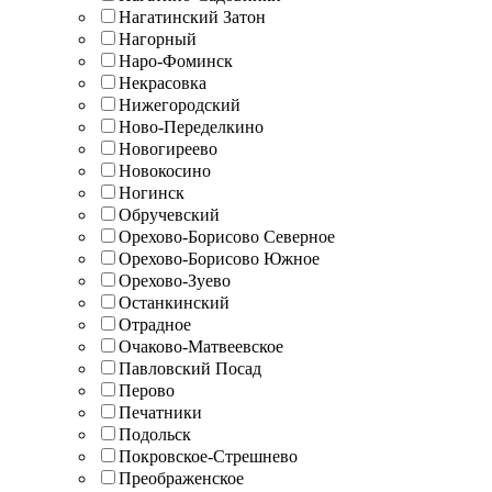
Нагатинский Затон
Нагорный
Наро-Фоминск
Некрасовка
Нижегородский
Ново-Переделкино
Новогиреево
Новокосино
Ногинск
Обручевский
Орехово-Борисово Северное
Орехово-Борисово Южное
Орехово-Зуево
Останкинский
Отрадное
Очаково-Матвеевское
Павловский Посад
Перово
Печатники
Подольск
Покровское-Стрешнево
Преображенское