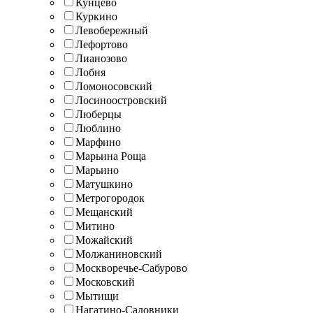
Кунцево
Куркино
Левобережный
Лефортово
Лианозово
Лобня
Ломоносовский
Лосиноостровский
Люберцы
Люблино
Марфино
Марьина Роща
Марьино
Матушкино
Метрогородок
Мещанский
Митино
Можайский
Молжаниновский
Москворечье-Сабурово
Московский
Мытищи
Нагатино-Садовники