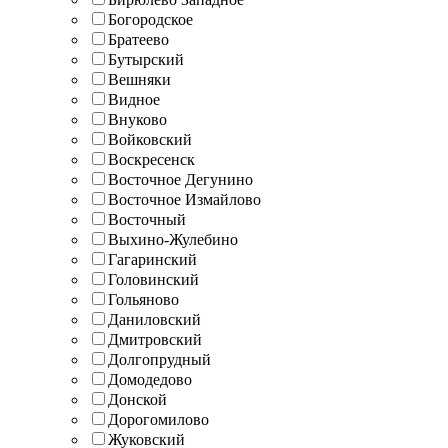
Богородское
Братеево
Бутырский
Вешняки
Видное
Внуково
Войковский
Воскресенск
Восточное Дегунино
Восточное Измайлово
Восточный
Выхино-Жулебино
Гагаринский
Головинский
Гольяново
Даниловский
Дмитровский
Долгопрудный
Домодедово
Донской
Дорогомилово
Жуковский