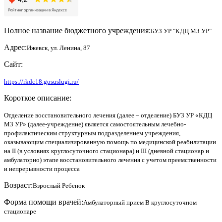
Полное название бюджетного учреждения:
БУЗ УР "КДЦ МЗ УР"
Адрес:
Ижевск, ул. Ленина, 87
Сайт:
https://rkdc18.gosuslugi.ru/
Короткое описание:
Отделение восстановительного лечения (далее – отделение) БУЗ УР «КДЦ
МЗ УР» (далее-учреждение) является самостоятельным лечебно-
профилактическим структурным подразделением учреждения,
оказывающим специализированную помощь по медицинской реабилитации
на II (в условиях круглосуточного стационара) и III (дневной стационар и
амбулаторно) этапе восстановительного лечения с учетом преемственности
и непрерывности процесса
Возраст:
Взрослый
Ребенок
Форма помощи врачей:
Амбулаторный прием
В круглосуточном
стационаре