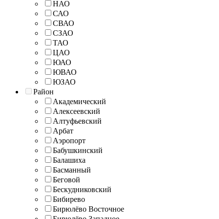
НАО
САО
СВАО
СЗАО
ТАО
ЦАО
ЮАО
ЮВАО
ЮЗАО
Район
Академический
Алексеевский
Алтуфьевский
Арбат
Аэропорт
Бабушкинский
Балашиха
Басманный
Беговой
Бескудниковский
Бибирево
Бирюлёво Восточное
Бирюлёво Западное