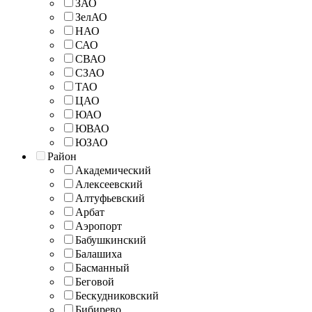
ЗАО
ЗелАО
НАО
САО
СВАО
СЗАО
ТАО
ЦАО
ЮАО
ЮВАО
ЮЗАО
Район
Академический
Алексеевский
Алтуфьевский
Арбат
Аэропорт
Бабушкинский
Балашиха
Басманный
Беговой
Бескудниковский
Бибирево