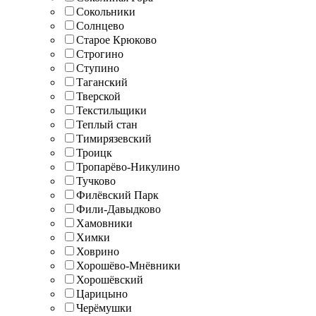
Сокольники
Солнцево
Старое Крюково
Строгино
Ступино
Таганский
Тверской
Текстильщики
Теплый стан
Тимирязевский
Троицк
Тропарёво-Никулино
Тучково
Филёвский Парк
Фили-Давыдково
Хамовники
Химки
Ховрино
Хорошёво-Мнёвники
Хорошёвский
Царицыно
Черёмушки