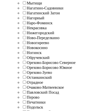
Мытищи
Нагатино-Садовники
Нагатинский Затон
Нагорный
Наро-Фоминск
Некрасовка
Нижегородский
Ново-Переделкино
Новогиреево
Новокосино
Ногинск
Обручевский
Орехово-Борисово Северное
Орехово-Борисово Южное
Орехово-Зуево
Останкинский
Отрадное
Очаково-Матвеевское
Павловский Посад
Перово
Печатники
Подольск