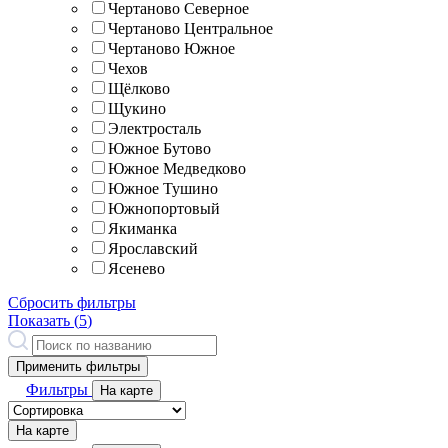
Чертаново Северное
Чертаново Центральное
Чертаново Южное
Чехов
Щёлково
Щукино
Электросталь
Южное Бутово
Южное Медведково
Южное Тушино
Южнопортовый
Якиманка
Ярославский
Ясенево
Сбросить фильтры
Показать (
5
)
Применить фильтры
Фильтры
На карте
На карте