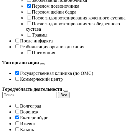
Заболевания позвоночника
Перелом позвоночника
Перелом шейки бедра
После эндопротезирования коленного сустава
После эндопротезирования тазобедренного
сустава
Травмы
После инфаркта
Реабилитация органов дыхания
Пневмония
Тип организации
Государственная клиника (по ОМС)
Коммерческий центр
Город/область деятельности
Все
Волгоград
Воронеж
Екатеринбург
Ижевск
Казань