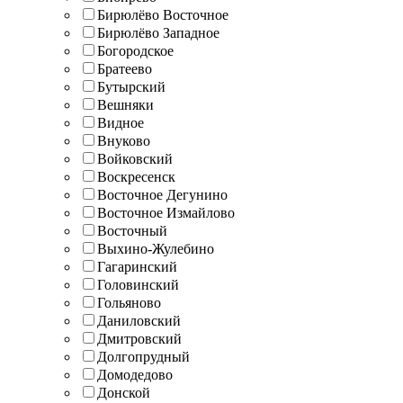
Бирюлёво Восточное
Бирюлёво Западное
Богородское
Братеево
Бутырский
Вешняки
Видное
Внуково
Войковский
Воскресенск
Восточное Дегунино
Восточное Измайлово
Восточный
Выхино-Жулебино
Гагаринский
Головинский
Гольяново
Даниловский
Дмитровский
Долгопрудный
Домодедово
Донской