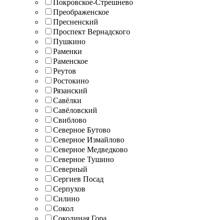
Покровское-Стрешнево
Преображенское
Пресненский
Проспект Вернадского
Пушкино
Раменки
Раменское
Реутов
Ростокино
Рязанский
Савёлки
Савёловский
Свиблово
Северное Бутово
Северное Измайлово
Северное Медведково
Северное Тушино
Северный
Сергиев Посад
Серпухов
Силино
Сокол
Соколиная Гора