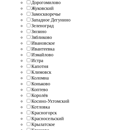
Дорогомилово
Жуковский
Замоскворечье
Западное Дегунино
Зеленоград
Зюзино
Зябликово
Ивановское
Ивантеевка
Измайлово
Истра
Капотня
Климовск
Коломна
Коньково
Коптево
Королёв
Косино-Ухтомский
Котловка
Красногорск
Красносельский
Крылатское