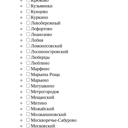
Крюково
Кузьминки
Кунцево
Куркино
Левобережный
Лефортово
Лианозово
Лобня
Ломоносовский
Лосиноостровский
Люберцы
Люблино
Марфино
Марьина Роща
Марьино
Матушкино
Метрогородок
Мещанский
Митино
Можайский
Молжаниновский
Москворечье-Сабурово
Московский