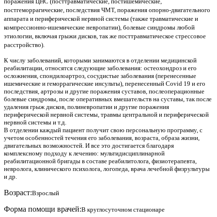
поражения ЦНС (посттравматические, постишемические,
постгеморрагические, последствия ЧМТ, поражения опорно-двигательного
аппарата и периферической нервной системы (также травматические и
компрессионно-ишемические невропатии), болевые синдромы любой
этиологии, включая грыжи дисков, так же посттравматическое стрессовое
расстройство).
К числу заболеваний, которыми занимаются в отделении медицинской
реабилитации, относятся следующие заболевания: остеохондроз и его
осложнения, спондилоартроз, сосудистые заболевания (перенесенные
ишемические и геморрагические инсульты), перенесенный Covid 19 и его
последствия, артрозы и другие поражения суставов, послеоперационные
болевые синдромы, после оперативных вмешательств на суставы, так после
удаления грыж дисков, полиневропатии и другие поражения
периферической нервной системы, травмы центральной и периферической
нервной системы и т.д.
В отделении каждый пациент получит свою персональную программу, с
учетом особенностей течения его заболевания, возраста, образа жизни,
двигательных возможностей. И все это достигается благодаря
комплексному подходу к лечению: мультидисциплинарной
реабилитационной бригады в составе реабилитолога, физиотерапевта,
невролога, клинического психолога, логопеда, врача лечебной физрультуры
и др.
Возраст:
Взрослый
Форма помощи врачей:
В круглосуточном стационаре