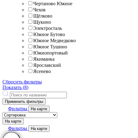
Чертаново Южное
Чехов
Щёлково
Щукино
Электросталь
Южное Бутово
Южное Медведково
Южное Тушино
Южнопортовый
Якиманка
Ярославский
Ясенево
Сбросить фильтры
Показать (
8
)
Применить фильтры
Фильтры
На карте
На карте
Фильтры
На карте