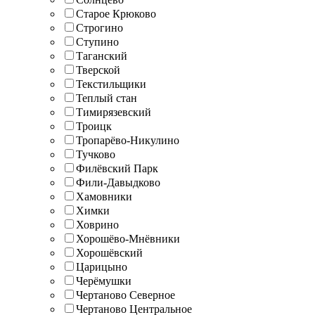
Старое Крюково
Строгино
Ступино
Таганский
Тверской
Текстильщики
Теплый стан
Тимирязевский
Троицк
Тропарёво-Никулино
Тучково
Филёвский Парк
Фили-Давыдково
Хамовники
Химки
Ховрино
Хорошёво-Мнёвники
Хорошёвский
Царицыно
Черёмушки
Чертаново Северное
Чертаново Центральное