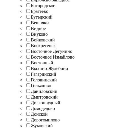
Богородское
Братеево
Бутырский
Вешняки
Видное
Внуково
Войковский
Воскресенск
Восточное Дегунино
Восточное Измайлово
Восточный
Выхино-Жулебино
Гагаринский
Головинский
Гольяново
Даниловский
Дмитровский
Долгопрудный
Домодедово
Донской
Дорогомилово
Жуковский