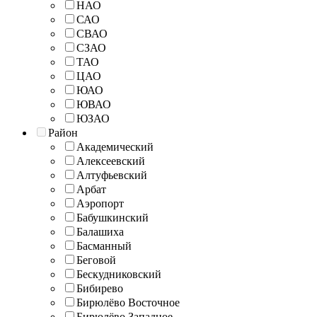
НАО
САО
СВАО
СЗАО
ТАО
ЦАО
ЮАО
ЮВАО
ЮЗАО
Район
Академический
Алексеевский
Алтуфьевский
Арбат
Аэропорт
Бабушкинский
Балашиха
Басманный
Беговой
Бескудниковский
Бибирево
Бирюлёво Восточное
Бирюлёво Западное