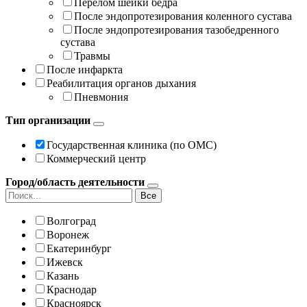
Перелом шейки бедра
После эндопротезирования коленного сустава
После эндопротезирования тазобедренного
сустава
Травмы
После инфаркта
Реабилитация органов дыхания
Пневмония
Тип организации
Государственная клиника (по ОМС)
Коммерческий центр
Город/область деятельности
Все
Волгоград
Воронеж
Екатеринбург
Ижевск
Казань
Краснодар
Красноярск