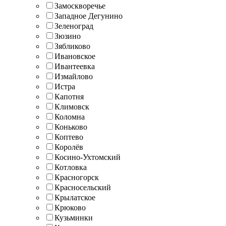
Замоскворечье
Западное Дегунино
Зеленоград
Зюзино
Зябликово
Ивановское
Ивантеевка
Измайлово
Истра
Капотня
Климовск
Коломна
Коньково
Коптево
Королёв
Косино-Ухтомский
Котловка
Красногорск
Красносельский
Крылатское
Крюково
Кузьминки