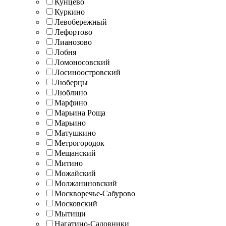
Кунцево
Куркино
Левобережный
Лефортово
Лианозово
Лобня
Ломоносовский
Лосиноостровский
Люберцы
Люблино
Марфино
Марьина Роща
Марьино
Матушкино
Метрогородок
Мещанский
Митино
Можайский
Молжаниновский
Москворечье-Сабурово
Московский
Мытищи
Нагатино-Садовники