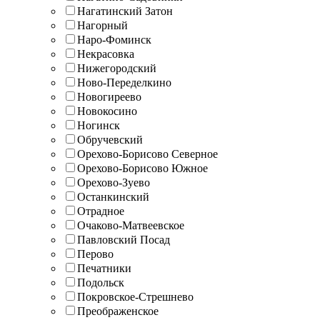
Нагатинский Затон
Нагорный
Наро-Фоминск
Некрасовка
Нижегородский
Ново-Переделкино
Новогиреево
Новокосино
Ногинск
Обручевский
Орехово-Борисово Северное
Орехово-Борисово Южное
Орехово-Зуево
Останкинский
Отрадное
Очаково-Матвеевское
Павловский Посад
Перово
Печатники
Подольск
Покровское-Стрешнево
Преображенское