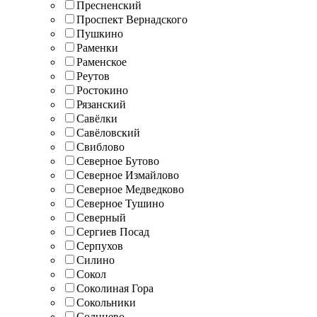
Пресненский
Проспект Вернадского
Пушкино
Раменки
Раменское
Реутов
Ростокино
Рязанский
Савёлки
Савёловский
Свиблово
Северное Бутово
Северное Измайлово
Северное Медведково
Северное Тушино
Северный
Сергиев Посад
Серпухов
Силино
Сокол
Соколиная Гора
Сокольники
Солнцево