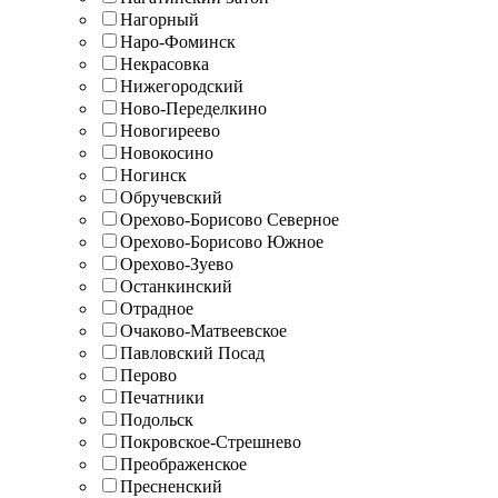
Нагорный
Наро-Фоминск
Некрасовка
Нижегородский
Ново-Переделкино
Новогиреево
Новокосино
Ногинск
Обручевский
Орехово-Борисово Северное
Орехово-Борисово Южное
Орехово-Зуево
Останкинский
Отрадное
Очаково-Матвеевское
Павловский Посад
Перово
Печатники
Подольск
Покровское-Стрешнево
Преображенское
Пресненский