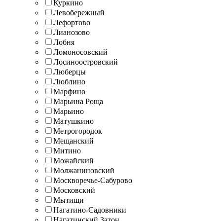
Куркино
Левобережный
Лефортово
Лианозово
Лобня
Ломоносовский
Лосиноостровский
Люберцы
Люблино
Марфино
Марьина Роща
Марьино
Матушкино
Метрогородок
Мещанский
Митино
Можайский
Молжаниновский
Москворечье-Сабурово
Московский
Мытищи
Нагатино-Садовники
Нагатинский Затон