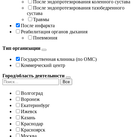
После эндопротезирования коленного сустава
После эндопротезирования тазобедренного
сустава
Травмы
После инфаркта
Реабилитация органов дыхания
Пневмония
Тип организации
Государственная клиника (по ОМС)
Коммерческий центр
Город/область деятельности
Все
Волгоград
Воронеж
Екатеринбург
Ижевск
Казань
Краснодар
Красноярск
Москва