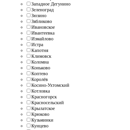
Западное Дегунино
Зеленоград
Зюзино
Зябликово
Ивановское
Ивантеевка
Измайлово
Истра
Капотня
Климовск
Коломна
Коньково
Коптево
Королёв
Косино-Ухтомский
Котловка
Красногорск
Красносельский
Крылатское
Крюково
Кузьминки
Кунцево