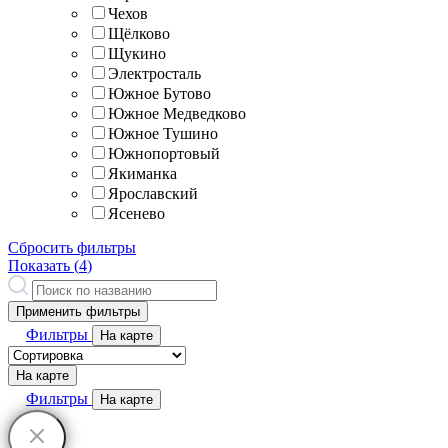
Чехов
Щёлково
Щукино
Электросталь
Южное Бутово
Южное Медведково
Южное Тушино
Южнопортовый
Якиманка
Ярославский
Ясенево
Сбросить фильтры
Показать (
4
)
Применить фильтры
Фильтры
На карте
На карте
Фильтры
На карте