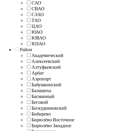
САО
СВАО
СЗАО
ТАО
ЦАО
ЮАО
ЮВАО
ЮЗАО
Район
Академический
Алексеевский
Алтуфьевский
Арбат
Аэропорт
Бабушкинский
Балашиха
Басманный
Беговой
Бескудниковский
Бибирево
Бирюлёво Восточное
Бирюлёво Западное