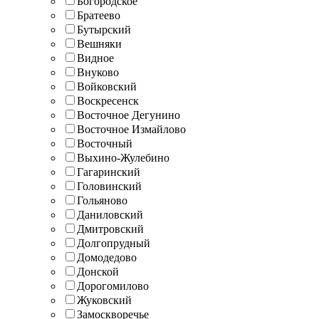
Богородское
Братеево
Бутырский
Вешняки
Видное
Внуково
Войковский
Воскресенск
Восточное Дегунино
Восточное Измайлово
Восточный
Выхино-Жулебино
Гагаринский
Головинский
Гольяново
Даниловский
Дмитровский
Долгопрудный
Домодедово
Донской
Дорогомилово
Жуковский
Замоскворечье