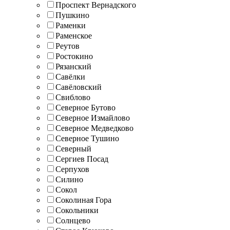
Проспект Вернадского
Пушкино
Раменки
Раменское
Реутов
Ростокино
Рязанский
Савёлки
Савёловский
Свиблово
Северное Бутово
Северное Измайлово
Северное Медведково
Северное Тушино
Северный
Сергиев Посад
Серпухов
Силино
Сокол
Соколиная Гора
Сокольники
Солнцево