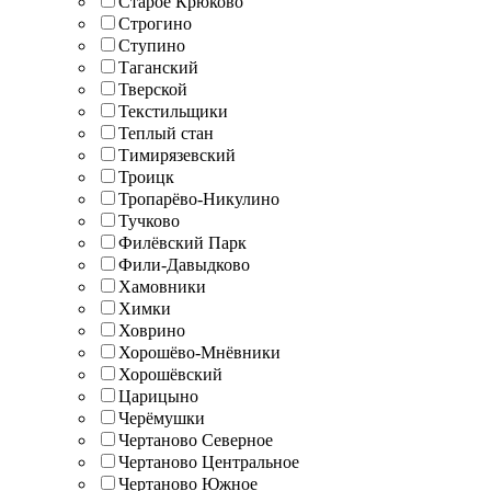
Старое Крюково
Строгино
Ступино
Таганский
Тверской
Текстильщики
Теплый стан
Тимирязевский
Троицк
Тропарёво-Никулино
Тучково
Филёвский Парк
Фили-Давыдково
Хамовники
Химки
Ховрино
Хорошёво-Мнёвники
Хорошёвский
Царицыно
Черёмушки
Чертаново Северное
Чертаново Центральное
Чертаново Южное