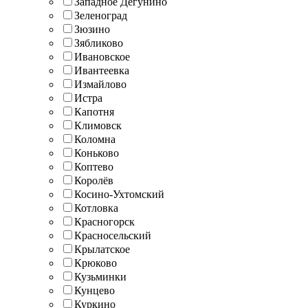
Западное Дегунино
Зеленоград
Зюзино
Зябликово
Ивановское
Ивантеевка
Измайлово
Истра
Капотня
Климовск
Коломна
Коньково
Коптево
Королёв
Косино-Ухтомский
Котловка
Красногорск
Красносельский
Крылатское
Крюково
Кузьминки
Кунцево
Куркино