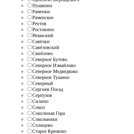
Пушкино
Раменки
Раменское
Реутов
Ростокино
Рязанский
Савёлки
Савёловский
Свиблово
Северное Бутово
Северное Измайлово
Северное Медведково
Северное Тушино
Северный
Сергиев Посад
Серпухов
Силино
Сокол
Соколиная Гора
Сокольники
Солнцево
Старое Крюково