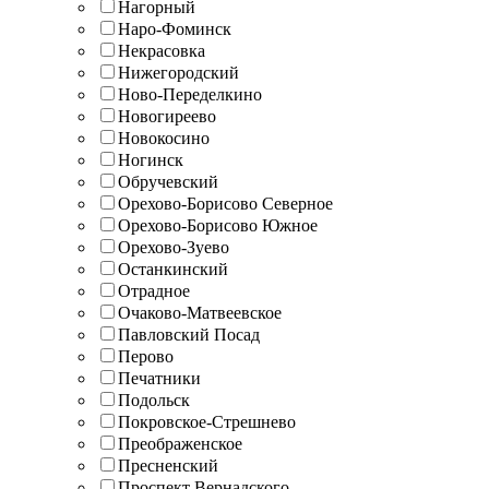
Нагорный
Наро-Фоминск
Некрасовка
Нижегородский
Ново-Переделкино
Новогиреево
Новокосино
Ногинск
Обручевский
Орехово-Борисово Северное
Орехово-Борисово Южное
Орехово-Зуево
Останкинский
Отрадное
Очаково-Матвеевское
Павловский Посад
Перово
Печатники
Подольск
Покровское-Стрешнево
Преображенское
Пресненский
Проспект Вернадского