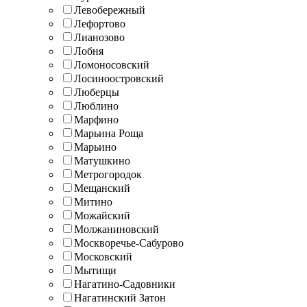
Левобережный
Лефортово
Лианозово
Лобня
Ломоносовский
Лосиноостровский
Люберцы
Люблино
Марфино
Марьина Роща
Марьино
Матушкино
Метрогородок
Мещанский
Митино
Можайский
Молжаниновский
Москворечье-Сабурово
Московский
Мытищи
Нагатино-Садовники
Нагатинский Затон