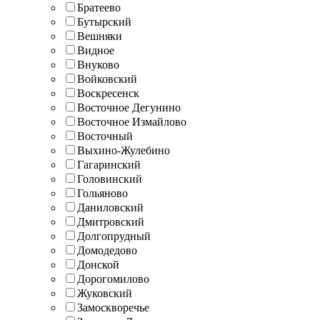
Братеево
Бутырский
Вешняки
Видное
Внуково
Войковский
Воскресенск
Восточное Дегунино
Восточное Измайлово
Восточный
Выхино-Жулебино
Гагаринский
Головинский
Гольяново
Даниловский
Дмитровский
Долгопрудный
Домодедово
Донской
Дорогомилово
Жуковский
Замоскворечье