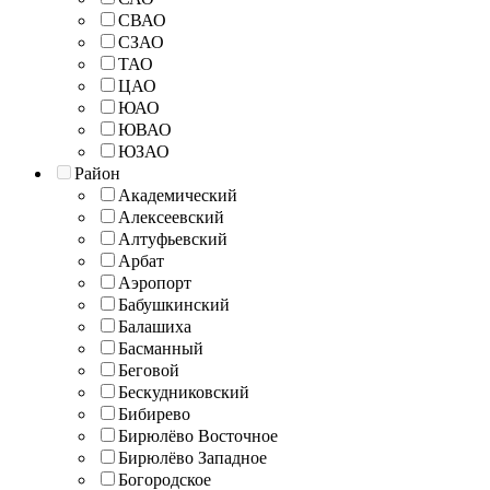
СВАО
СЗАО
ТАО
ЦАО
ЮАО
ЮВАО
ЮЗАО
Район
Академический
Алексеевский
Алтуфьевский
Арбат
Аэропорт
Бабушкинский
Балашиха
Басманный
Беговой
Бескудниковский
Бибирево
Бирюлёво Восточное
Бирюлёво Западное
Богородское