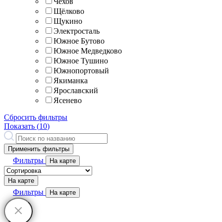
Чехов
Щёлково
Щукино
Электросталь
Южное Бутово
Южное Медведково
Южное Тушино
Южнопортовый
Якиманка
Ярославский
Ясенево
Сбросить фильтры
Показать (
10
)
Применить фильтры
Фильтры
На карте
На карте
Фильтры
На карте