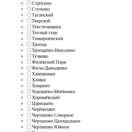
Строгино
Ступино
Таганский
Тверской
Текстильщики
Теплый стан
Тимирязевский
Троицк
Тропарёво-Никулино
Тучково
Филёвский Парк
Фили-Давыдково
Хамовники
Химки
Ховрино
Хорошёво-Мнёвники
Хорошёвский
Царицыно
Черёмушки
Чертаново Северное
Чертаново Центральное
Чертаново Южное