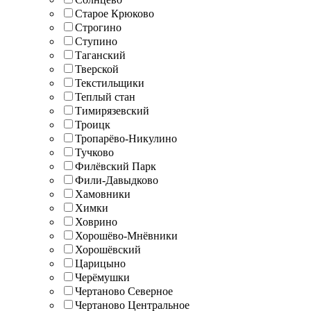
Старое Крюково
Строгино
Ступино
Таганский
Тверской
Текстильщики
Теплый стан
Тимирязевский
Троицк
Тропарёво-Никулино
Тучково
Филёвский Парк
Фили-Давыдково
Хамовники
Химки
Ховрино
Хорошёво-Мнёвники
Хорошёвский
Царицыно
Черёмушки
Чертаново Северное
Чертаново Центральное