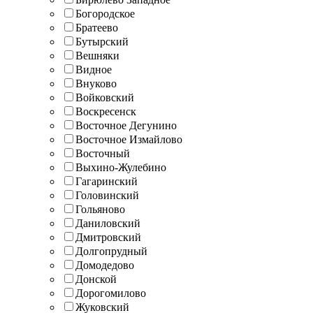
Богородское
Братеево
Бутырский
Вешняки
Видное
Внуково
Войковский
Воскресенск
Восточное Дегунино
Восточное Измайлово
Восточный
Выхино-Жулебино
Гагаринский
Головинский
Гольяново
Даниловский
Дмитровский
Долгопрудный
Домодедово
Донской
Дорогомилово
Жуковский