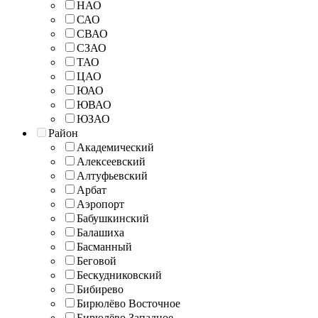
НАО
САО
СВАО
СЗАО
ТАО
ЦАО
ЮАО
ЮВАО
ЮЗАО
Район
Академический
Алексеевский
Алтуфьевский
Арбат
Аэропорт
Бабушкинский
Балашиха
Басманный
Беговой
Бескудниковский
Бибирево
Бирюлёво Восточное
Бирюлёво Западное