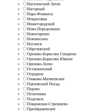
Нагатинский Затон
Нагорный
Наро-Фоминск
Некрасовка
Нижегородский
Ново-Переделкино
Новогиреево
Новокосино
Ногинск
Обручевский
Орехово-Борисово Северное
Орехово-Борисово Южное
Орехово-Зуево
Останкинский
Отрадное
Очаково-Матвеевское
Павловский Посад
Перово
Печатники
Подольск
Покровское-Стрешнево
Преображенское