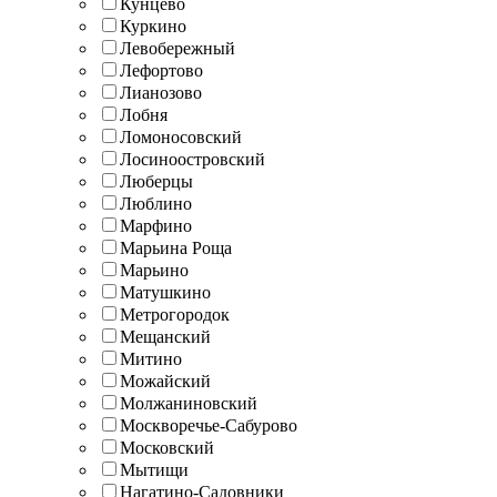
Кунцево
Куркино
Левобережный
Лефортово
Лианозово
Лобня
Ломоносовский
Лосиноостровский
Люберцы
Люблино
Марфино
Марьина Роща
Марьино
Матушкино
Метрогородок
Мещанский
Митино
Можайский
Молжаниновский
Москворечье-Сабурово
Московский
Мытищи
Нагатино-Садовники