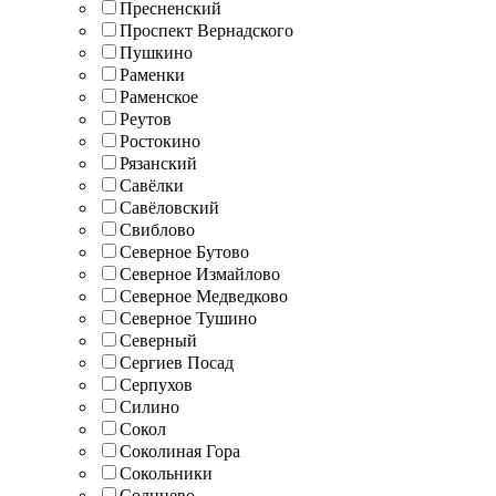
Пресненский
Проспект Вернадского
Пушкино
Раменки
Раменское
Реутов
Ростокино
Рязанский
Савёлки
Савёловский
Свиблово
Северное Бутово
Северное Измайлово
Северное Медведково
Северное Тушино
Северный
Сергиев Посад
Серпухов
Силино
Сокол
Соколиная Гора
Сокольники
Солнцево