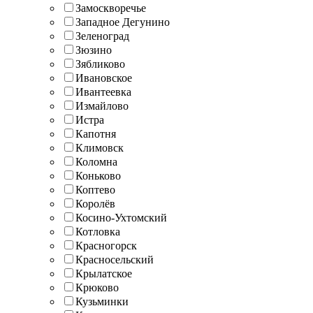
Замоскворечье
Западное Дегунино
Зеленоград
Зюзино
Зябликово
Ивановское
Ивантеевка
Измайлово
Истра
Капотня
Климовск
Коломна
Коньково
Коптево
Королёв
Косино-Ухтомский
Котловка
Красногорск
Красносельский
Крылатское
Крюково
Кузьминки