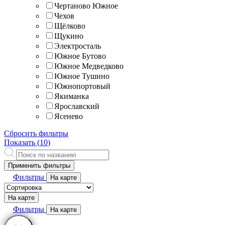
Чертаново Южное
Чехов
Щёлково
Щукино
Электросталь
Южное Бутово
Южное Медведково
Южное Тушино
Южнопортовый
Якиманка
Ярославский
Ясенево
Сбросить фильтры
Показать (
10
)
Применить фильтры
Фильтры
На карте
На карте
Фильтры
На карте