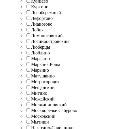
Кунцево
Куркино
Левобережный
Лефортово
Лианозово
Лобня
Ломоносовский
Лосиноостровский
Люберцы
Люблино
Марфино
Марьина Роща
Марьино
Матушкино
Метрогородок
Мещанский
Митино
Можайский
Молжаниновский
Москворечье-Сабурово
Московский
Мытищи
Нагатино-Садовники