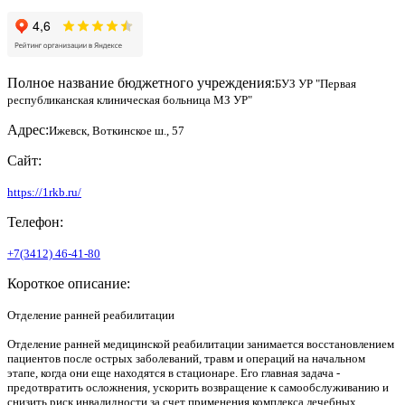
Полное название бюджетного учреждения:
БУЗ УР "Первая
республиканская клиническая больница МЗ УР"
Адрес:
Ижевск, Воткинское ш., 57
Сайт:
https://1rkb.ru/
Телефон:
+7(3412) 46-41-80
Короткое описание:
Отделение ранней реабилитации
Отделение ранней медицинской реабилитации занимается восстановлением
пациентов после острых заболеваний, травм и операций на начальном
этапе, когда они еще находятся в стационаре. Его главная задача -
предотвратить осложнения, ускорить возвращение к самообслуживанию и
снизить риск инвалидности за счет применения комплекса лечебных