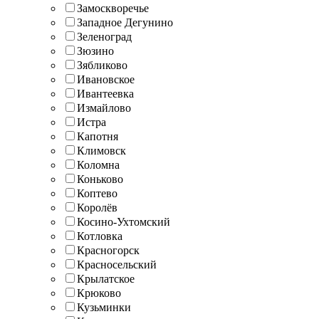
Замоскворечье
Западное Дегунино
Зеленоград
Зюзино
Зябликово
Ивановское
Ивантеевка
Измайлово
Истра
Капотня
Климовск
Коломна
Коньково
Коптево
Королёв
Косино-Ухтомский
Котловка
Красногорск
Красносельский
Крылатское
Крюково
Кузьминки