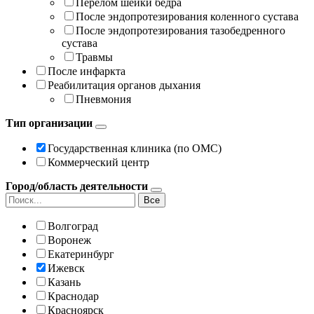
Перелом шейки бедра
После эндопротезирования коленного сустава
После эндопротезирования тазобедренного
сустава
Травмы
После инфаркта
Реабилитация органов дыхания
Пневмония
Тип организации
Государственная клиника (по ОМС)
Коммерческий центр
Город/область деятельности
Все
Волгоград
Воронеж
Екатеринбург
Ижевск
Казань
Краснодар
Красноярск