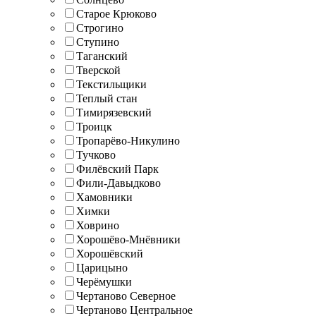
Старое Крюково
Строгино
Ступино
Таганский
Тверской
Текстильщики
Теплый стан
Тимирязевский
Троицк
Тропарёво-Никулино
Тучково
Филёвский Парк
Фили-Давыдково
Хамовники
Химки
Ховрино
Хорошёво-Мнёвники
Хорошёвский
Царицыно
Черёмушки
Чертаново Северное
Чертаново Центральное