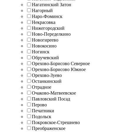
Нагатинский Затон
Нагорный
Наро-Фоминск
Некрасовка
Нижегородский
Ново-Переделкино
Новогиреево
Новокосино
Ногинск
Обручевский
Орехово-Борисово Северное
Орехово-Борисово Южное
Орехово-Зуево
Останкинский
Отрадное
Очаково-Матвеевское
Павловский Посад
Перово
Печатники
Подольск
Покровское-Стрешнево
Преображенское