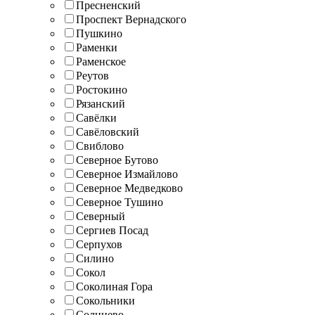
Пресненский
Проспект Вернадского
Пушкино
Раменки
Раменское
Реутов
Ростокино
Рязанский
Савёлки
Савёловский
Свиблово
Северное Бутово
Северное Измайлово
Северное Медведково
Северное Тушино
Северный
Сергиев Посад
Серпухов
Силино
Сокол
Соколиная Гора
Сокольники
Солнцево