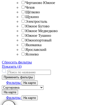
Чертаново Южное
Чехов
Щёлково
Щукино
Электросталь
Южное Бутово
Южное Медведково
Южное Тушино
Южнопортовый
Якиманка
Ярославский
Ясенево
Сбросить фильтры
Показать (
4
)
Применить фильтры
Фильтры
На карте
На карте
Фильтры
На карте