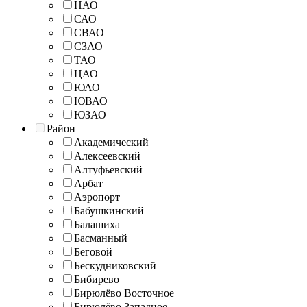
НАО
САО
СВАО
СЗАО
ТАО
ЦАО
ЮАО
ЮВАО
ЮЗАО
Район
Академический
Алексеевский
Алтуфьевский
Арбат
Аэропорт
Бабушкинский
Балашиха
Басманный
Беговой
Бескудниковский
Бибирево
Бирюлёво Восточное
Бирюлёво Западное