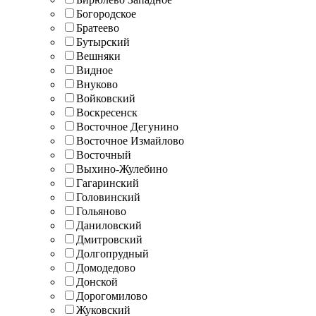
Богородское
Братеево
Бутырский
Вешняки
Видное
Внуково
Войковский
Воскресенск
Восточное Дегунино
Восточное Измайлово
Восточный
Выхино-Жулебино
Гагаринский
Головинский
Гольяново
Даниловский
Дмитровский
Долгопрудный
Домодедово
Донской
Дорогомилово
Жуковский