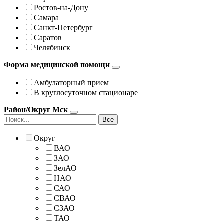
Ростов-на-Дону
Самара
Санкт-Петербург
Саратов
Челябинск
Форма медицинской помощи
Амбулаторный прием
В круглосуточном стационаре
Район/Округ Мск
Все
Округ
ВАО
ЗАО
ЗелАО
НАО
САО
СВАО
СЗАО
ТАО