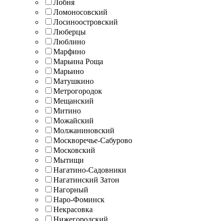
Лобня
Ломоносовский
Лосиноостровский
Люберцы
Люблино
Марфино
Марьина Роща
Марьино
Матушкино
Метрогородок
Мещанский
Митино
Можайский
Молжаниновский
Москворечье-Сабурово
Московский
Мытищи
Нагатино-Садовники
Нагатинский Затон
Нагорный
Наро-Фоминск
Некрасовка
Нижегородский