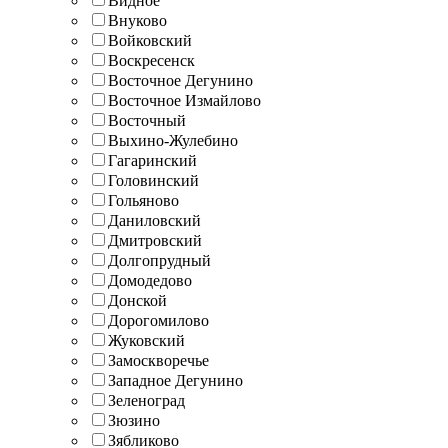
Видное
Внуково
Войковский
Воскресенск
Восточное Дегунино
Восточное Измайлово
Восточный
Выхино-Жулебино
Гагаринский
Головинский
Гольяново
Даниловский
Дмитровский
Долгопрудный
Домодедово
Донской
Дорогомилово
Жуковский
Замоскворечье
Западное Дегунино
Зеленоград
Зюзино
Зябликово