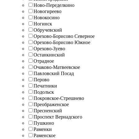
Ново-Переделкино
Новогиреево
Новокосино
Ногинск
Обручевский
Орехово-Борисово Северное
Орехово-Борисово Южное
Орехово-Зуево
Останкинский
Отрадное
Очаково-Матвеевское
Павловский Посад
Перово
Печатники
Подольск
Покровское-Стрешнево
Преображенское
Пресненский
Проспект Вернадского
Пушкино
Раменки
Раменское