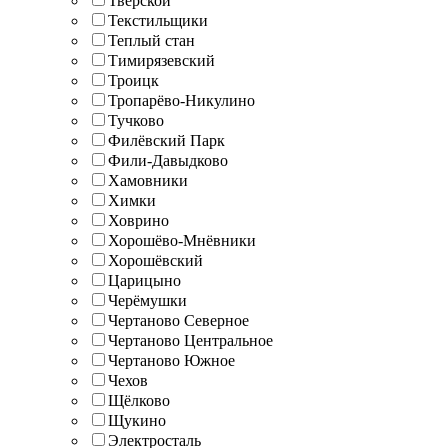
Тверской
Текстильщики
Теплый стан
Тимирязевский
Троицк
Тропарёво-Никулино
Тучково
Филёвский Парк
Фили-Давыдково
Хамовники
Химки
Ховрино
Хорошёво-Мнёвники
Хорошёвский
Царицыно
Черёмушки
Чертаново Северное
Чертаново Центральное
Чертаново Южное
Чехов
Щёлково
Щукино
Электросталь