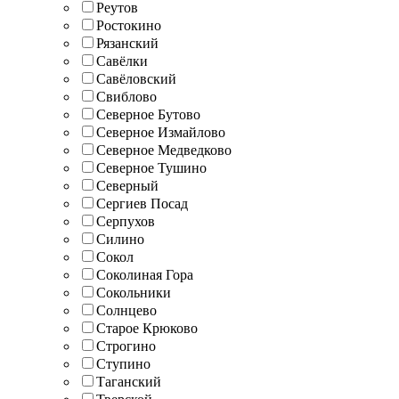
Реутов
Ростокино
Рязанский
Савёлки
Савёловский
Свиблово
Северное Бутово
Северное Измайлово
Северное Медведково
Северное Тушино
Северный
Сергиев Посад
Серпухов
Силино
Сокол
Соколиная Гора
Сокольники
Солнцево
Старое Крюково
Строгино
Ступино
Таганский