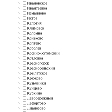
Ивановское
Ивантеевка
Измайлово
Истра
Капотня
Климовск
Коломна
Коньково
Коптево
Королёв
Косино-Ухтомский
Котловка
Красногорск
Красносельский
Крылатское
Крюково
Кузьминки
Кунцево
Куркино
Левобережный
Лефортово
Лианозово