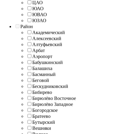
ЦАО
ЮАО
ЮВАО
ЮЗАО
Район
Академический
Алексеевский
Алтуфьевский
Арбат
Аэропорт
Бабушкинский
Балашиха
Басманный
Беговой
Бескудниковский
Бибирево
Бирюлёво Восточное
Бирюлёво Западное
Богородское
Братеево
Бутырский
Вешняки