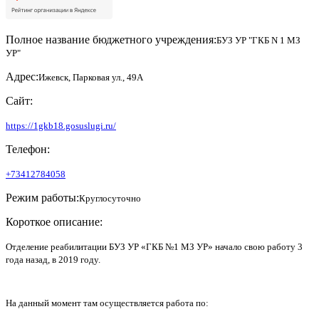
Полное название бюджетного учреждения:
БУЗ УР "ГКБ N 1 МЗ
УР"
Адрес:
Ижевск, Парковая ул., 49А
Сайт:
https://1gkb18.gosuslugi.ru/
Телефон:
+73412784058
Режим работы:
Круглосуточно
Короткое описание:
Отделение реабилитации БУЗ УР «ГКБ №1 МЗ УР» начало свою работу 3
года назад, в 2019 году.
На данный момент там осуществляется работа по: