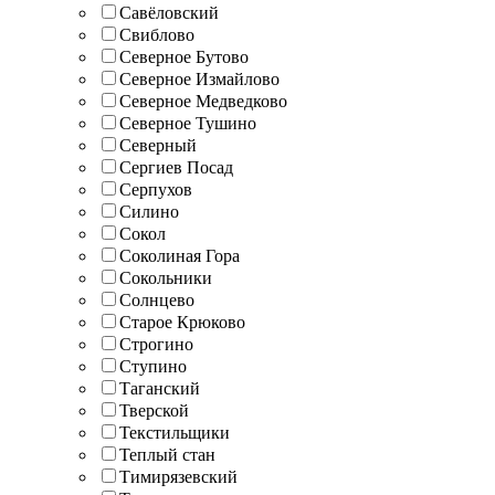
Савёловский
Свиблово
Северное Бутово
Северное Измайлово
Северное Медведково
Северное Тушино
Северный
Сергиев Посад
Серпухов
Силино
Сокол
Соколиная Гора
Сокольники
Солнцево
Старое Крюково
Строгино
Ступино
Таганский
Тверской
Текстильщики
Теплый стан
Тимирязевский