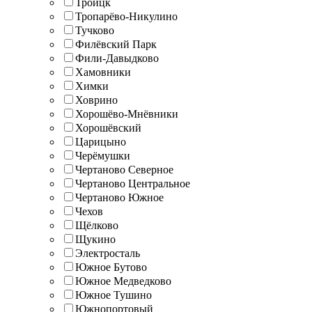
Троицк
Тропарёво-Никулино
Тучково
Филёвский Парк
Фили-Давыдково
Хамовники
Химки
Ховрино
Хорошёво-Мнёвники
Хорошёвский
Царицыно
Черёмушки
Чертаново Северное
Чертаново Центральное
Чертаново Южное
Чехов
Щёлково
Щукино
Электросталь
Южное Бутово
Южное Медведково
Южное Тушино
Южнопортовый