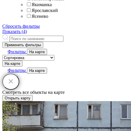
Якиманка
Ярославский
Ясенево
Сбросить фильтры
Показать (
4
)
Применить фильтры
Фильтры
На карте
На карте
Фильтры
На карте
Смотреть все объекты на карте
Открыть карту