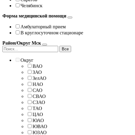
Челябинск
Форма медицинской помощи
Амбулаторный прием
В круглосуточном стационаре
Район/Округ Мск
Все
Округ
ВАО
ЗАО
ЗелАО
НАО
САО
СВАО
СЗАО
ТАО
ЦАО
ЮАО
ЮВАО
ЮЗАО