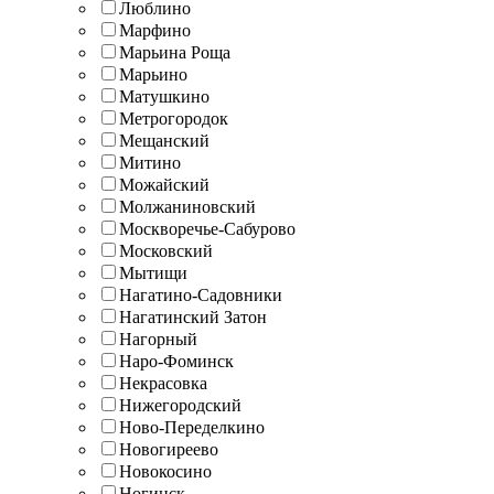
Люблино
Марфино
Марьина Роща
Марьино
Матушкино
Метрогородок
Мещанский
Митино
Можайский
Молжаниновский
Москворечье-Сабурово
Московский
Мытищи
Нагатино-Садовники
Нагатинский Затон
Нагорный
Наро-Фоминск
Некрасовка
Нижегородский
Ново-Переделкино
Новогиреево
Новокосино
Ногинск