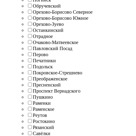
Обручевский
Орехово-Борисово Северное
Орехово-Борисово Южное
Орехово-Зуево
Останкинский
Отрадное
Очаково-Матвеевское
Павловский Посад
Перово
Печатники
Подольск
Покровское-Стрешнево
Преображенское
Пресненский
Проспект Вернадского
Пушкино
Раменки
Раменское
Реутов
Ростокино
Рязанский
Савёлки