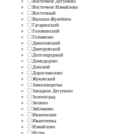
Восточное Дегунино
Восточное Измайлово
Восточный
Выхино-Жулебино
Гагаринский
Головинский
Гольяново
Даниловский
Дмитровский
Долгопрудный
Домодедово
Донской
Дорогомилово
Жуковский
Замоскворечье
Западное Дегунино
Зеленоград
Зюзино
Зябликово
Ивановское
Ивантеевка
Измайлово
Истра