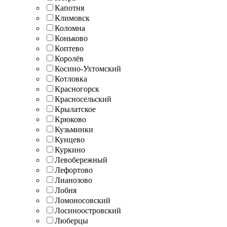
Капотня
Климовск
Коломна
Коньково
Коптево
Королёв
Косино-Ухтомский
Котловка
Красногорск
Красносельский
Крылатское
Крюково
Кузьминки
Кунцево
Куркино
Левобережный
Лефортово
Лианозово
Лобня
Ломоносовский
Лосиноостровский
Люберцы