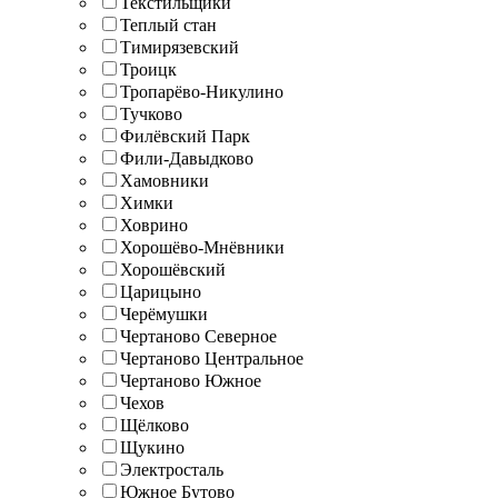
Текстильщики
Теплый стан
Тимирязевский
Троицк
Тропарёво-Никулино
Тучково
Филёвский Парк
Фили-Давыдково
Хамовники
Химки
Ховрино
Хорошёво-Мнёвники
Хорошёвский
Царицыно
Черёмушки
Чертаново Северное
Чертаново Центральное
Чертаново Южное
Чехов
Щёлково
Щукино
Электросталь
Южное Бутово