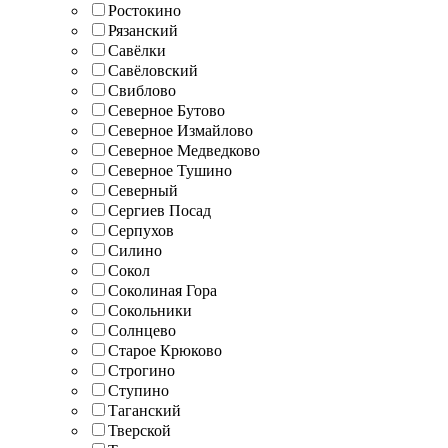
Ростокино
Рязанский
Савёлки
Савёловский
Свиблово
Северное Бутово
Северное Измайлово
Северное Медведково
Северное Тушино
Северный
Сергиев Посад
Серпухов
Силино
Сокол
Соколиная Гора
Сокольники
Солнцево
Старое Крюково
Строгино
Ступино
Таганский
Тверской