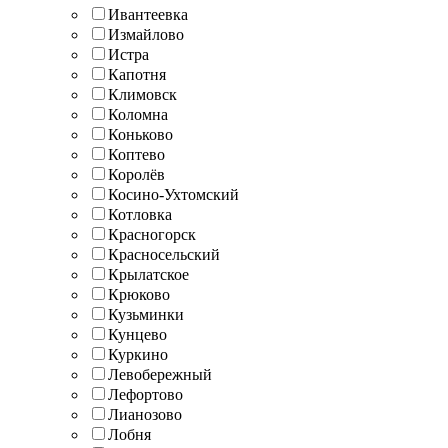
Ивантеевка
Измайлово
Истра
Капотня
Климовск
Коломна
Коньково
Коптево
Королёв
Косино-Ухтомский
Котловка
Красногорск
Красносельский
Крылатское
Крюково
Кузьминки
Кунцево
Куркино
Левобережный
Лефортово
Лианозово
Лобня