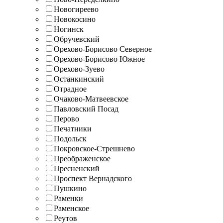
Новогиреево
Новокосино
Ногинск
Обручевский
Орехово-Борисово Северное
Орехово-Борисово Южное
Орехово-Зуево
Останкинский
Отрадное
Очаково-Матвеевское
Павловский Посад
Перово
Печатники
Подольск
Покровское-Стрешнево
Преображенское
Пресненский
Проспект Вернадского
Пушкино
Раменки
Раменское
Реутов