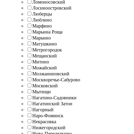
Ломоносовский
Лосиноостровский
Люберцы
Люблино
Марфино
Марьина Роща
Марьино
Матушкино
Метрогородок
Мещанский
Митино
Можайский
Молжаниновский
Москворечье-Сабурово
Московский
Мытищи
Нагатино-Садовники
Нагатинский Затон
Нагорный
Наро-Фоминск
Некрасовка
Нижегородский
Ново-Переделкино