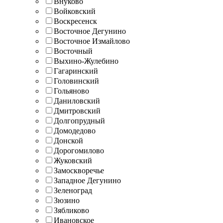
Внуково
Войковский
Воскресенск
Восточное Дегунино
Восточное Измайлово
Восточный
Выхино-Жулебино
Гагаринский
Головинский
Гольяново
Даниловский
Дмитровский
Долгопрудный
Домодедово
Донской
Дорогомилово
Жуковский
Замоскворечье
Западное Дегунино
Зеленоград
Зюзино
Зябликово
Ивановское