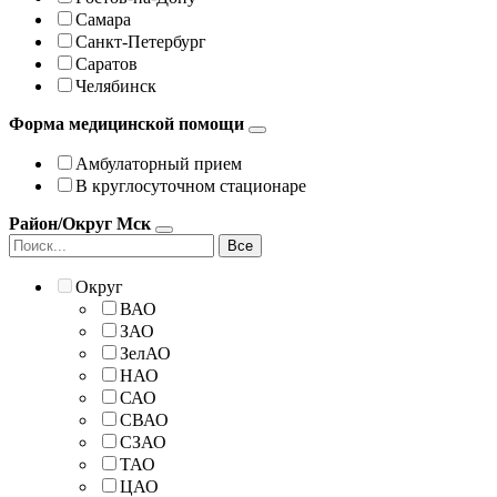
Самара
Санкт-Петербург
Саратов
Челябинск
Форма медицинской помощи
Амбулаторный прием
В круглосуточном стационаре
Район/Округ Мск
Все
Округ
ВАО
ЗАО
ЗелАО
НАО
САО
СВАО
СЗАО
ТАО
ЦАО