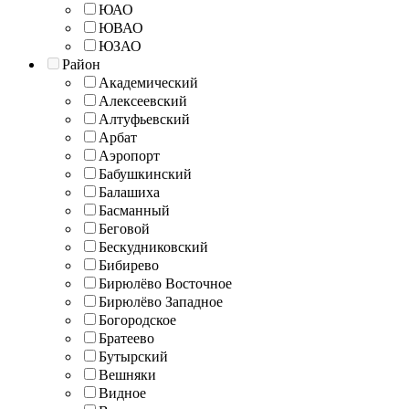
ЮАО
ЮВАО
ЮЗАО
Район
Академический
Алексеевский
Алтуфьевский
Арбат
Аэропорт
Бабушкинский
Балашиха
Басманный
Беговой
Бескудниковский
Бибирево
Бирюлёво Восточное
Бирюлёво Западное
Богородское
Братеево
Бутырский
Вешняки
Видное