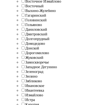
Восточное Измайлово
Восточный
Выхино-Жулебино
Гагаринский
Головинский
Гольяново
Даниловский
Дмитровский
Долгопрудный
Домодедово
Донской
Дорогомилово
Жуковский
Замоскворечье
Западное Дегунино
Зеленоград
Зюзино
Зябликово
Ивановское
Ивантеевка
Измайлово
Истра
Капотня