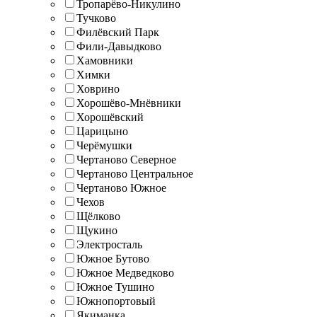
Тропарёво-Никулино
Тучково
Филёвский Парк
Фили-Давыдково
Хамовники
Химки
Ховрино
Хорошёво-Мнёвники
Хорошёвский
Царицыно
Черёмушки
Чертаново Северное
Чертаново Центральное
Чертаново Южное
Чехов
Щёлково
Щукино
Электросталь
Южное Бутово
Южное Медведково
Южное Тушино
Южнопортовый
Якиманка