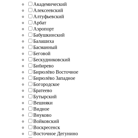
Академический
Алексеевский
Алтуфьевский
Арбат
Аэропорт
Бабушкинский
Балашиха
Басманный
Беговой
Бескудниковский
Бибирево
Бирюлёво Восточное
Бирюлёво Западное
Богородское
Братеево
Бутырский
Вешняки
Видное
Внуково
Войковский
Воскресенск
Восточное Дегунино