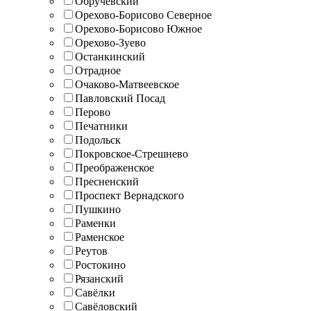
Обручевский
Орехово-Борисово Северное
Орехово-Борисово Южное
Орехово-Зуево
Останкинский
Отрадное
Очаково-Матвеевское
Павловский Посад
Перово
Печатники
Подольск
Покровское-Стрешнево
Преображенское
Пресненский
Проспект Вернадского
Пушкино
Раменки
Раменское
Реутов
Ростокино
Рязанский
Савёлки
Савёловский