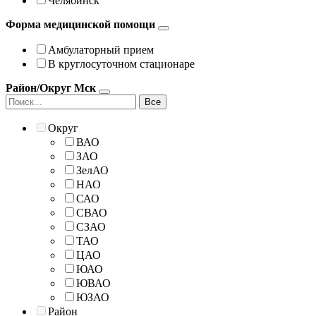
Челябинск
Форма медицинской помощи
Амбулаторный прием
В круглосуточном стационаре
Район/Округ Мск
Все
Округ
ВАО
ЗАО
ЗелАО
НАО
САО
СВАО
СЗАО
ТАО
ЦАО
ЮАО
ЮВАО
ЮЗАО
Район