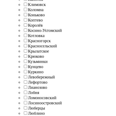
Климовск
Коломна
Коньково
Коптево
Королёв
Косино-Ухтомский
Котловка
Красногорск
Красносельский
Крылатское
Крюково
Кузьминки
Кунцево
Куркино
Левобережный
Лефортово
Лианозово
Лобня
Ломоносовский
Лосиноостровский
Люберцы
Люблино