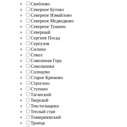
Свиблово
Северное Бутово
Северное Измайлово
Северное Медведково
Северное Тушино
Северный
Сергиев Посад
Серпухов
Силино
Сокол
Соколиная Гора
Сокольники
Солнцево
Старое Крюково
Строгино
Ступино
Таганский
Тверской
Текстильщики
Теплый стан
Тимирязевский
Троицк