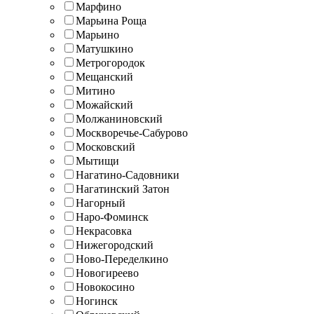
Марфино
Марьина Роща
Марьино
Матушкино
Метрогородок
Мещанский
Митино
Можайский
Молжаниновский
Москворечье-Сабурово
Московский
Мытищи
Нагатино-Садовники
Нагатинский Затон
Нагорный
Наро-Фоминск
Некрасовка
Нижегородский
Ново-Переделкино
Новогиреево
Новокосино
Ногинск