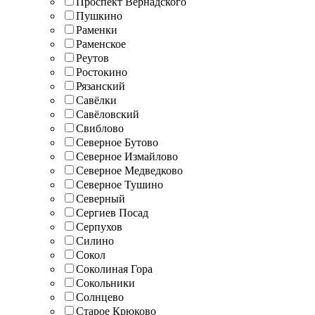
Проспект Вернадского
Пушкино
Раменки
Раменское
Реутов
Ростокино
Рязанский
Савёлки
Савёловский
Свиблово
Северное Бутово
Северное Измайлово
Северное Медведково
Северное Тушино
Северный
Сергиев Посад
Серпухов
Силино
Сокол
Соколиная Гора
Сокольники
Солнцево
Старое Крюково