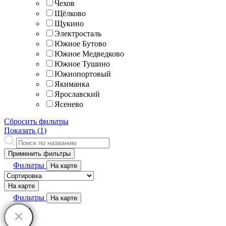
Чехов
Щёлково
Щукино
Электросталь
Южное Бутово
Южное Медведково
Южное Тушино
Южнопортовый
Якиманка
Ярославский
Ясенево
Сбросить фильтры
Показать (
1
)
Применить фильтры
Фильтры
На карте
На карте
Фильтры
На карте