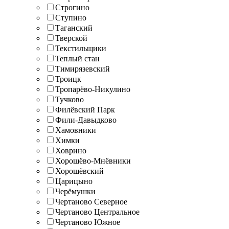
Строгино
Ступино
Таганский
Тверской
Текстильщики
Теплый стан
Тимирязевский
Троицк
Тропарёво-Никулино
Тучково
Филёвский Парк
Фили-Давыдково
Хамовники
Химки
Ховрино
Хорошёво-Мнёвники
Хорошёвский
Царицыно
Черёмушки
Чертаново Северное
Чертаново Центральное
Чертаново Южное