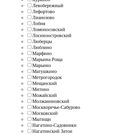
Левобережный
Лефортово
Лианозово
Лобня
Ломоносовский
Лосиноостровский
Люберцы
Люблино
Марфино
Марьина Роща
Марьино
Матушкино
Метрогородок
Мещанский
Митино
Можайский
Молжаниновский
Москворечье-Сабурово
Московский
Мытищи
Нагатино-Садовники
Нагатинский Затон