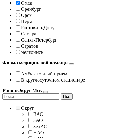
Омск
Оренбург
Орск
Пермь
Ростов-на-Дону
Самара
Санкт-Петербург
Саратов
Челябинск
Форма медицинской помощи
Амбулаторный прием
В круглосуточном стационаре
Район/Округ Мск
Все
Округ
ВАО
ЗАО
ЗелАО
НАО