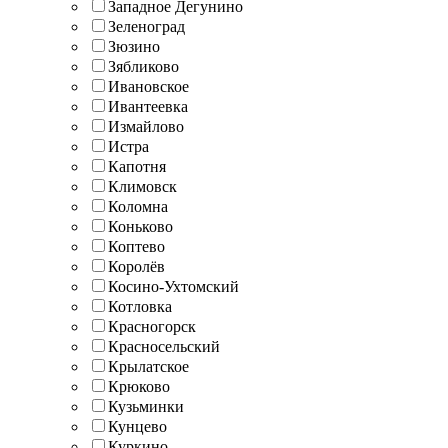
Западное Дегунино
Зеленоград
Зюзино
Зябликово
Ивановское
Ивантеевка
Измайлово
Истра
Капотня
Климовск
Коломна
Коньково
Коптево
Королёв
Косино-Ухтомский
Котловка
Красногорск
Красносельский
Крылатское
Крюково
Кузьминки
Кунцево
Куркино