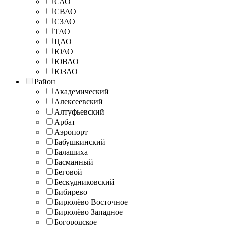
САО
СВАО
СЗАО
ТАО
ЦАО
ЮАО
ЮВАО
ЮЗАО
Район
Академический
Алексеевский
Алтуфьевский
Арбат
Аэропорт
Бабушкинский
Балашиха
Басманный
Беговой
Бескудниковский
Бибирево
Бирюлёво Восточное
Бирюлёво Западное
Богородское