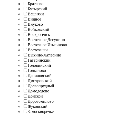
Братеево
Бутырский
Вешняки
Видное
Внуково
Войковский
Воскресенск
Восточное Дегунино
Восточное Измайлово
Восточный
Выхино-Жулебино
Гагаринский
Головинский
Гольяново
Даниловский
Дмитровский
Долгопрудный
Домодедово
Донской
Дорогомилово
Жуковский
Замоскворечье