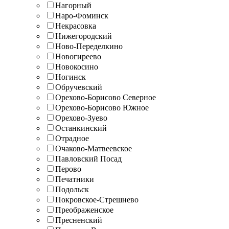
Нагорный
Наро-Фоминск
Некрасовка
Нижегородский
Ново-Переделкино
Новогиреево
Новокосино
Ногинск
Обручевский
Орехово-Борисово Северное
Орехово-Борисово Южное
Орехово-Зуево
Останкинский
Отрадное
Очаково-Матвеевское
Павловский Посад
Перово
Печатники
Подольск
Покровское-Стрешнево
Преображенское
Пресненский