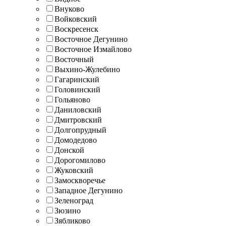
Внуково
Войковский
Воскресенск
Восточное Дегунино
Восточное Измайлово
Восточный
Выхино-Жулебино
Гагаринский
Головинский
Гольяново
Даниловский
Дмитровский
Долгопрудный
Домодедово
Донской
Дорогомилово
Жуковский
Замоскворечье
Западное Дегунино
Зеленоград
Зюзино
Зябликово