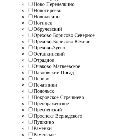
Ново-Переделкино
Новогиреево
Новокосино
Ногинск
Обручевский
Орехово-Борисово Северное
Орехово-Борисово Южное
Орехово-Зуево
Останкинский
Отрадное
Очаково-Матвеевское
Павловский Посад
Перово
Печатники
Подольск
Покровское-Стрешнево
Преображенское
Пресненский
Проспект Вернадского
Пушкино
Раменки
Раменское