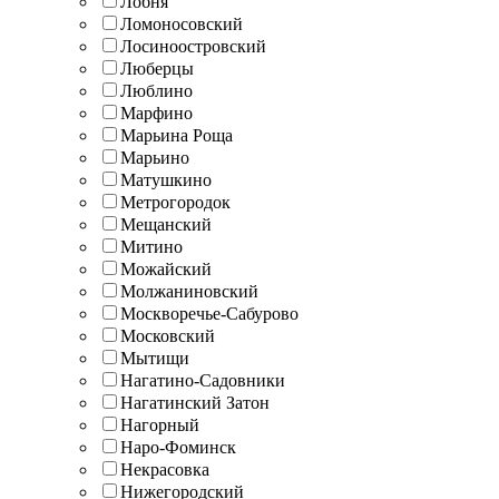
Лобня
Ломоносовский
Лосиноостровский
Люберцы
Люблино
Марфино
Марьина Роща
Марьино
Матушкино
Метрогородок
Мещанский
Митино
Можайский
Молжаниновский
Москворечье-Сабурово
Московский
Мытищи
Нагатино-Садовники
Нагатинский Затон
Нагорный
Наро-Фоминск
Некрасовка
Нижегородский