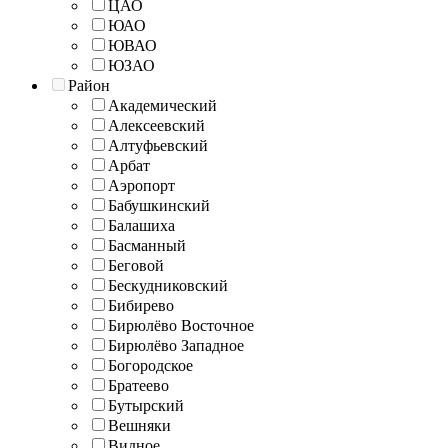
ЦАО
ЮАО
ЮВАО
ЮЗАО
Район
Академический
Алексеевский
Алтуфьевский
Арбат
Аэропорт
Бабушкинский
Балашиха
Басманный
Беговой
Бескудниковский
Бибирево
Бирюлёво Восточное
Бирюлёво Западное
Богородское
Братеево
Бутырский
Вешняки
Видное