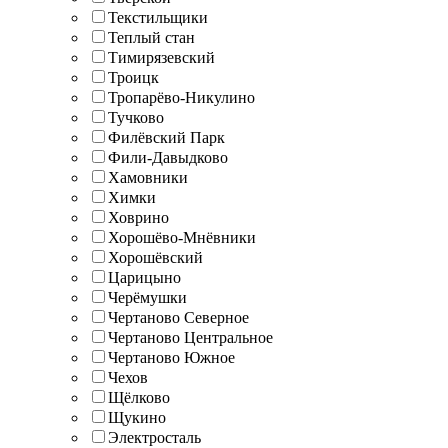
Текстильщики
Теплый стан
Тимирязевский
Троицк
Тропарёво-Никулино
Тучково
Филёвский Парк
Фили-Давыдково
Хамовники
Химки
Ховрино
Хорошёво-Мнёвники
Хорошёвский
Царицыно
Черёмушки
Чертаново Северное
Чертаново Центральное
Чертаново Южное
Чехов
Щёлково
Щукино
Электросталь