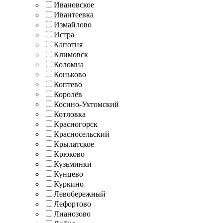
Ивановское
Ивантеевка
Измайлово
Истра
Капотня
Климовск
Коломна
Коньково
Коптево
Королёв
Косино-Ухтомский
Котловка
Красногорск
Красносельский
Крылатское
Крюково
Кузьминки
Кунцево
Куркино
Левобережный
Лефортово
Лианозово