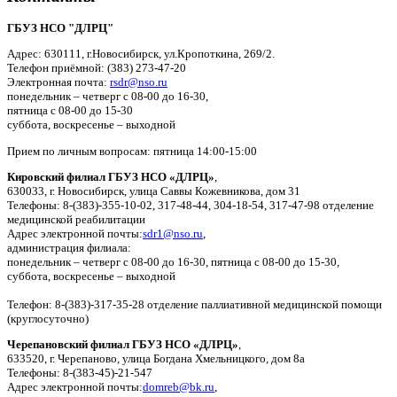
ГБУЗ НСО "ДЛРЦ"
Адрес: 630111, г.Новосибирск, ул.Кропоткина, 269/2.
Телефон приёмной: (383) 273-47-20
Электронная почта:
rsdr@nso.ru
понедельник – четверг с 08-00 до 16-30,
пятница с 08-00 до 15-30
суббота, воскресенье – выходной
Прием по личным вопросам: пятница 14:00-15:00
Кировский филиал ГБУЗ НСО «ДЛРЦ»
,
630033, г. Новосибирск, улица Саввы Кожевникова, дом 31
Телефоны: 8-(383)-355-10-02, 317-48-44, 304-18-54, 317-47-98 отделение
медицинской реабилитации
Адрес электронной почты:
sdr1@nso.ru
,
администрация филиала:
понедельник – четверг с 08-00 до 16-30, пятница с 08-00 до 15-30,
суббота, воскресенье – выходной
Телефон: 8-(383)-317-35-28 отделение паллиативной медицинской помощи
(круглосуточно)
Черепановский филиал ГБУЗ НСО «ДЛРЦ»
,
633520, г. Черепаново, улица Богдана Хмельницкого, дом 8а
Телефоны: 8-(383-45)-21-547
Адрес электронной почты:
domreb@bk.ru
,