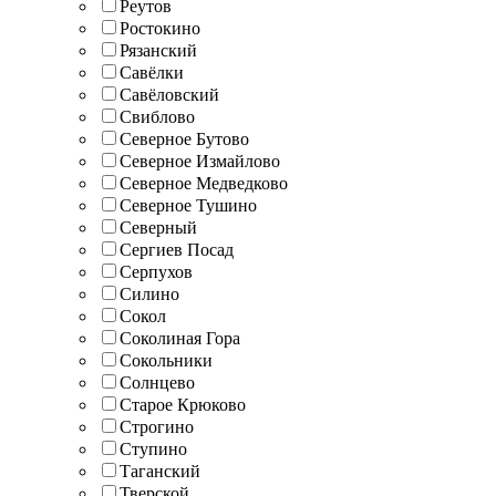
Реутов
Ростокино
Рязанский
Савёлки
Савёловский
Свиблово
Северное Бутово
Северное Измайлово
Северное Медведково
Северное Тушино
Северный
Сергиев Посад
Серпухов
Силино
Сокол
Соколиная Гора
Сокольники
Солнцево
Старое Крюково
Строгино
Ступино
Таганский
Тверской