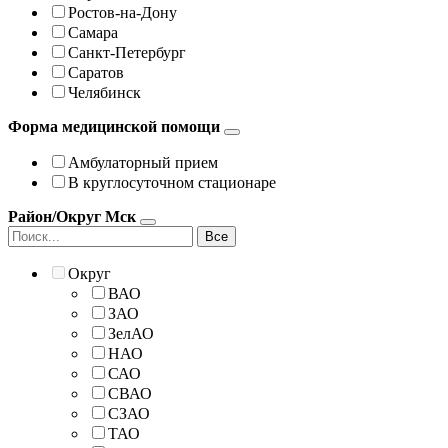
Ростов-на-Дону
Самара
Санкт-Петербург
Саратов
Челябинск
Форма медицинской помощи
Амбулаторный прием
В круглосуточном стационаре
Район/Округ Мск
Все
Округ
ВАО
ЗАО
ЗелАО
НАО
САО
СВАО
СЗАО
ТАО