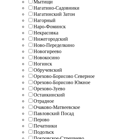
Мытищи
Нагатино-Садовники
Нагатинский Затон
Нагорный
Наро-Фоминск
Некрасовка
Нижегородский
Ново-Переделкино
Новогиреево
Новокосино
Ногинск
Обручевский
Орехово-Борисово Северное
Орехово-Борисово Южное
Орехово-Зуево
Останкинский
Отрадное
Очаково-Матвеевское
Павловский Посад
Перово
Печатники
Подольск
Покровское-Стрешнево