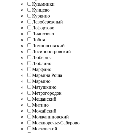
Кузьминки
Кунцево
Куркино
Левобережный
Лефортово
Лианозово
Лобня
Ломоносовский
Лосиноостровский
Люберцы
Люблино
Марфино
Марьина Роща
Марьино
Матушкино
Метрогородок
Мещанский
Митино
Можайский
Молжаниновский
Москворечье-Сабурово
Московский