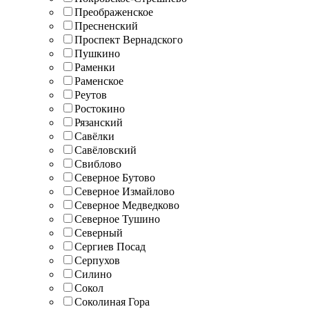
Преображенское
Пресненский
Проспект Вернадского
Пушкино
Раменки
Раменское
Реутов
Ростокино
Рязанский
Савёлки
Савёловский
Свиблово
Северное Бутово
Северное Измайлово
Северное Медведково
Северное Тушино
Северный
Сергиев Посад
Серпухов
Силино
Сокол
Соколиная Гора