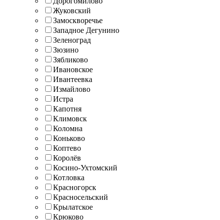
Дорогомилово
Жуковский
Замоскворечье
Западное Дегунино
Зеленоград
Зюзино
Зябликово
Ивановское
Ивантеевка
Измайлово
Истра
Капотня
Климовск
Коломна
Коньково
Коптево
Королёв
Косино-Ухтомский
Котловка
Красногорск
Красносельский
Крылатское
Крюково