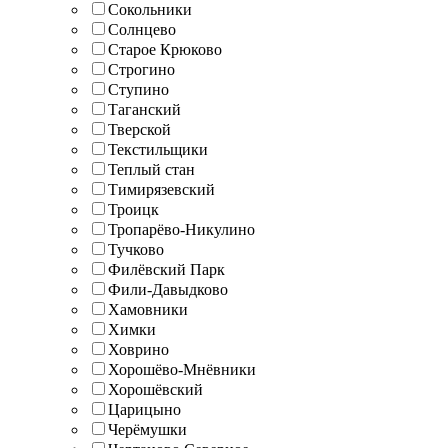
Сокольники
Солнцево
Старое Крюково
Строгино
Ступино
Таганский
Тверской
Текстильщики
Теплый стан
Тимирязевский
Троицк
Тропарёво-Никулино
Тучково
Филёвский Парк
Фили-Давыдково
Хамовники
Химки
Ховрино
Хорошёво-Мнёвники
Хорошёвский
Царицыно
Черёмушки