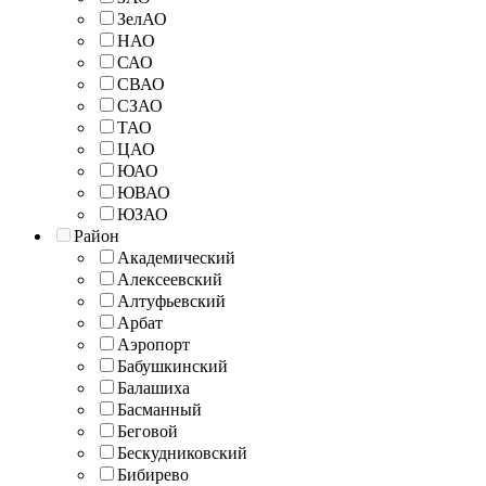
ЗелАО
НАО
САО
СВАО
СЗАО
ТАО
ЦАО
ЮАО
ЮВАО
ЮЗАО
Район
Академический
Алексеевский
Алтуфьевский
Арбат
Аэропорт
Бабушкинский
Балашиха
Басманный
Беговой
Бескудниковский
Бибирево