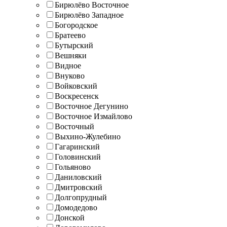
Бирюлёво Восточное
Бирюлёво Западное
Богородское
Братеево
Бутырский
Вешняки
Видное
Внуково
Войковский
Воскресенск
Восточное Дегунино
Восточное Измайлово
Восточный
Выхино-Жулебино
Гагаринский
Головинский
Гольяново
Даниловский
Дмитровский
Долгопрудный
Домодедово
Донской