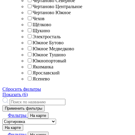
Чертаново Северное
Чертаново Центральное
Чертаново Южное
Чехов
Щёлково
Щукино
Электросталь
Южное Бутово
Южное Медведково
Южное Тушино
Южнопортовый
Якиманка
Ярославский
Ясенево
Сбросить фильтры
Показать (
6
)
Применить фильтры
Фильтры
На карте
На карте
Фильтры
На карте