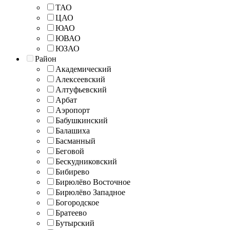
ТАО
ЦАО
ЮАО
ЮВАО
ЮЗАО
Район
Академический
Алексеевский
Алтуфьевский
Арбат
Аэропорт
Бабушкинский
Балашиха
Басманный
Беговой
Бескудниковский
Бибирево
Бирюлёво Восточное
Бирюлёво Западное
Богородское
Братеево
Бутырский