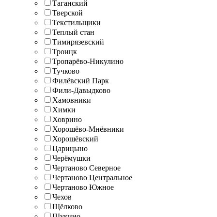
Таганский
Тверской
Текстильщики
Теплый стан
Тимирязевский
Троицк
Тропарёво-Никулино
Тучково
Филёвский Парк
Фили-Давыдково
Хамовники
Химки
Ховрино
Хорошёво-Мнёвники
Хорошёвский
Царицыно
Черёмушки
Чертаново Северное
Чертаново Центральное
Чертаново Южное
Чехов
Щёлково
Щукино