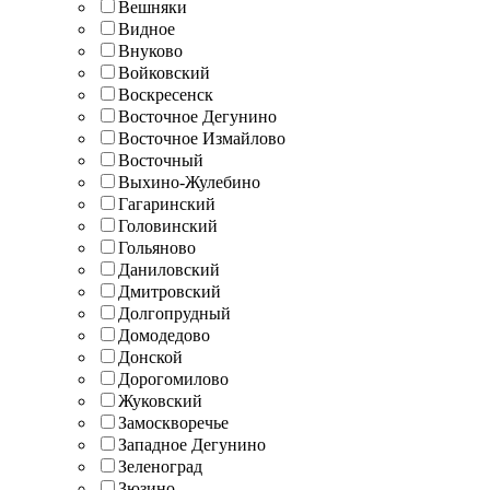
Вешняки
Видное
Внуково
Войковский
Воскресенск
Восточное Дегунино
Восточное Измайлово
Восточный
Выхино-Жулебино
Гагаринский
Головинский
Гольяново
Даниловский
Дмитровский
Долгопрудный
Домодедово
Донской
Дорогомилово
Жуковский
Замоскворечье
Западное Дегунино
Зеленоград
Зюзино