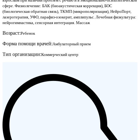
взрослым при наличии проблем с речью и в эмоционально-психологической
сфере. Физиолечение: БАК (биоакустическая коррекция), БОС
(биологическая обратная связь), ТКМП (микрополяризация), НейроПорт,
лазеротерапия, УФО, парафиз-озокерит, амплипульс. Лечебная физкультура:
нейрогимнастика, сенсорная интеграция. Массаж
Возраст:
Ребенок
Форма помощи врачей:
Амбулаторный прием
Тип организации:
Коммерческий центр