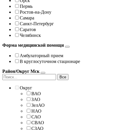
Орск
Пермь
Ростов-на-Дону
Самара
Санкт-Петербург
Саратов
Челябинск
Форма медицинской помощи
Амбулаторный прием
В круглосуточном стационаре
Район/Округ Мск
Все
Округ
ВАО
ЗАО
ЗелАО
НАО
САО
СВАО
СЗАО