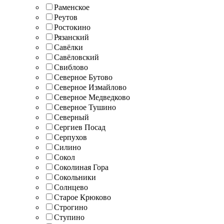
Раменское
Реутов
Ростокино
Рязанский
Савёлки
Савёловский
Свиблово
Северное Бутово
Северное Измайлово
Северное Медведково
Северное Тушино
Северный
Сергиев Посад
Серпухов
Силино
Сокол
Соколиная Гора
Сокольники
Солнцево
Старое Крюково
Строгино
Ступино