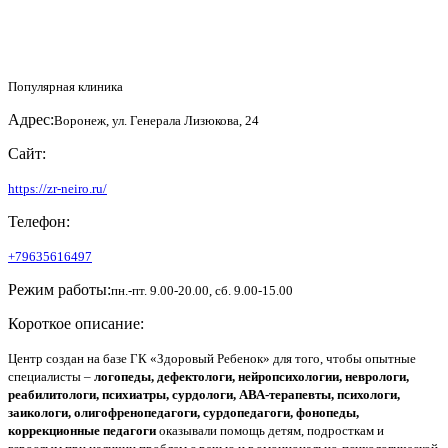
Популярная клиника
Адрес:
Воронеж, ул. Генерала Лизюкова, 24
Сайт:
https://zr-neiro.ru/
Телефон:
+79635616497
Режим работы:
пн.-пт. 9.00-20.00, сб. 9.00-15.00
Короткое описание:
Центр создан на базе ГК «Здоровый Ребенок» для того, чтобы опытные
специалисты –
логопеды, дефектологи, нейропсихологии, неврологи,
реабилитологи, психиатры, сурдологи, АВА-терапевты, психологи,
заикологи, олигофренопедагоги, сурдопедагоги, фонопеды,
коррекционные педагоги
оказывали помощь детям, подросткам и