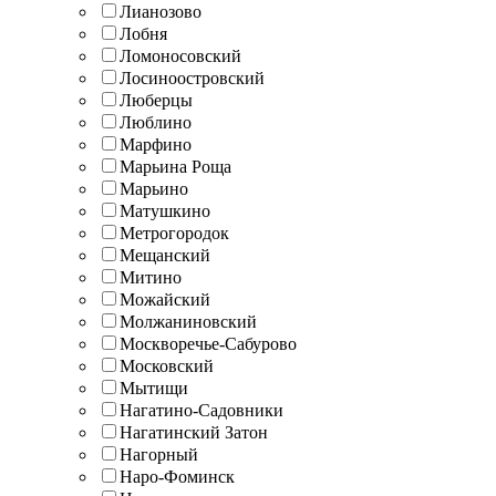
Лианозово
Лобня
Ломоносовский
Лосиноостровский
Люберцы
Люблино
Марфино
Марьина Роща
Марьино
Матушкино
Метрогородок
Мещанский
Митино
Можайский
Молжаниновский
Москворечье-Сабурово
Московский
Мытищи
Нагатино-Садовники
Нагатинский Затон
Нагорный
Наро-Фоминск