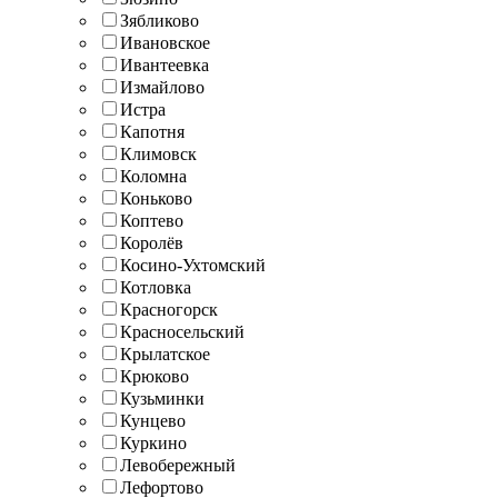
Зябликово
Ивановское
Ивантеевка
Измайлово
Истра
Капотня
Климовск
Коломна
Коньково
Коптево
Королёв
Косино-Ухтомский
Котловка
Красногорск
Красносельский
Крылатское
Крюково
Кузьминки
Кунцево
Куркино
Левобережный
Лефортово