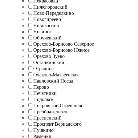
Некрасовка
Нижегородский
Ново-Переделкино
Новогиреево
Новокосино
Ногинск
Обручевский
Орехово-Борисово Северное
Орехово-Борисово Южное
Орехово-Зуево
Останкинский
Отрадное
Очаково-Матвеевское
Павловский Посад
Перово
Печатники
Подольск
Покровское-Стрешнево
Преображенское
Пресненский
Проспект Вернадского
Пушкино
Раменки