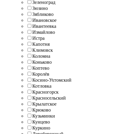
Зеленоград
Зюзино
Зябликово
Ивановское
Ивантеевка
Измайлово
Истра
Капотня
Климовск
Коломна
Коньково
Коптево
Королёв
Косино-Ухтомский
Котловка
Красногорск
Красносельский
Крылатское
Крюково
Кузьминки
Кунцево
Куркино
Левобережный