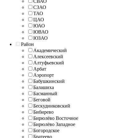
СВАО
СЗАО
ТАО
ЦАО
ЮАО
ЮВАО
ЮЗАО
Район
Академический
Алексеевский
Алтуфьевский
Арбат
Аэропорт
Бабушкинский
Балашиха
Басманный
Беговой
Бескудниковский
Бибирево
Бирюлёво Восточное
Бирюлёво Западное
Богородское
Братеево