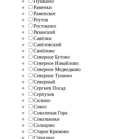
Пушкино
Раменки
Раменское
Реутов
Ростокино
Рязанский
Савёлки
Савёловский
Свиблово
Северное Бутово
Северное Измайлово
Северное Медведково
Северное Тушино
Северный
Сергиев Посад
Серпухов
Силино
Сокол
Соколиная Гора
Сокольники
Солнцево
Старое Крюково
Строгино