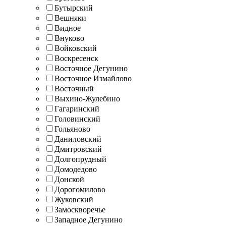
Бутырский
Вешняки
Видное
Внуково
Войковский
Воскресенск
Восточное Дегунино
Восточное Измайлово
Восточный
Выхино-Жулебино
Гагаринский
Головинский
Гольяново
Даниловский
Дмитровский
Долгопрудный
Домодедово
Донской
Дорогомилово
Жуковский
Замоскворечье
Западное Дегунино