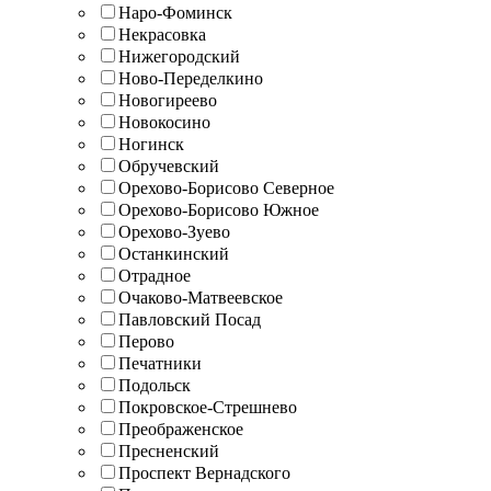
Наро-Фоминск
Некрасовка
Нижегородский
Ново-Переделкино
Новогиреево
Новокосино
Ногинск
Обручевский
Орехово-Борисово Северное
Орехово-Борисово Южное
Орехово-Зуево
Останкинский
Отрадное
Очаково-Матвеевское
Павловский Посад
Перово
Печатники
Подольск
Покровское-Стрешнево
Преображенское
Пресненский
Проспект Вернадского