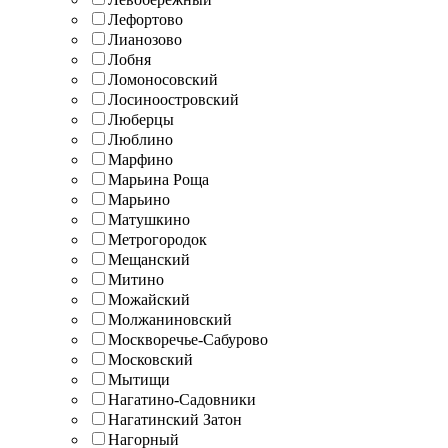
Лефортово
Лианозово
Лобня
Ломоносовский
Лосиноостровский
Люберцы
Люблино
Марфино
Марьина Роща
Марьино
Матушкино
Метрогородок
Мещанский
Митино
Можайский
Молжаниновский
Москворечье-Сабурово
Московский
Мытищи
Нагатино-Садовники
Нагатинский Затон
Нагорный