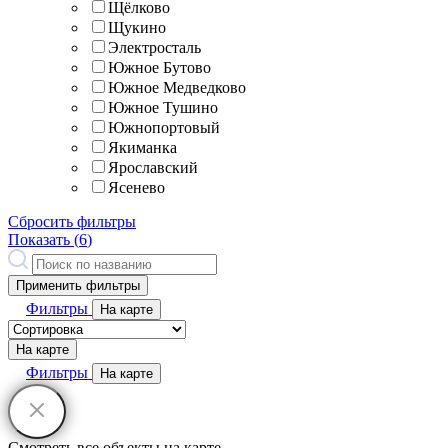
Щёлково
Щукино
Электросталь
Южное Бутово
Южное Медведково
Южное Тушино
Южнопортовый
Якиманка
Ярославский
Ясенево
Сбросить фильтры
Показать (
6
)
Применить фильтры
Фильтры
На карте
На карте
Фильтры
На карте
Смотреть все объекты на карте