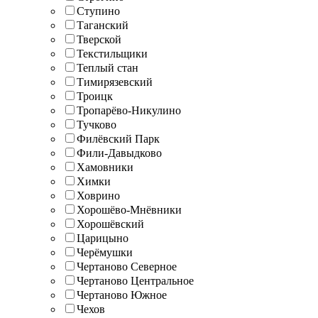
Ступино
Таганский
Тверской
Текстильщики
Теплый стан
Тимирязевский
Троицк
Тропарёво-Никулино
Тучково
Филёвский Парк
Фили-Давыдково
Хамовники
Химки
Ховрино
Хорошёво-Мнёвники
Хорошёвский
Царицыно
Черёмушки
Чертаново Северное
Чертаново Центральное
Чертаново Южное
Чехов