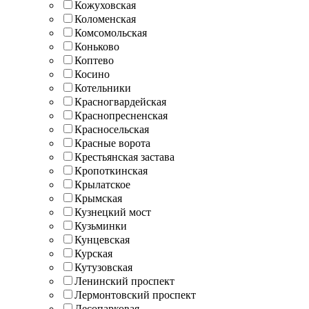
Кожуховская
Коломенская
Комсомольская
Коньково
Коптево
Косино
Котельники
Красногвардейская
Краснопресненская
Красносельская
Красные ворота
Крестьянская застава
Кропоткинская
Крылатское
Крымская
Кузнецкий мост
Кузьминки
Кунцевская
Курская
Кутузовская
Ленинский проспект
Лермонтовский проспект
Лесопарковая