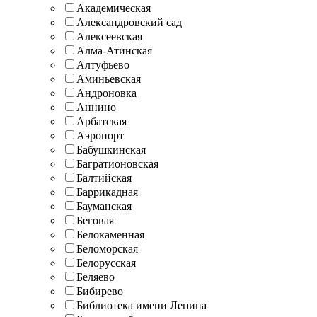
Академическая
Александровский сад
Алексеевская
Алма-Атинская
Алтуфьево
Аминьевская
Андроновка
Аннино
Арбатская
Аэропорт
Бабушкинская
Багратионовская
Балтийская
Баррикадная
Бауманская
Беговая
Белокаменная
Беломорская
Белорусская
Беляево
Бибирево
Библиотека имени Ленина