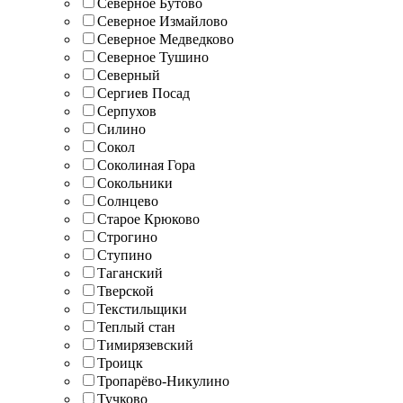
Северное Бутово
Северное Измайлово
Северное Медведково
Северное Тушино
Северный
Сергиев Посад
Серпухов
Силино
Сокол
Соколиная Гора
Сокольники
Солнцево
Старое Крюково
Строгино
Ступино
Таганский
Тверской
Текстильщики
Теплый стан
Тимирязевский
Троицк
Тропарёво-Никулино
Тучково