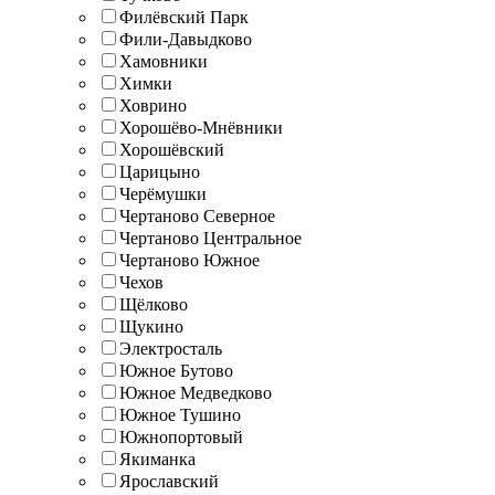
Филёвский Парк
Фили-Давыдково
Хамовники
Химки
Ховрино
Хорошёво-Мнёвники
Хорошёвский
Царицыно
Черёмушки
Чертаново Северное
Чертаново Центральное
Чертаново Южное
Чехов
Щёлково
Щукино
Электросталь
Южное Бутово
Южное Медведково
Южное Тушино
Южнопортовый
Якиманка
Ярославский