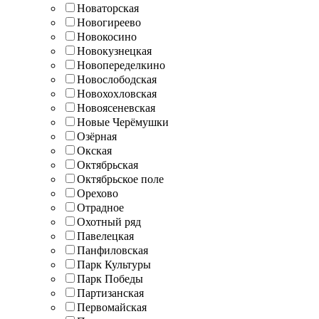
Новаторская
Новогиреево
Новокосино
Новокузнецкая
Новопеределкино
Новослободская
Новохохловская
Новоясеневская
Новые Черёмушки
Озёрная
Окская
Октябрьская
Октябрьское поле
Орехово
Отрадное
Охотный ряд
Павелецкая
Панфиловская
Парк Культуры
Парк Победы
Партизанская
Первомайская