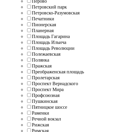
Перово
Петровский парк
Петровско-Разумовская
Печатники
Пионерская
Планерная
Площадь Гагарина
Площадь Ильича
Площадь Революции
Полежаевская
Полянка
Пражская
Преображенская площадь
Пролетарская
Проспект Вернадского
Проспект Мира
Профсоюзная
Пушкинская
Пятницкое шоссе
Раменки
Речной вокзал
Рижская
Римская