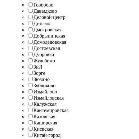
Говорово
Давыдково
Деловой центр
Динамо
Дмитровская
Добрынинская
Домодедовская
Достоевская
Дубровка
Жулебино
ЗиЛ
Зорге
Зюзино
Зябликово
Измайлово
Измайловская
Калужская
Кантемировская
Каховская
Каширская
Киевская
Китай-город