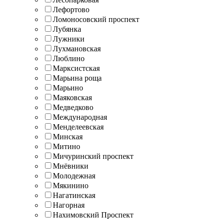
Лефортово
Ломоносовский проспект
Лубянка
Лужники
Лухмановская
Люблино
Марксистская
Марьина роща
Марьино
Маяковская
Медведково
Международная
Менделеевская
Минская
Митино
Мичуринский проспект
Мнёвники
Молодежная
Мякинино
Нагатинская
Нагорная
Нахимовский Проспект