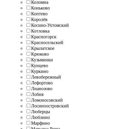
Коломна
Коньково
Коптево
Королёв
Косино-Ухтомский
Котловка
Красногорск
Красносельский
Крылатское
Крюково
Кузьминки
Кунцево
Куркино
Левобережный
Лефортово
Лианозово
Лобня
Ломоносовский
Лосиноостровский
Люберцы
Люблино
Марфино
Марьина Роща