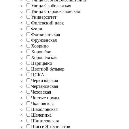
Улица Скобелевская
Улица Старокачаловская
Университет
Филевский парк
Фили
Фонвизинская
Фрунзенская
Ховрино
Хорошёво
Хорошёвская
Царицыно
Цветной бульвар
ЦСКА
Черкизовская
Чертановская
Чеховская
Чистые пруды
Чкаловская
Шаболовская
Шелепиха
Шипиловская
Шоссе Энтузиастов