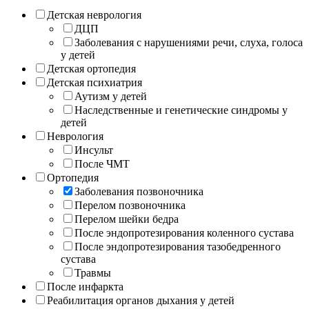
Детская неврология
ДЦП
Заболевания с нарушениями речи, слуха, голоса
у детей
Детская ортопедия
Детская психиатрия
Аутизм у детей
Наследственные и генетические синдромы у
детей
Неврология
Инсульт
После ЧМТ
Ортопедия
Заболевания позвоночника
Перелом позвоночника
Перелом шейки бедра
После эндопротезирования коленного сустава
После эндопротезирования тазобедренного
сустава
Травмы
После инфаркта
Реабилитация органов дыхания у детей