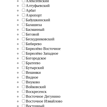
Алексеевский
Алтуфьевский
Арбат
Аэропорт
Бабушкинский
Балашиха
Басманный
Беговой
Бескудниковский
Бибирево
Бирюлёво Восточное
Бирюлёво Западное
Богородское
Братеево
Бутырский
Вешняки
Видное
Внуково
Войковский
Воскресенск
Восточное Дегунино
Восточное Измайлово
Восточный