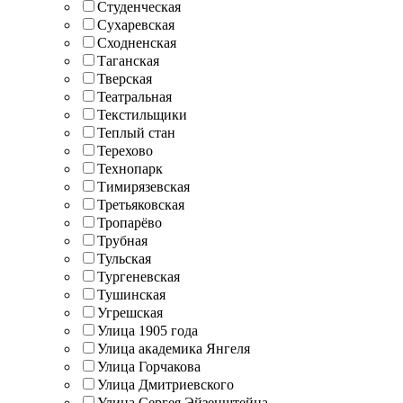
Студенческая
Сухаревская
Сходненская
Таганская
Тверская
Театральная
Текстильщики
Теплый стан
Терехово
Технопарк
Тимирязевская
Третьяковская
Тропарёво
Трубная
Тульская
Тургеневская
Тушинская
Угрешская
Улица 1905 года
Улица академика Янгеля
Улица Горчакова
Улица Дмитриевского
Улица Сергея Эйзенштейна