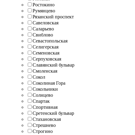
Ростокино
Румянцево
Рязанский проспект
Савеловская
Саларьево
Свиблово
Севастопольская
Селигерская
Семеновская
Серпуховская
Славянский бульвар
Смоленская
Сокол
Соколиная Гора
Сокольники
Солнцево
Спартак
Спортивная
Сретенский бульвар
Стахановская
Стрешнево
Строгино