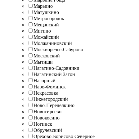
Марьино
Матушкино
Метрогородок
Мещанский
Митино
Можайский
Молжаниновский
Москворечье-Сабурово
Московский
Мытищи
Нагатино-Садовники
Нагатинский Затон
Нагорный
Наро-Фоминск
Некрасовка
Нижегородский
Ново-Переделкино
Новогиреево
Новокосино
Ногинск
Обручевский
Орехово-Борисово Северное