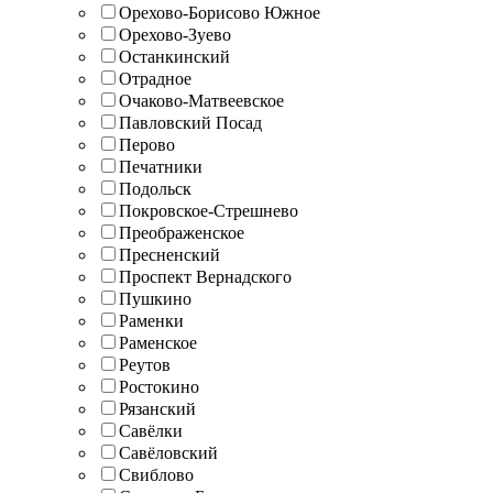
Орехово-Борисово Южное
Орехово-Зуево
Останкинский
Отрадное
Очаково-Матвеевское
Павловский Посад
Перово
Печатники
Подольск
Покровское-Стрешнево
Преображенское
Пресненский
Проспект Вернадского
Пушкино
Раменки
Раменское
Реутов
Ростокино
Рязанский
Савёлки
Савёловский
Свиблово