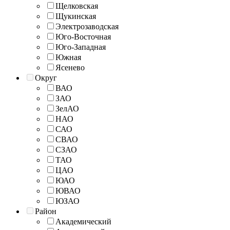
Щелковская
Щукинская
Электрозаводская
Юго-Восточная
Юго-Западная
Южная
Ясенево
Округ
ВАО
ЗАО
ЗелАО
НАО
САО
СВАО
СЗАО
ТАО
ЦАО
ЮАО
ЮВАО
ЮЗАО
Район
Академический