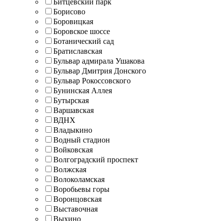
Битцевский парк
Борисово
Боровицкая
Боровское шоссе
Ботанический сад
Братиславская
Бульвар адмирала Ушакова
Бульвар Дмитрия Донского
Бульвар Рокоссовского
Бунинская Аллея
Бутырская
Варшавская
ВДНХ
Владыкино
Водный стадион
Войковская
Волгоградский проспект
Волжская
Волоколамская
Воробьевы горы
Воронцовская
Выставочная
Выхино