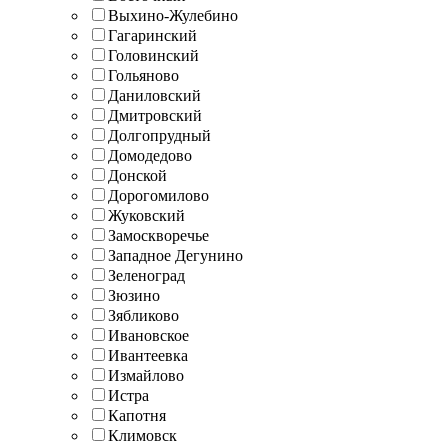
Выхино-Жулебино
Гагаринский
Головинский
Гольяново
Даниловский
Дмитровский
Долгопрудный
Домодедово
Донской
Дорогомилово
Жуковский
Замоскворечье
Западное Дегунино
Зеленоград
Зюзино
Зябликово
Ивановское
Ивантеевка
Измайлово
Истра
Капотня
Климовск