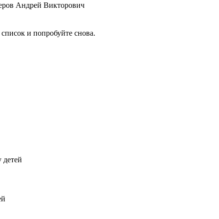
теров Андрей Викторович
 список и попробуйте снова.
у детей
ей