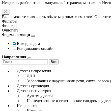
Невролог, реабилитолог, мануальный терапевт, массажист Нес
Вы не можете сравнивать обьекты разных сегментов! Очистите
Фильтры
Фильтры
Очистить
Форма помощи
Выезд на дом
Консультация онлайн
Направления
Все
Детская неврология
ДЦП
Заболевания с нарушениями речи, слуха, голоса 
Детская ортопедия
Детская психиатрия
Аутизм у детей
Наследственные и генетические синдромы у дет
Неврология
Инсульт