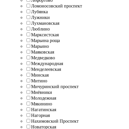
Лефортово
Ломоносовский проспект
Лубянка
Лужники
Лухмановская
Люблино
Марксистская
Марьина роща
Марьино
Маяковская
Медведково
Международная
Менделеевская
Минская
Митино
Мичуринский проспект
Мнёвники
Молодежная
Мякинино
Нагатинская
Нагорная
Нахимовский Проспект
Новаторская