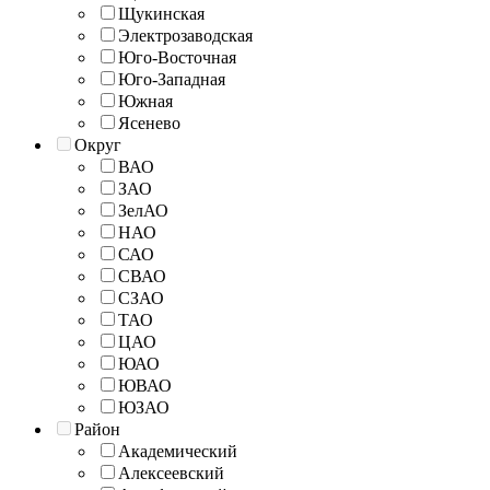
Щукинская
Электрозаводская
Юго-Восточная
Юго-Западная
Южная
Ясенево
Округ
ВАО
ЗАО
ЗелАО
НАО
САО
СВАО
СЗАО
ТАО
ЦАО
ЮАО
ЮВАО
ЮЗАО
Район
Академический
Алексеевский