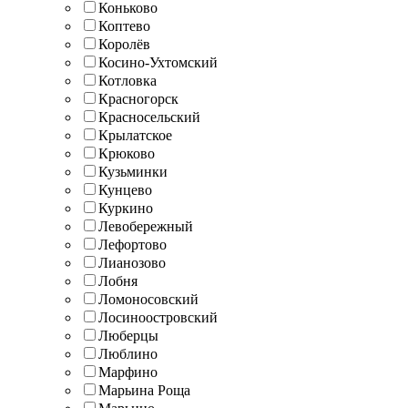
Коньково
Коптево
Королёв
Косино-Ухтомский
Котловка
Красногорск
Красносельский
Крылатское
Крюково
Кузьминки
Кунцево
Куркино
Левобережный
Лефортово
Лианозово
Лобня
Ломоносовский
Лосиноостровский
Люберцы
Люблино
Марфино
Марьина Роща