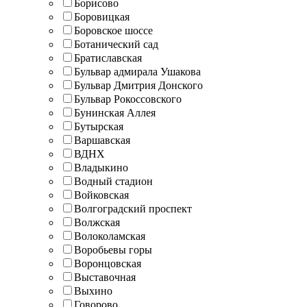
Борисово
Боровицкая
Боровское шоссе
Ботанический сад
Братиславская
Бульвар адмирала Ушакова
Бульвар Дмитрия Донского
Бульвар Рокоссовского
Бунинская Аллея
Бутырская
Варшавская
ВДНХ
Владыкино
Водный стадион
Войковская
Волгоградский проспект
Волжская
Волоколамская
Воробьевы горы
Воронцовская
Выставочная
Выхино
Говорово