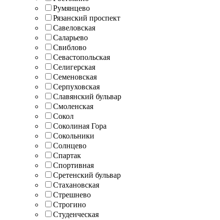
Румянцево
Рязанский проспект
Савеловская
Саларьево
Свиблово
Севастопольская
Селигерская
Семеновская
Серпуховская
Славянский бульвар
Смоленская
Сокол
Соколиная Гора
Сокольники
Солнцево
Спартак
Спортивная
Сретенский бульвар
Стахановская
Стрешнево
Строгино
Студенческая