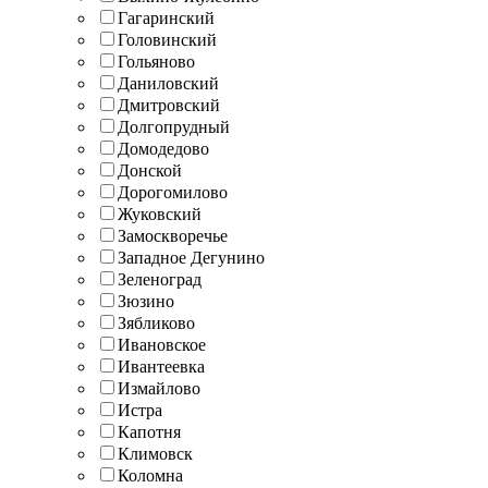
Гагаринский
Головинский
Гольяново
Даниловский
Дмитровский
Долгопрудный
Домодедово
Донской
Дорогомилово
Жуковский
Замоскворечье
Западное Дегунино
Зеленоград
Зюзино
Зябликово
Ивановское
Ивантеевка
Измайлово
Истра
Капотня
Климовск
Коломна