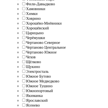
Фили-Давыдково
Хамовники
Химки
Ховрино
Хорошёво-Мнёвники
Хорошёвский
Царицыно
Черёмушки
Чертаново Северное
Чертаново Центральное
Чертаново Южное
Чехов
Щёлково
Щукино
Электросталь
Южное Бутово
Южное Медведково
Южное Тушино
Южнопортовый
Якиманка
Ярославский
Ясенево