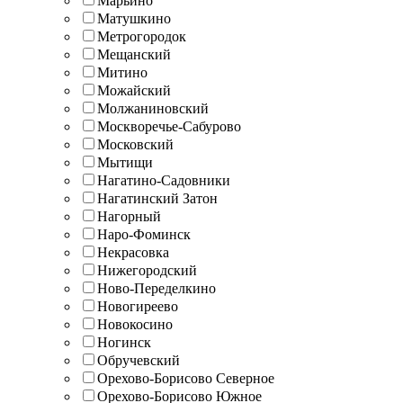
Марьино
Матушкино
Метрогородок
Мещанский
Митино
Можайский
Молжаниновский
Москворечье-Сабурово
Московский
Мытищи
Нагатино-Садовники
Нагатинский Затон
Нагорный
Наро-Фоминск
Некрасовка
Нижегородский
Ново-Переделкино
Новогиреево
Новокосино
Ногинск
Обручевский
Орехово-Борисово Северное
Орехово-Борисово Южное