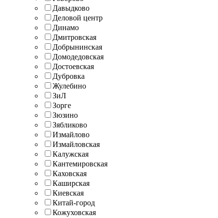
Давыдково
Деловой центр
Динамо
Дмитровская
Добрынинская
Домодедовская
Достоевская
Дубровка
Жулебино
ЗиЛ
Зорге
Зюзино
Зябликово
Измайлово
Измайловская
Калужская
Кантемировская
Каховская
Каширская
Киевская
Китай-город
Кожуховская