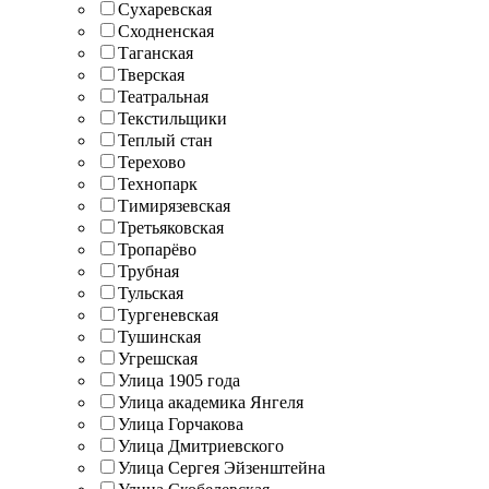
Сухаревская
Сходненская
Таганская
Тверская
Театральная
Текстильщики
Теплый стан
Терехово
Технопарк
Тимирязевская
Третьяковская
Тропарёво
Трубная
Тульская
Тургеневская
Тушинская
Угрешская
Улица 1905 года
Улица академика Янгеля
Улица Горчакова
Улица Дмитриевского
Улица Сергея Эйзенштейна