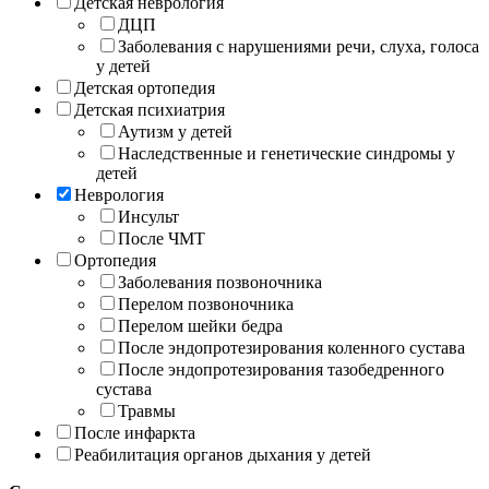
Детская неврология
ДЦП
Заболевания с нарушениями речи, слуха, голоса
у детей
Детская ортопедия
Детская психиатрия
Аутизм у детей
Наследственные и генетические синдромы у
детей
Неврология
Инсульт
После ЧМТ
Ортопедия
Заболевания позвоночника
Перелом позвоночника
Перелом шейки бедра
После эндопротезирования коленного сустава
После эндопротезирования тазобедренного
сустава
Травмы
После инфаркта
Реабилитация органов дыхания у детей