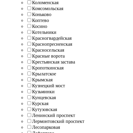
Коломенская
Комсомольская
Коньково
Коптево
Косино
Котельники
Красногвардейская
Краснопресненская
Красносельская
Красные ворота
Крестьянская застава
Кропоткинская
Крылатское
Крымская
Кузнецкий мост
Кузьминки
Кунцевская
Курская
Кутузовская
Ленинский проспект
Лермонтовский проспект
Лесопарковая