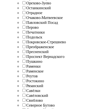
Орехово-Зуево
Останкинский
Отрадное
Очаково-Матвеевское
Павловский Посад
Перово
Печатники
Подольск
Покровское-Стрешнево
Преображенское
Пресненский
Проспект Вернадского
Пушкино
Раменки
Раменское
Реутов
Ростокино
Рязанский
Савёлки
Савёловский
Свиблово
Северное Бутово