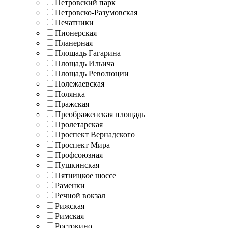
Петровский парк
Петровско-Разумовская
Печатники
Пионерская
Планерная
Площадь Гагарина
Площадь Ильича
Площадь Революции
Полежаевская
Полянка
Пражская
Преображенская площадь
Пролетарская
Проспект Вернадского
Проспект Мира
Профсоюзная
Пушкинская
Пятницкое шоссе
Раменки
Речной вокзал
Рижская
Римская
Ростокино