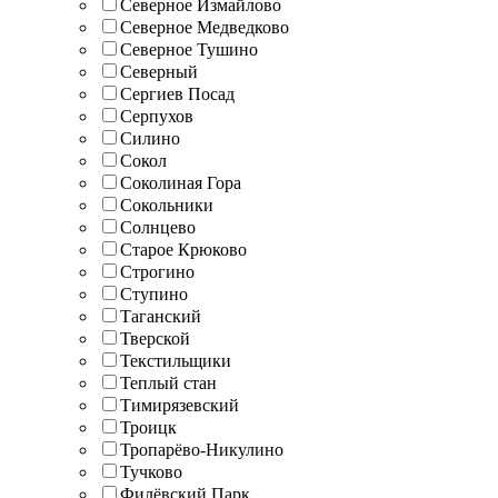
Северное Измайлово
Северное Медведково
Северное Тушино
Северный
Сергиев Посад
Серпухов
Силино
Сокол
Соколиная Гора
Сокольники
Солнцево
Старое Крюково
Строгино
Ступино
Таганский
Тверской
Текстильщики
Теплый стан
Тимирязевский
Троицк
Тропарёво-Никулино
Тучково
Филёвский Парк