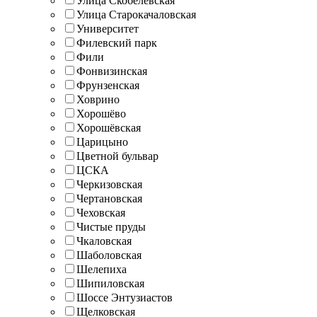
Улица Скобелевская
Улица Старокачаловская
Университет
Филевский парк
Фили
Фонвизинская
Фрунзенская
Ховрино
Хорошёво
Хорошёвская
Царицыно
Цветной бульвар
ЦСКА
Черкизовская
Чертановская
Чеховская
Чистые пруды
Чкаловская
Шаболовская
Шелепиха
Шипиловская
Шоссе Энтузиастов
Щелковская