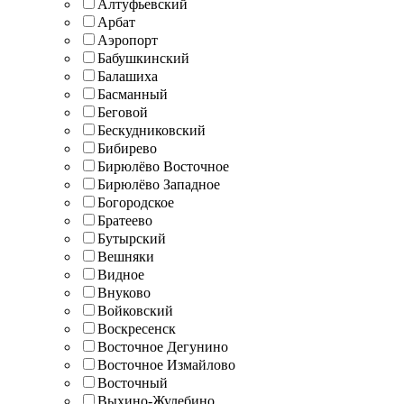
Алтуфьевский
Арбат
Аэропорт
Бабушкинский
Балашиха
Басманный
Беговой
Бескудниковский
Бибирево
Бирюлёво Восточное
Бирюлёво Западное
Богородское
Братеево
Бутырский
Вешняки
Видное
Внуково
Войковский
Воскресенск
Восточное Дегунино
Восточное Измайлово
Восточный
Выхино-Жулебино