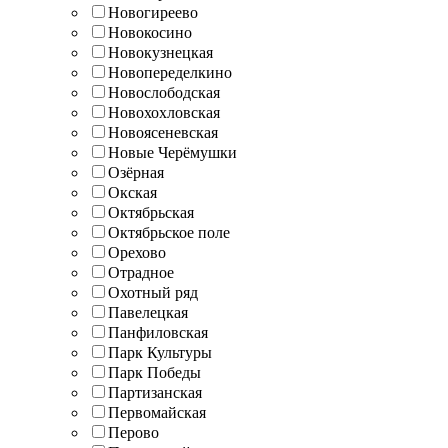
Новогиреево
Новокосино
Новокузнецкая
Новопеределкино
Новослободская
Новохохловская
Новоясеневская
Новые Черёмушки
Озёрная
Окская
Октябрьская
Октябрьское поле
Орехово
Отрадное
Охотный ряд
Павелецкая
Панфиловская
Парк Культуры
Парк Победы
Партизанская
Первомайская
Перово