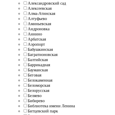
Александровский сад
Алексеевская
Алма-Атинская
Алтуфьево
Аминьевская
Андроновка
Аннино
Арбатская
Аэропорт
Бабушкинская
Багратионовская
Балтийская
Баррикадная
Бауманская
Беговая
Белокаменная
Беломорская
Белорусская
Беляево
Бибирево
Библиотека имени Ленина
Битцевский парк