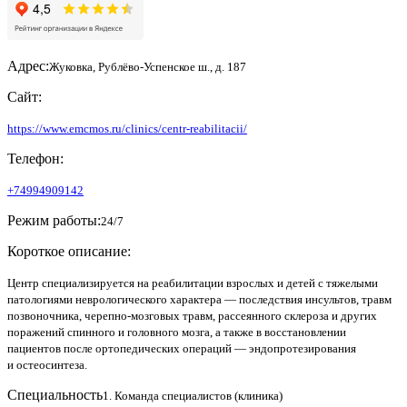
Адрес:
Жуковка, Рублёво-Успенское ш., д. 187
Сайт:
https://www.emcmos.ru/clinics/centr-reabilitacii/
Телефон:
+74994909142
Режим работы:
24/7
Короткое описание:
Центр специализируется на реабилитации взрослых и детей с тяжелыми
патологиями неврологического характера — последствия инсультов, травм
позвоночника, черепно-мозговых травм, рассеянного склероза и других
поражений спинного и головного мозга, а также в восстановлении
пациентов после ортопедических операций — эндопротезирования
и остеосинтеза.
Специальность
1. Команда специалистов (клиника)