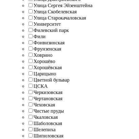
Улица Сергея Эйзенштейна
Улица Скобелевская
Улица Старокачаловская
Университет
Филевский парк
Фили
Фонвизинская
Фрунзенская
Ховрино
Хорошёво
Хорошёвская
Царицыно
Цветной бульвар
ЦСКА
Черкизовская
Чертановская
Чеховская
Чистые пруды
Чкаловская
Шаболовская
Шелепиха
Шипиловская