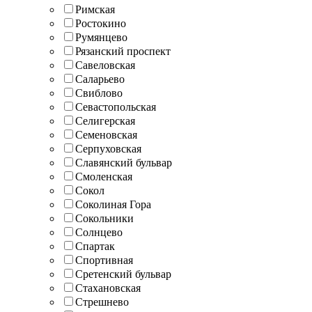
Римская
Ростокино
Румянцево
Рязанский проспект
Савеловская
Саларьево
Свиблово
Севастопольская
Селигерская
Семеновская
Серпуховская
Славянский бульвар
Смоленская
Сокол
Соколиная Гора
Сокольники
Солнцево
Спартак
Спортивная
Сретенский бульвар
Стахановская
Стрешнево