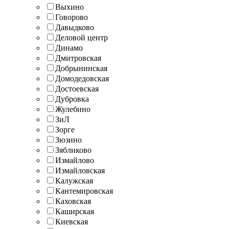
Выхино
Говорово
Давыдково
Деловой центр
Динамо
Дмитровская
Добрынинская
Домодедовская
Достоевская
Дубровка
Жулебино
ЗиЛ
Зорге
Зюзино
Зябликово
Измайлово
Измайловская
Калужская
Кантемировская
Каховская
Каширская
Киевская