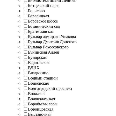
Библиотека имени Ленина
Битцевский парк
Борисово
Боровицкая
Боровское шоссе
Ботанический сад
Братиславская
Бульвар адмирала Ушакова
Бульвар Дмитрия Донского
Бульвар Рокоссовского
Бунинская Аллея
Бутырская
Варшавская
ВДНХ
Владыкино
Водный стадион
Войковская
Волгоградский проспект
Волжская
Волоколамская
Воробьевы горы
Воронцовская
Выставочная