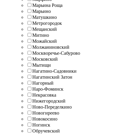
Марьина Роща
Марьино
Матушкино
Метрогородок
Мещанский
Митино
Можайский
Молжаниновский
Москворечье-Сабурово
Московский
Мытищи
Нагатино-Садовники
Нагатинский Затон
Нагорный
Наро-Фоминск
Некрасовка
Нижегородский
Ново-Переделкино
Новогиреево
Новокосино
Ногинск
Обручевский