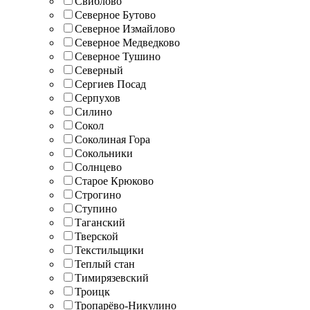
Свиблово
Северное Бутово
Северное Измайлово
Северное Медведково
Северное Тушино
Северный
Сергиев Посад
Серпухов
Силино
Сокол
Соколиная Гора
Сокольники
Солнцево
Старое Крюково
Строгино
Ступино
Таганский
Тверской
Текстильщики
Теплый стан
Тимирязевский
Троицк
Тропарёво-Никулино