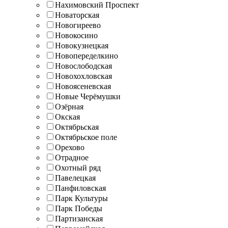
Нахимовский Проспект
Новаторская
Новогиреево
Новокосино
Новокузнецкая
Новопеределкино
Новослободская
Новохохловская
Новоясеневская
Новые Черёмушки
Озёрная
Окская
Октябрьская
Октябрьское поле
Орехово
Отрадное
Охотный ряд
Павелецкая
Панфиловская
Парк Культуры
Парк Победы
Партизанская