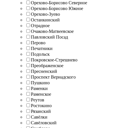
Орехово-Борисово Северное
Орехово-Борисово Южное
Орехово-Зуево
Останкинский
Отрадное
Очаково-Матвеевское
Павловский Посад
Перово
Печатники
Подольск
Покровское-Стрешнево
Преображенское
Пресненский
Проспект Вернадского
Пушкино
Раменки
Раменское
Реутов
Ростокино
Рязанский
Савёлки
Савёловский