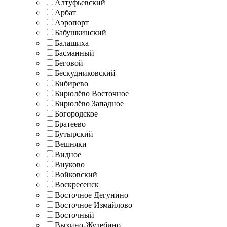
Алтуфьевский
Арбат
Аэропорт
Бабушкинский
Балашиха
Басманный
Беговой
Бескудниковский
Бибирево
Бирюлёво Восточное
Бирюлёво Западное
Богородское
Братеево
Бутырский
Вешняки
Видное
Внуково
Войковский
Воскресенск
Восточное Дегунино
Восточное Измайлово
Восточный
Выхино-Жулебино