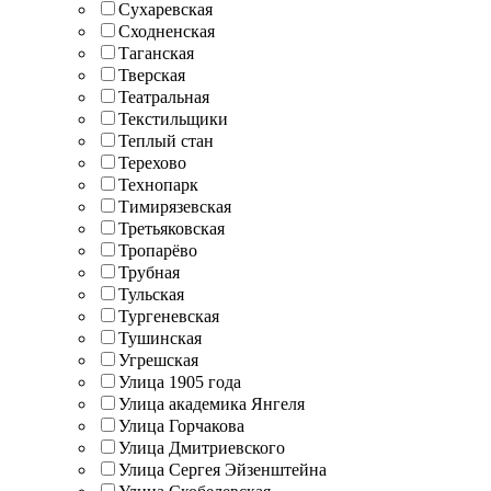
Сухаревская
Сходненская
Таганская
Тверская
Театральная
Текстильщики
Теплый стан
Терехово
Технопарк
Тимирязевская
Третьяковская
Тропарёво
Трубная
Тульская
Тургеневская
Тушинская
Угрешская
Улица 1905 года
Улица академика Янгеля
Улица Горчакова
Улица Дмитриевского
Улица Сергея Эйзенштейна