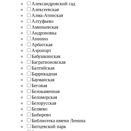
Александровский сад
Алексеевская
Алма-Атинская
Алтуфьево
Аминьевская
Андроновка
Аннино
Арбатская
Аэропорт
Бабушкинская
Багратионовская
Балтийская
Баррикадная
Бауманская
Беговая
Белокаменная
Беломорская
Белорусская
Беляево
Бибирево
Библиотека имени Ленина
Битцевский парк