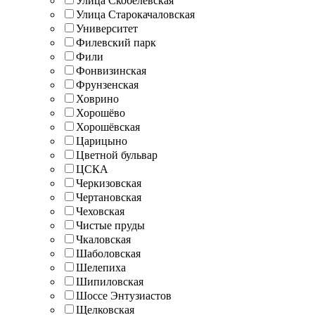
Улица Скобелевская
Улица Старокачаловская
Университет
Филевский парк
Фили
Фонвизинская
Фрунзенская
Ховрино
Хорошёво
Хорошёвская
Царицыно
Цветной бульвар
ЦСКА
Черкизовская
Чертановская
Чеховская
Чистые пруды
Чкаловская
Шаболовская
Шелепиха
Шипиловская
Шоссе Энтузиастов
Щелковская