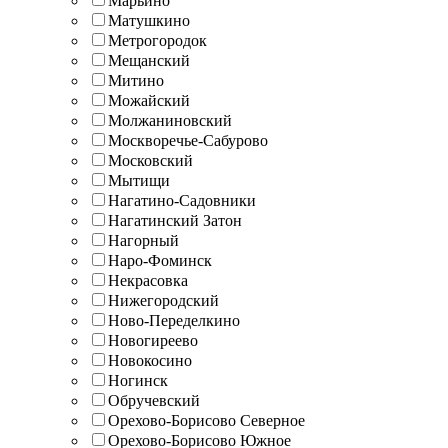
Марьино
Матушкино
Метрогородок
Мещанский
Митино
Можайский
Молжаниновский
Москворечье-Сабурово
Московский
Мытищи
Нагатино-Садовники
Нагатинский Затон
Нагорный
Наро-Фоминск
Некрасовка
Нижегородский
Ново-Переделкино
Новогиреево
Новокосино
Ногинск
Обручевский
Орехово-Борисово Северное
Орехово-Борисово Южное