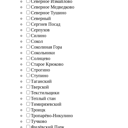
Северное Измайлово
Северное Медведково
Северное Тушино
Северный
Сергиев Посад
Серпухов
Силино
Сокол
Соколиная Гора
Сокольники
Солнцево
Старое Крюково
Строгино
Ступино
Таганский
Тверской
Текстильщики
Теплый стан
Тимирязевский
Троицк
Тропарёво-Никулино
Тучково
Филёвский Парк