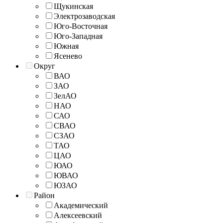
Щукинская
Электрозаводская
Юго-Восточная
Юго-Западная
Южная
Ясенево
Округ
ВАО
ЗАО
ЗелАО
НАО
САО
СВАО
СЗАО
ТАО
ЦАО
ЮАО
ЮВАО
ЮЗАО
Район
Академический
Алексеевский