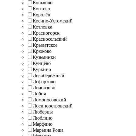
Коньково
Коптево
Королёв
Косино-Ухтомский
Котловка
Красногорск
Красносельский
Крылатское
Крюково
Кузьминки
Кунцево
Куркино
Левобережный
Лефортово
Лианозово
Лобня
Ломоносовский
Лосиноостровский
Люберцы
Люблино
Марфино
Марьина Роща