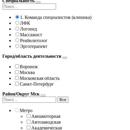
Специальность
1. Команда специалистов (клиника)
ЛФК
Логопед
Массажист
Реабилитолог
Эрготерапевт
Город/область деятельности
Воронеж
Москва
Московская область
Санкт-Петербург
Район/Округ Мск
Все
Метро
Авиамоторная
Автозаводская
Академическая