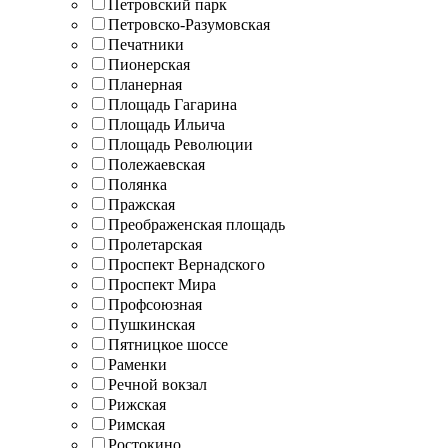
Петровский парк
Петровско-Разумовская
Печатники
Пионерская
Планерная
Площадь Гагарина
Площадь Ильича
Площадь Революции
Полежаевская
Полянка
Пражская
Преображенская площадь
Пролетарская
Проспект Вернадского
Проспект Мира
Профсоюзная
Пушкинская
Пятницкое шоссе
Раменки
Речной вокзал
Рижская
Римская
Ростокино