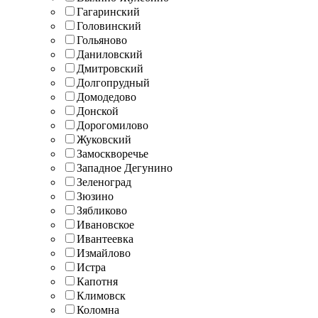
Гагаринский
Головинский
Гольяново
Даниловский
Дмитровский
Долгопрудный
Домодедово
Донской
Дорогомилово
Жуковский
Замоскворечье
Западное Дегунино
Зеленоград
Зюзино
Зябликово
Ивановское
Ивантеевка
Измайлово
Истра
Капотня
Климовск
Коломна