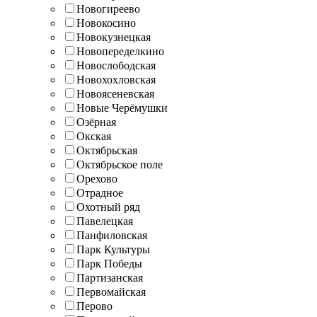
Новогиреево
Новокосино
Новокузнецкая
Новопеределкино
Новослободская
Новохохловская
Новоясеневская
Новые Черёмушки
Озёрная
Окская
Октябрьская
Октябрьское поле
Орехово
Отрадное
Охотный ряд
Павелецкая
Панфиловская
Парк Культуры
Парк Победы
Партизанская
Первомайская
Перово