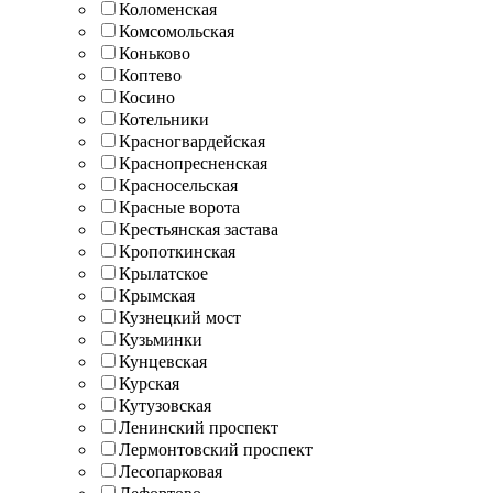
Коломенская
Комсомольская
Коньково
Коптево
Косино
Котельники
Красногвардейская
Краснопресненская
Красносельская
Красные ворота
Крестьянская застава
Кропоткинская
Крылатское
Крымская
Кузнецкий мост
Кузьминки
Кунцевская
Курская
Кутузовская
Ленинский проспект
Лермонтовский проспект
Лесопарковая