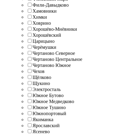
Фили-Давыдково
Хамовники
Химки
Ховрино
Хорошёво-Мнёвники
Хорошёвский
Царицыно
Черёмушки
Чертаново Северное
Чертаново Центральное
Чертаново Южное
Чехов
Щёлково
Щукино
Электросталь
Южное Бутово
Южное Медведково
Южное Тушино
Южнопортовый
Якиманка
Ярославский
Ясенево