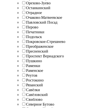
Орехово-Зуево
Останкинский
Отрадное
Очаково-Матвеевское
Павловский Посад
Перово
Печатники
Подольск
Покровское-Стрешнево
Преображенское
Пресненский
Проспект Вернадского
Пушкино
Раменки
Раменское
Реутов
Ростокино
Рязанский
Савёлки
Савёловский
Свиблово
Северное Бутово