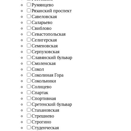
Румянцево
Рязанский проспект
Савеловская
Саларьево
Свиблово
Севастопольская
Селигерская
Семеновская
Серпуховская
Славянский бульвар
Смоленская
Сокол
Соколиная Гора
Сокольники
Солнцево
Спартак
Спортивная
Сретенский бульвар
Стахановская
Стрешнево
Строгино
Студенческая