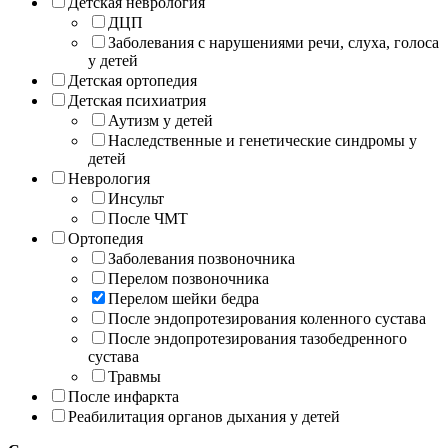
Детская неврология
ДЦП
Заболевания с нарушениями речи, слуха, голоса
у детей
Детская ортопедия
Детская психиатрия
Аутизм у детей
Наследственные и генетические синдромы у
детей
Неврология
Инсульт
После ЧМТ
Ортопедия
Заболевания позвоночника
Перелом позвоночника
Перелом шейки бедра
После эндопротезирования коленного сустава
После эндопротезирования тазобедренного
сустава
Травмы
После инфаркта
Реабилитация органов дыхания у детей