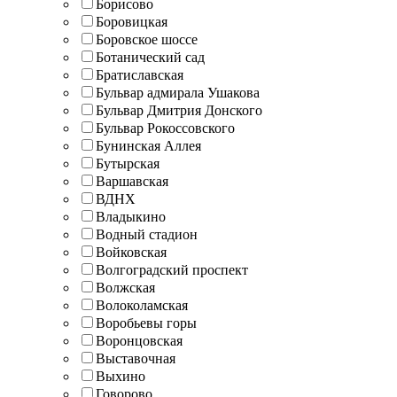
Борисово
Боровицкая
Боровское шоссе
Ботанический сад
Братиславская
Бульвар адмирала Ушакова
Бульвар Дмитрия Донского
Бульвар Рокоссовского
Бунинская Аллея
Бутырская
Варшавская
ВДНХ
Владыкино
Водный стадион
Войковская
Волгоградский проспект
Волжская
Волоколамская
Воробьевы горы
Воронцовская
Выставочная
Выхино
Говорово