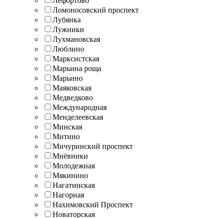
Лефортово
Ломоносовский проспект
Лубянка
Лужники
Лухмановская
Люблино
Марксистская
Марьина роща
Марьино
Маяковская
Медведково
Международная
Менделеевская
Минская
Митино
Мичуринский проспект
Мнёвники
Молодежная
Мякинино
Нагатинская
Нагорная
Нахимовский Проспект
Новаторская