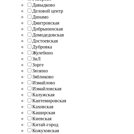
Давыдково
Деловой центр
Динамо
Дмитровская
Добрынинская
Домодедовская
Достоевская
Дубровка
Жулебино
ЗиЛ
Зорге
Зюзино
Зябликово
Измайлово
Измайловская
Калужская
Кантемировская
Каховская
Каширская
Киевская
Китай-город
Кожуховская