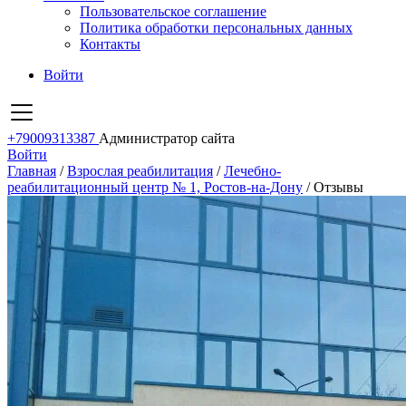
Пользовательское соглашение
Политика обработки персональных данных
Контакты
Войти
+79009313387
Администратор сайта
Войти
Главная
/
Взрослая реабилитация
/
Лечебно-
реабилитационный центр № 1, Ростов-на-Дону
/
Отзывы