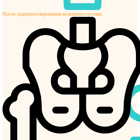
После эндопротезирования коленного сустава