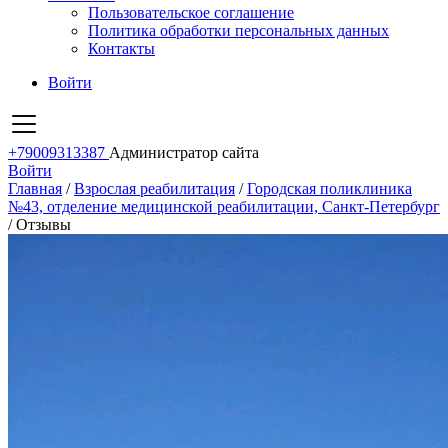
Пользовательское соглашение
Политика обработки персональных данных
Контакты
Войти
+79009313387
Администратор сайта
Войти
Главная
/
Взрослая реабилитация
/
Городская поликлиника
№43, отделение медицинской реабилитации, Санкт-Петербург
/
Отзывы